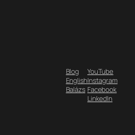
Blog
YouTube
English
Instagram
Balázs
Facebook
LinkedIn