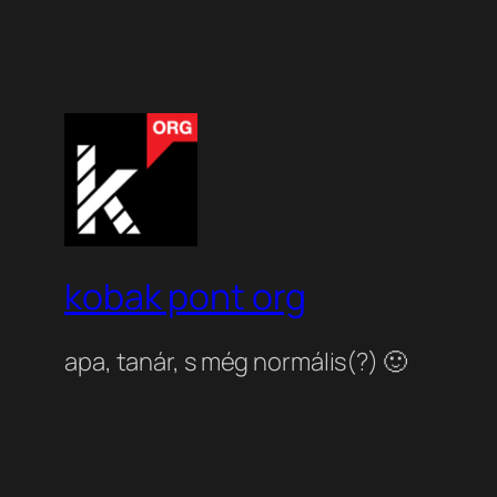
kobak pont org
apa, tanár, s még normális(?) 🙂