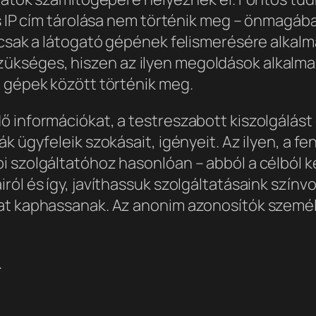
jes IP cím tárolása nem történik meg – önma
 csak a látogató gépének felismerésére alkalm
kséges, hiszen az ilyen megoldások alkalmaz
n gépek között történik meg.
 információkat, a testreszabott kiszolgálást c
k ügyfeleik szokásait, igényeit. Az ilyen, a 
i szolgáltatóhoz hasonlóan – abból a célból 
ól és így, javíthassuk szolgáltatásaink színvo
kat kaphassanak. Az anonim azonosítók szemé
.