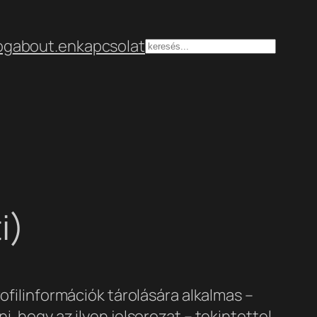
og
about.en
kapcsolat
Keresés
i)
ofilinformációk tárolására alkalmas –
, hogy az ilyen jelsorozat – tekintettel