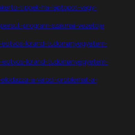
kerto-tippek-ha-laptopot-vagy-
hipersuli-program-szakmai-vezetoje
az-eotvos-lorand-tudomanyegyetem-
az-eotvos-lorand-tudomanyegyetem-
k-elodazza-a-valodi-problemat-a-