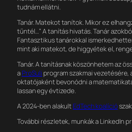
tudnám ellátni.
Tanár. Matekot tanítok. Mikor ez elhan
tűntél…” A tanítás hivatás. Tanár azokból
Fantasztikus tanárokkal ismerkedhettem 
mint aki matekot, de higgyétek el, reng
Tanár. A tanításnak köszönhetem az össz
a
ProSuli
program szakmai vezetésére, a
oktatójaként bevonódni a matematikata
lassan egy évtizede.
A 2024-ben alakult
EdTech koalíció
szak
További részletek, munkák a LinkedIn p