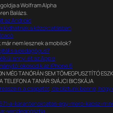
megoldja a Wolfram Alpha
oren Balázs.
gít az Android
lkallódhatnak a közoktatásban
játadó
ak már nem lesznek a mobilok?
igitális a pedagógus?
élkül ennyi ét az Apple
mánytól okosodik az iPhone 6
ELEFON MÉG TANÓRÁN SEM TÖMEGPUSZTÍTÓ ESZ
S: A TELEFON A TANÁR SVÁJCI BICSKÁJA
resszelni a csapatot, de bíztunk benne, hogy
2671-a-karantenoktatas-egy-mero-kaosz-mi
nar-vendegposztja