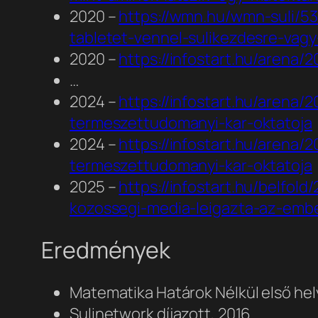
2020 –
https://wmn.hu/wmn-suli/53
tabletet-vennel-sulikezdesre-va
2020 –
https://infostart.hu/arena
…
2024 –
https://infostart.hu/aren
termeszettudomanyi-kar-oktatoja
2024 –
https://infostart.hu/aren
termeszettudomanyi-kar-oktatoja
2025 –
https://infostart.hu/belfol
kozossegi-media-leigazta-az-emb
Eredmények
Matematika Határok Nélkül első hel
Sulinetwork díjazott, 2016