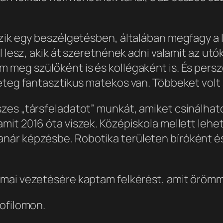
gzik egy beszélgetésben, általában megfagy a 
 lesz, akik át szeretnének adni valamit az utók
meg szülőként is és kollégaként is. És persz
eteg fantasztikus matekos van. Többeket volt
es „társfeladatot” munkát, amiket csinálhatok
mit 2016 óta viszek. Középiskola mellett leh
nár képzésbe. Robotika területen bíróként é
mai vezetésére kaptam felkérést, amit örömme
rofilomon.