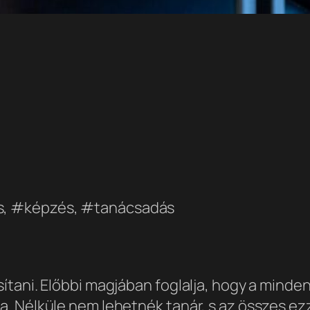
s, #képzés, #tanácsadás
sítani. Előbbi magjában foglalja, hogy a min
 Nélküle nem lehetnék tanár, s az összes ezzel