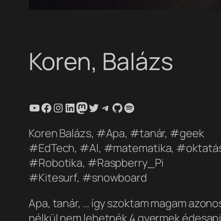
Koren, Balázs
YouTube
Facebook
Instagram
LinkedIn
Mastodon
Twitter
Telegram
GitHub
Spotify
Koren Balázs, #Apa, #tanár, #geek
#EdTech, #AI, #matematika, #oktatá
#Robotika, #Raspberry_Pi
#Kitesurf, #snowboard
Apa, tanár, … így szoktam magam azono
nélkül nem lehetnék 4 gyermek édesapja.