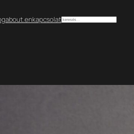
og
about.en
kapcsolat
Keresés