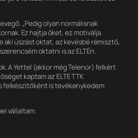
levegő. „Pedig olyan normálisnak
ornak. Ez hajtja őket, ez motiválja.
e aki úszást oktat, az kevésbé rémisztő,
 szerencsém oktatni is az ELTÉn.
. A Yettel (akkor még Telenor) felkért
etőséget kaptam az ELTE TTK
s felkészítőként is tevékenykedem
l vállaltam.