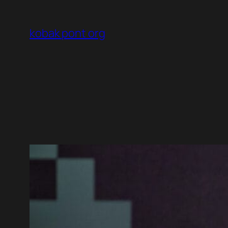
Ugrás
a
kobak pont org
tartalomhoz