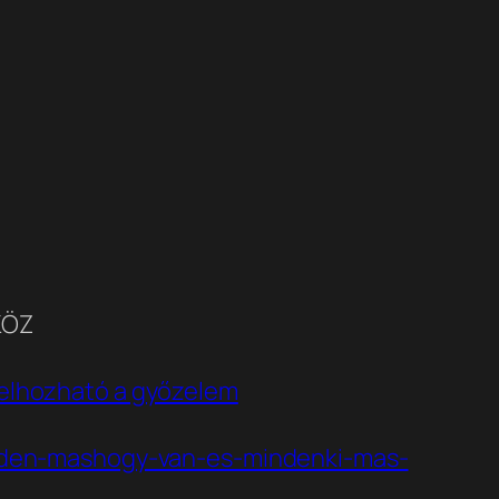
KÖZ
 elhozható a győzelem
nden-mashogy-van-es-mindenki-mas-