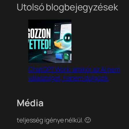
Utolsó blogbejegyzések
ChatGPT Work: amikor az AI nem
válaszolgat, hanem dolgozik
Média
teljesség igénye nélkül. 🙂