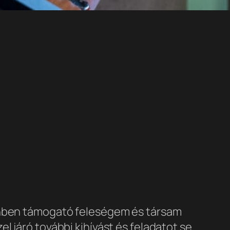
denben támogató feleségem és társam
 járó további kihívást és feladatot se