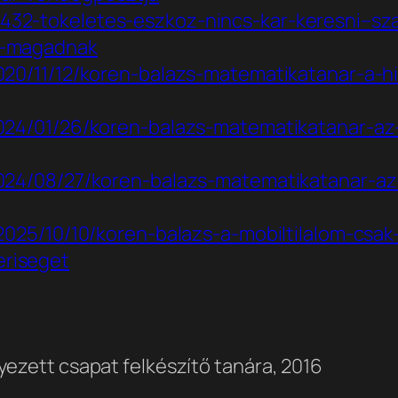
432-tokeletes-eszkoz-nincs-kar-keresni–sza
gy-magadnak
/2020/11/12/koren-balazs-matematikatanar-a-
a/2024/01/26/koren-balazs-matematikatanar-
a/2024/08/27/koren-balazs-matematikatanar-
d/2025/10/10/koren-balazs-a-mobiltilalom-csa
eriseget
yezett csapat felkészítő tanára, 2016