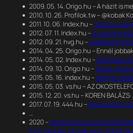
2009. 05. 14. Origo.hu – A házit is 
2010. 10. 26. Profilok.tw – @kobak K
2011. 10. 06. Index.hu –
Tanulni is se
2012. 07. 11. Index.hu –
A zsenik is e
2012. 09. 21. hvg.hu –
Goldenblog dí
2014. 04. 25. Origo.hu – Ennél jobb
2014. 05. 02. Index.hu –
Mitől lesz d
2014. 09. 10. Origo.hu –
Steve Jobs n
2015. 05. 16. index.hu –
Magyar talál
2015. 05. 03. vs.hu – AZ OKOST
2015. 12. 20. vs.hu – KOREN BALÁZ
2017. 07. 19. 444.hu –
Nem akartuk st
…
2020 –
https://wmn.hu/wmn-life/5
mint-aminek-latszik–egy-matekta