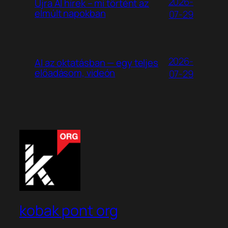
2026-
Újra AI hírek – mi történt az
elmúlt napokban
07-29
2026-
AI az oktatásban — egy teljes
előadásom, videón
07-29
kobak pont org