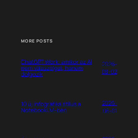
MORE POSTS
ChatGPT Work: amikor az AI
2026-
nem válaszolgat, hanem
08-02
dolgozik
2026-
10 új infografika stílus a
NotebookLM-ben
08-01