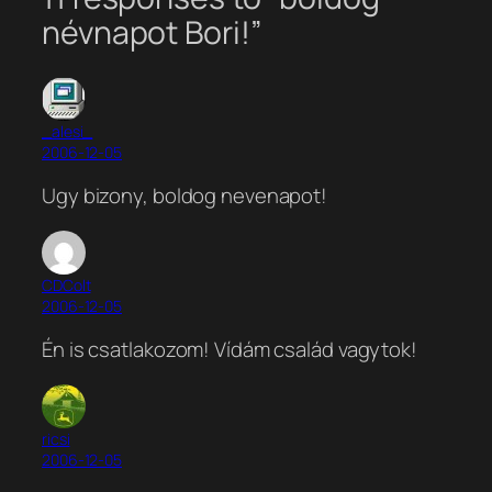
névnapot Bori!”
_alesi_
2006-12-05
Ugy bizony, boldog nevenapot!
CDColt
2006-12-05
Én is csatlakozom! Vídám család vagytok!
ricsi
2006-12-05