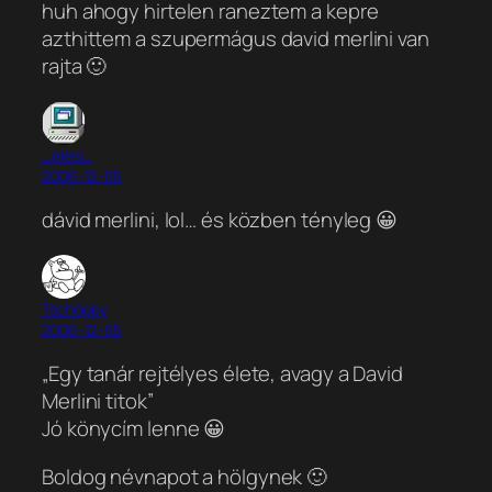
huh ahogy hirtelen raneztem a kepre
azthittem a szupermágus david merlini van
rajta 🙂
_alesi_
2006-12-05
dávid merlini, lol… és közben tényleg 😀
Tschöppy
2006-12-05
„Egy tanár rejtélyes élete, avagy a David
Merlini titok”
Jó könycím lenne 😀
Boldog névnapot a hölgynek 🙂