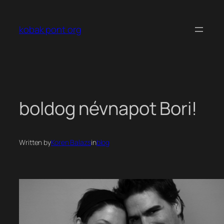
Ugrás
a
kobak pont org
tartalomhoz
boldog névnapot Bori!
Written by
Koren Balazs
in
blog