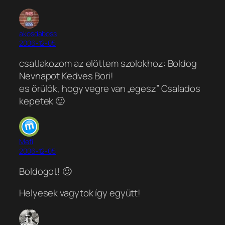
akosdaboss
2006-12-05
csatlakozom az elöttem szolokhoz: Boldog
Nevnapot Kedves Bori!
es örülök, hogy vegre van „egesz” Csalados
kepetek 🙂
Mefi
2006-12-05
Boldogot! 🙂
Helyesek vagytok így együtt!