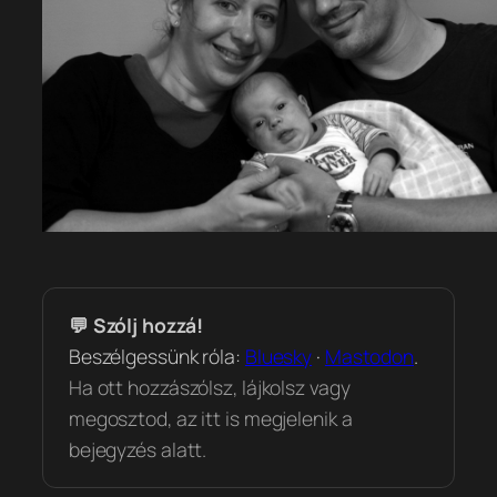
💬 Szólj hozzá!
Beszélgessünk róla:
Bluesky
·
Mastodon
.
Ha ott hozzászólsz, lájkolsz vagy
megosztod, az itt is megjelenik a
bejegyzés alatt.