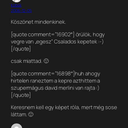
kobak
2006-12-05
Köszönet mindenkinek.
[quote comment=”16902″] örülök, hogy
vegre van „egesz” Csalados kepetek :-)
[/quote]
csak miattad. 🙂
[quote comment=”16898″]huh ahogy
hirtelen raneztem a kepre azthittem a
szupermágus david merlini van rajta :)
[/quote]
Keresnem kell egy képet róla, mert még sose
láttam. 🙂