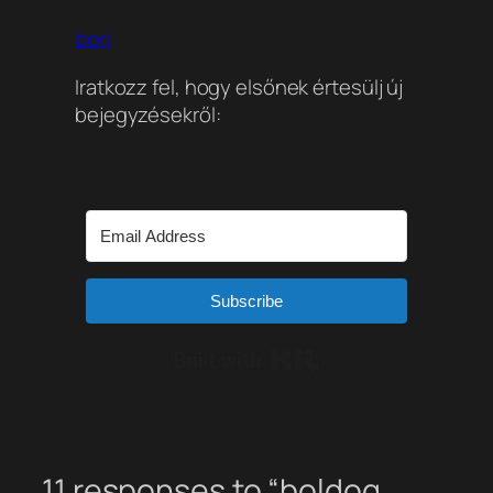
bori
Iratkozz fel, hogy elsőnek értesülj új
bejegyzésekről:
Subscribe
Built with Kit
11 responses to “boldog