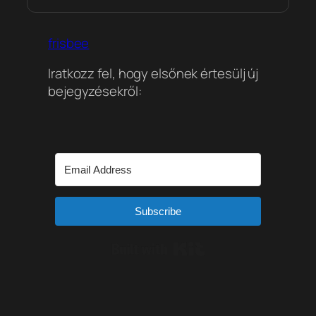
frisbee
Iratkozz fel, hogy elsőnek értesülj új
bejegyzésekről:
Subscribe
Built with Kit