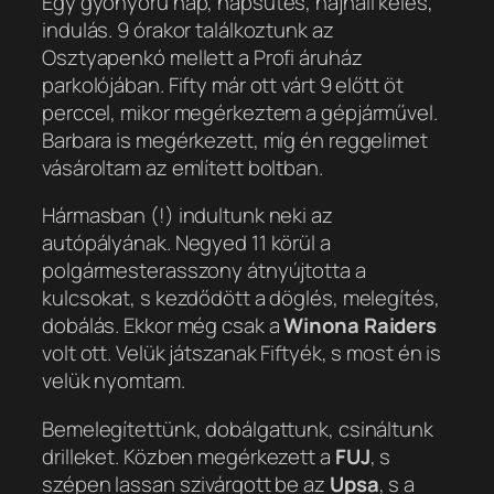
Egy gyönyörű nap, napsütés, hajnali kelés,
indulás. 9 órakor találkoztunk az
Osztyapenkó mellett a Profi áruház
parkolójában. Fifty már ott várt 9 előtt öt
perccel, mikor megérkeztem a gépjárművel.
Barbara is megérkezett, míg én reggelimet
vásároltam az említett boltban.
Hármasban (!) indultunk neki az
autópályának. Negyed 11 körül a
polgármesterasszony átnyújtotta a
kulcsokat, s kezdődött a döglés, melegítés,
dobálás. Ekkor még csak a
Winona Raiders
volt ott. Velük játszanak Fiftyék, s most én is
velük nyomtam.
Bemelegítettünk, dobálgattunk, csináltunk
drilleket. Közben megérkezett a
FUJ
, s
szépen lassan szivárgott be az
Upsa
, s a