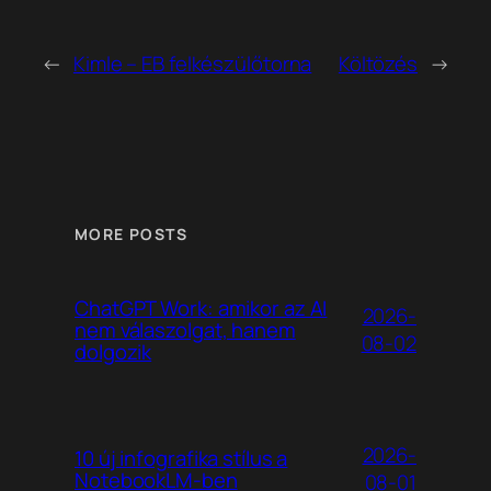
←
Kimle – EB felkészülőtorna
Költözés
→
MORE POSTS
ChatGPT Work: amikor az AI
2026-
nem válaszolgat, hanem
08-02
dolgozik
2026-
10 új infografika stílus a
NotebookLM-ben
08-01