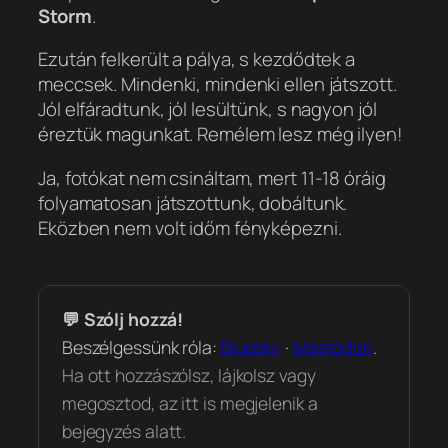
Storm
.
Ezután felkerült a pálya, s kezdődtek a
meccsek. Mindenki, mindenki ellen játszott.
Jól elfáradtunk, jól lesültünk, s nagyon jól
éreztük magunkat. Remélem lesz még ilyen!
Ja, fotókat nem csináltam, mert 11-18 óráig
folyamatosan játszottunk, dobáltunk.
Eközben nem volt időm fényképezni.
💬 Szólj hozzá!
Beszélgessünk róla:
Bluesky
·
Mastodon
.
Ha ott hozzászólsz, lájkolsz vagy
megosztod, az itt is megjelenik a
bejegyzés alatt.