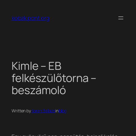
Ugrás
a
kobak pont org
tartalomhoz
Kimle – EB
felkészülőtorna –
beszámoló
Written by
Koren Balazs
in
blog