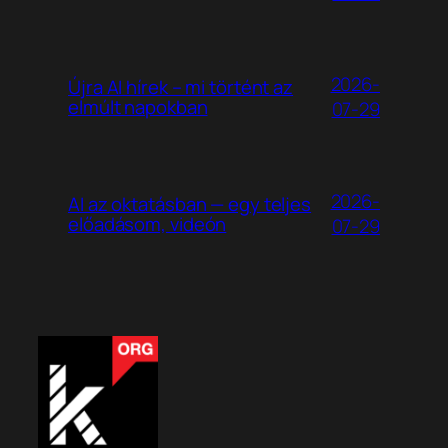
2026-
Újra AI hírek – mi történt az
elmúlt napokban
07-29
2026-
AI az oktatásban — egy teljes
előadásom, videón
07-29