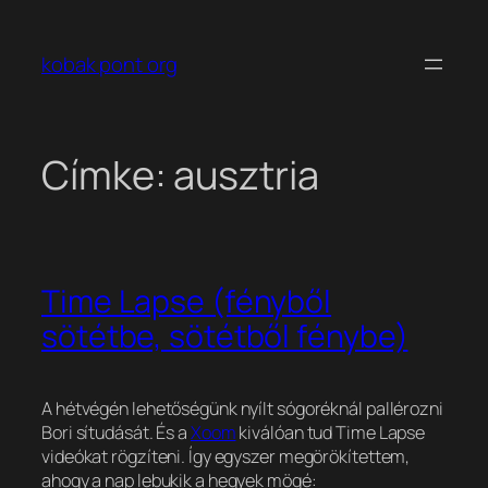
Ugrás
a
kobak pont org
tartalomhoz
Címke:
ausztria
Time Lapse (fényből
sötétbe, sötétből fénybe)
A hétvégén lehetőségünk nyílt sógoréknál pallérozni
Bori sítudását. És a
Xoom
kiválóan tud Time Lapse
videókat rögzíteni. Így egyszer megörökítettem,
ahogy a nap lebukik a hegyek mögé: