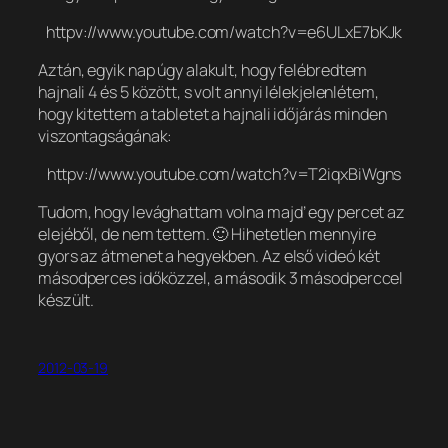
httpv://www.youtube.com/watch?v=e6ULxE7bKJk
Aztán, egyik nap úgy alakult, hogy felébredtem
hajnali 4 és 5 között, s volt annyi lélekjelenlétem,
hogy kitettem a tabletet a hajnali időjárás minden
viszontagságának:
httpv://www.youtube.com/watch?v=T2iqxBiWgns
Tudom, hogy levághattam volna majd’ egy percet az
elejéből, de nem tettem. 🙂 Hihetetlen mennyire
gyors az átmenet a hegyekben. Az első videó két
másodperces időközzel, a második 3 másodperccel
készült.
2012-03-19