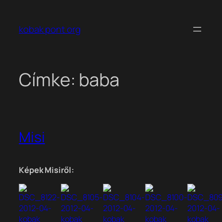
Ugrás
a
kobak pont org
tartalomhoz
Címke:
baba
Misi
Képek Misiről: