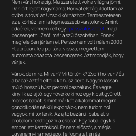
Nem várt holnapig. Ma szeretett volna világra jönni.
Daniért lejött nagymama, Borival elszáguldottam az
oviba, s tova’ az Uzsoki kórházhoz. Természetesen
az a kórház, ami a legmesszebb van tőlünk. Amint
odaérek, vennem kell egy
apásszülőszettet
, majd
becsengetni, Zsófi már a szülőszobában. Ennek
megfelelően jártam el. Persze nem volt nálam 2000
Ft apróban, le a portára, vissza, megvettem,
automata odaadta, becsengetek. Azt mondják, hogy
várjak.
Várok, de mire. Mi van? Mi történik? Zsófi hol van? És
a baba? Aztán eltelik kb húsz perc. Nagyon lassan
múló, hosszú húsz percről beszélünk. És végre
kinyílik az ajtó, egy növérke kihoz egy kicsit gyűrött,
morcos babát, s mint már két alkalommal megint
gondolkodás nélkül exponálok, nem tudom hol
vagyok, mi történik. Az ajtó bezárul, baba el, s
próbálom feldolgozni a csodát. Egy baba, egy kis
ember lett kettőnkből. És nem előszőr, s mégis
ugyanannyira meglepő, felfoghatatlan és