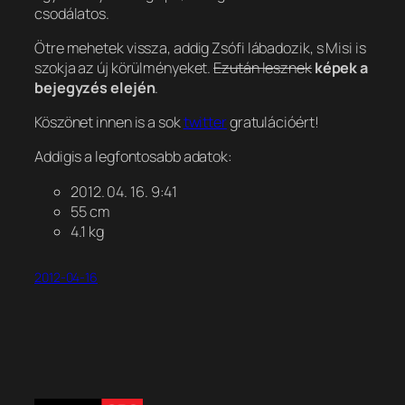
csodálatos.
Ötre mehetek vissza, addig Zsófi lábadozik, s Misi is
szokja az új körülményeket.
Ezután lesznek
képek a
bejegyzés elején
.
Köszönet innen is a sok
twitter
gratulációért!
Addigis a legfontosabb adatok:
2012. 04. 16. 9:41
55 cm
4.1 kg
2012-04-16