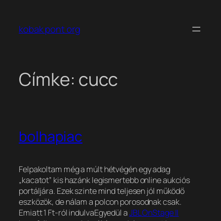
Ugrás
a
kobak pont org
tartalomhoz
Címke:
cucc
bolhapiac
Felpakoltam még a múlt hétvégén egy adag
„kacatot” kis hazánk legismertebb online aukciós
portáljára. Ezek szinte mind teljesen jól működő
eszközök, de nálam a polcon porosodnak csak.
Emiatt 1 Ft-ról indulva
Egyedül a
JBL OnStage II