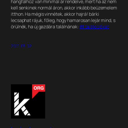
hangfalhoz van minimál ár rendelve, mert ha az nem
kell senkinek normál áron, akkor inkább beüzemelem
itthon. Ha mégis vinnétek, akkor hajrá!
bárki
lecsaphat rájuk, főleg, hogy hamarosan lejár mind, s
örülnék, ha új gazdára találnának:
itt találod őket
2012-03-02