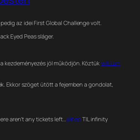
edig az idei First Global Challenge volt.
lack Eyed Peas sláger.
 ez a kezdeményezés jól működjön. Köztük
will.i.am
ték. Ekkor szöget ütött a fejemben a gondolat,
re aren’t any tickets left…
@bep
TIL infinity