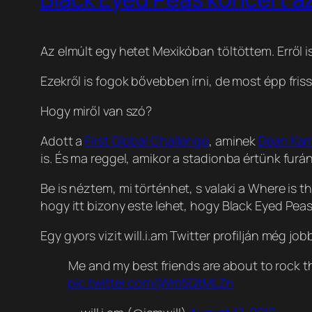
Az elmúlt egy hetet Mexikóban töltöttem. Erről i
Ezekről is fogok bővebben írni, de most épp fri
Hogy miről van szó?
Adott a
First Global Challenge
, aminek
Dean Ka
is. És ma reggel, amikor a stadionba értünk furá
Be is néztem, mi történhet, s valaki a Where is 
hogy itt bizony este lehet, hogy Black Eyed Peas
Egy gyors vizit will.i.am Twitter profilján még 
Me and my best friends are about to rock th
pic.twitter.com/jWm5QtMLZn