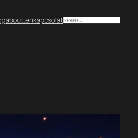
og
about.en
kapcsolat
Keresés