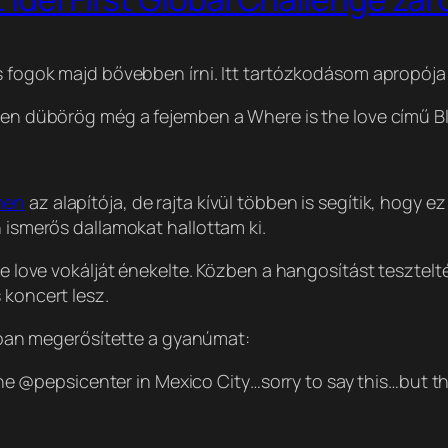
s fogok majd bővebben írni. Itt tartózkodásom apropója p
ssen dübörög még a fejemben a Where is the love című B
men
az alapítója, de rajta kívül többen is segítik, hogy
n ismerős dallamokat hallottam ki.
the love vokálját énekelte. Közben a hangosítást tesztel
 koncert lesz.
jobban megerősítette a gyanúmat:
e @pepsicenter in Mexico City…sorry to say this…but the