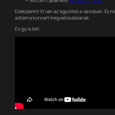
— will.i.am (@iamwill)
August 17, 2018
Ezekszerint itt van az együttes a városban. És m
adtam a koncert megvalósulásának.
És így is lett.