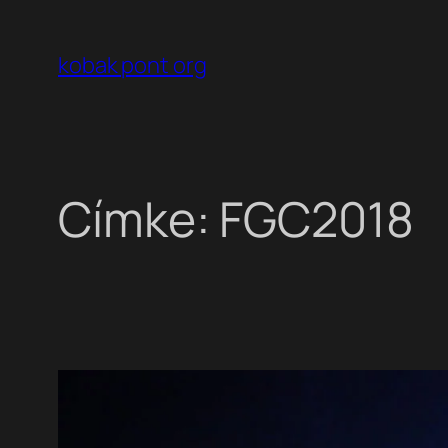
Ugrás
a
kobak pont org
tartalomhoz
Címke:
FGC2018