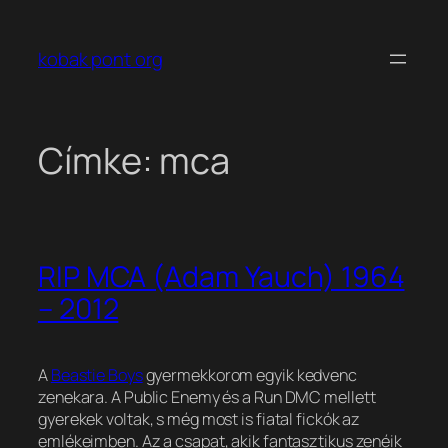
Ugrás
a
kobak pont org
tartalomhoz
Címke:
mca
RIP MCA (Adam Yauch) 1964
– 2012
A
Beastie Boys
gyermekkorom egyik kedvenc
zenekara. A Public Enemy és a Run DMC mellett
gyerekek voltak, s még most is fiatal fickók az
emlékeimben. Az a csapat, akik fantasztikus zenéik