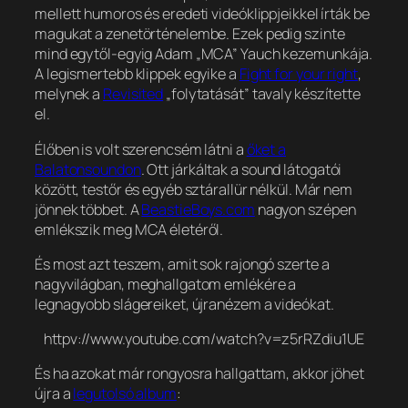
mellett humoros és eredeti videóklippjeikkel írták be
magukat a zenetörténelembe. Ezek pedig szinte
mind egytől-egyig Adam „MCA” Yauch kezemunkája.
A legismertebb klippek egyike a
Fight for your right
,
melynek a
Revisited
„folytatását” tavaly készítette
el.
Élőben is volt szerencsém látni a
őket a
Balatonsoundon
. Ott járkáltak a sound látogatói
között, testőr és egyéb sztárallür nélkül. Már nem
jönnek többet. A
BeastieBoys.com
nagyon szépen
emlékszik meg MCA életéről.
És most azt teszem, amit sok rajongó szerte a
nagyvilágban, meghallgatom emlékére a
legnagyobb slágereiket, újranézem a videókat.
httpv://www.youtube.com/watch?v=z5rRZdiu1UE
És ha azokat már rongyosra hallgattam, akkor jöhet
újra a
legutolsó album
: