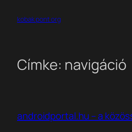
Ugrás
a
kobak pont org
tartalomhoz
Címke:
navigáció
androidportal.hu – a közös