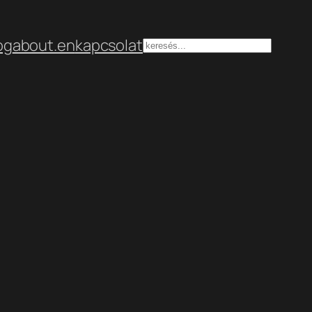
og
about.en
kapcsolat
Keresés