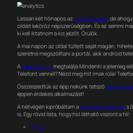
Lassan két hónapos az
androidportál
, de ahogy
oldalt leköröz népszerűségben. És ez semmi más
ki kell iktatnom a kis jelzőt. Örülök.
A mai napon az oldal túltett saját magán, hihet
szeretné megszólítani a portál, akik android tele
A
telefonoknál
megtalálja Mindenki a jelenleg e
Telefont vennél? Nézd meg mit írnak róla! Telefon
Összeszedtük az épp nekünk tetsző
alkalmazás
éppen érdekes alkalmazást!
A hétvégén kipróbáltam a
google navigációt
, s
is. Egy rövid lista, hogy hol látható viszont a hír:
hwsw