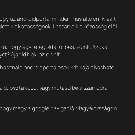
úgy az androidportal minden más általam kreált
ett kis közösségnek. Lassan a kis közösség elől
zzá, hogy egy rétegoldalról beszélünk. Azokat
et? Ajánld Neki az oldalt!
használó androidportálosok kritikája olvasható.
áld, osztályozd, vagy mutasd be a számodra
rt, hogy megy a google navigáció Magyarországon