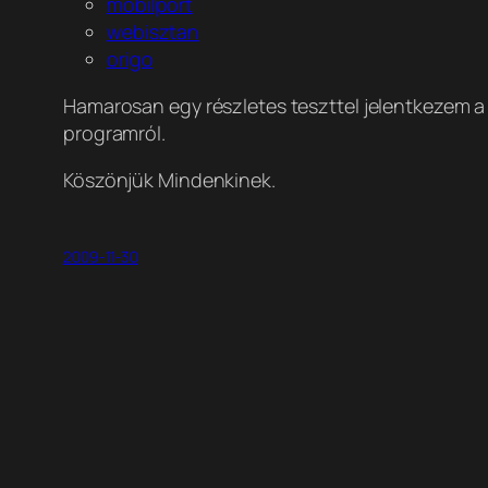
mobilport
webisztan
origo
Hamarosan egy részletes teszttel jelentkezem a g
programról.
Köszönjük Mindenkinek.
2009-11-30