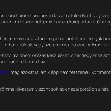
an Dani három hónaposan lassan utoléri Borit súlyban, 
nak nem köszönhető, mint az androidportal köré seregl
etlen mennyiségű látogató járt nálunk. Pedig tegyük ho
font használnak, vagy szeretnének használni. Ismersz ily
lérhető majdnem összes készüléket, s mindegyikhez azt 
od van? Írd le miért az!
okat
, meg azokat is, amik épp nem tetszenek. Komment
 örömmel olvastam viszont sok-sok hazai portálon a hí