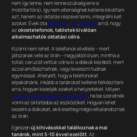
nem így lenne, nem lenne szükség erre a
mobiltartóra), így nem ellenségnek kellene kikiáltani
azt, hanem az oktatás részévé tenni, integrálni kell
azokat. Évek óta
beszélek
,
írok
,
előadok
arról, hogy
az
okostelefonok, tabletek kiválóan
alkalmazhatók oktatási célra
.
Kizárni nem lehet. A telefonok elvétele – mert
játszanak vele az órán – nagyjából olyan, mintha a
tollat, ceruzát vettük volna ki a diákok kezéből, mert
azzal amőbázhatnak, vagy levelezni tudnak
egymással. Ahelyett, hogy a telefonokat
elpakolnánk, inkább a tanárokat kellene felkészíteni
arra, hogyan kezeljék ezeket a helyzeteket. Milyen
alkalmazások állnak rendelkezésre
, ha be szeretnék
vonni az oktatásba az eszközöket. Hogyan lehet
kezelni a diákokat, akik esetleg mégis elkalandoznak
az órán.
Egészen
új kihívásokkal találkoznak a mai
tanárok, mint 5-10 évvel ezelőtt
. Az