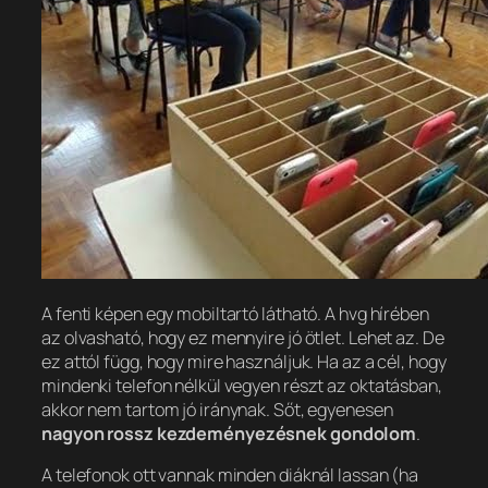
A fenti képen egy mobiltartó látható. A hvg hírében
az olvasható, hogy ez mennyire jó ötlet. Lehet az. De
ez attól függ, hogy mire használjuk. Ha az a cél, hogy
mindenki telefon nélkül vegyen részt az oktatásban,
akkor nem tartom jó iránynak. Sőt, egyenesen
nagyon rossz kezdeményezésnek gondolom
.
A telefonok ott vannak minden diáknál lassan (ha