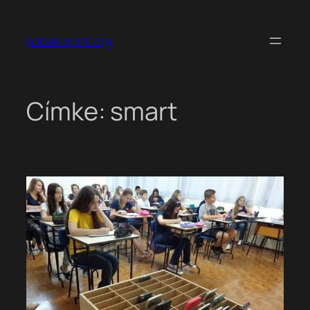
Ugrás
a
kobak pont org
tartalomhoz
Címke:
smart