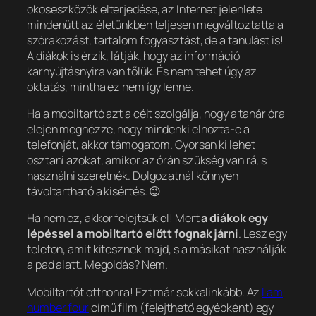
okoseszközök elterjedése, az Internet jelenléte
mindenütt az életünkben teljesen megváltoztatta a
szórakozást, tartalom fogyasztást, de a tanulást is!
A diákok is érzik, látják, hogy az információ
karnyújtásnyira van tőlük. És nem tehet úgy az
oktatás, mintha ez nem így lenne.
Ha a mobiltartó azt a célt szolgálja, hogy a tanár óra
elején megnézze, hogy mindenki elhozta-e a
telefonját, akkor támogatom. Gyorsan ki lehet
osztani azokat, amikor az órán szükség van rá, s
használni szeretnék. Dolgozatnál könnyen
távoltartható a kisértés. 😉
Ha nem ez, akkor felejtsük el! Mert
a diákok egy
lépéssel a mobiltartó előtt fognak járni
. Lesz egy
telefon, amit kitesznek majd, s a másikat használják
a pad alatt. Megoldás? Nem.
Mobiltartót otthonra! Ezt már sokkalinkább. Az
I am
number four
című film (felejthető egyébként) egy