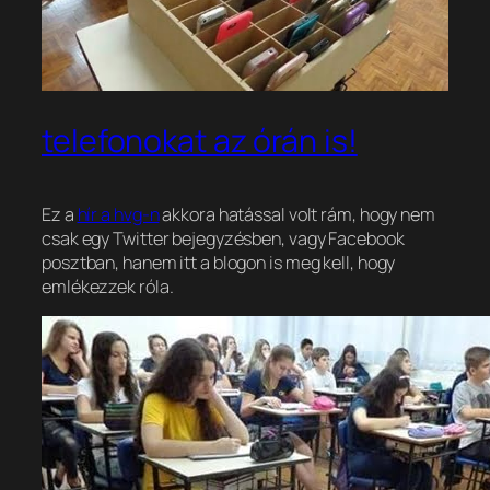
telefonokat az órán is!
Ez a
hír a hvg-n
akkora hatással volt rám, hogy nem
csak egy Twitter bejegyzésben, vagy Facebook
posztban, hanem itt a blogon is meg kell, hogy
emlékezzek róla.