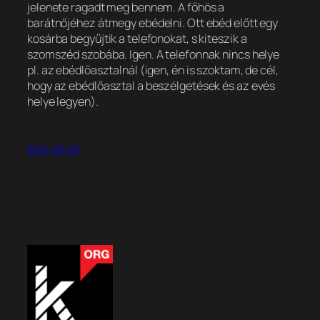
jelenete ragadt meg bennem. A főhös a
barátnőjéhez átmegy ebédelni. Ott ebéd előtt egy
kosárba begyűjtik a telefonokat, s kiteszik a
szomszéd szobába. Igen. A telefonnak nincs helye
pl. az ebédlőasztalnál (igen, én is szoktam, de cél,
hogy az ebédlőasztal a beszélgetések és az evés
helye legyen).
2016-03-03