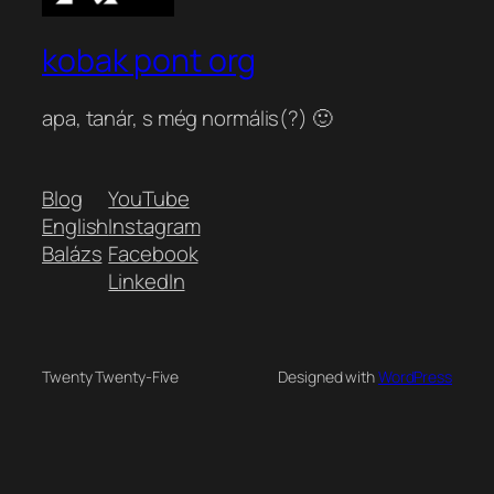
kobak pont org
apa, tanár, s még normális(?) 🙂
Blog
YouTube
English
Instagram
Balázs
Facebook
LinkedIn
Twenty Twenty-Five
Designed with
WordPress