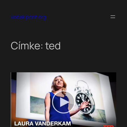
Ugrás
a
kobak pont org
tartalomhoz
Címke:
ted