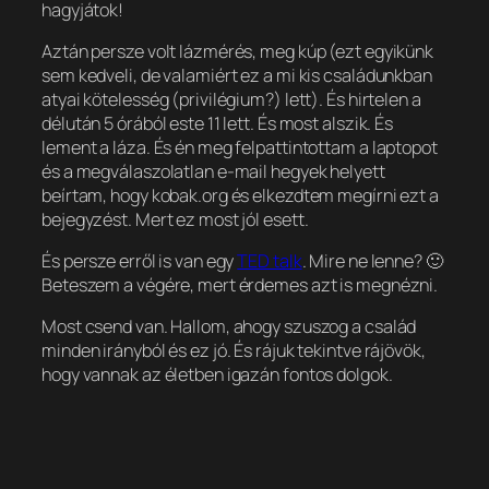
hagyjátok!
Aztán persze volt lázmérés, meg kúp (ezt egyikünk
sem kedveli, de valamiért ez a mi kis családunkban
atyai kötelesség (privilégium?) lett). És hirtelen a
délután 5 órából este 11 lett. És most alszik. És
lement a láza. És én meg felpattintottam a laptopot
és a megválaszolatlan e-mail hegyek helyett
beírtam, hogy kobak.org és elkezdtem megírni ezt a
bejegyzést. Mert ez most jól esett.
És persze erről is van egy
TED talk
. Mire ne lenne? 🙂
Beteszem a végére, mert érdemes azt is megnézni.
Most csend van. Hallom, ahogy szuszog a család
minden irányból és ez jó. És rájuk tekintve rájövök,
hogy vannak az életben igazán fontos dolgok.