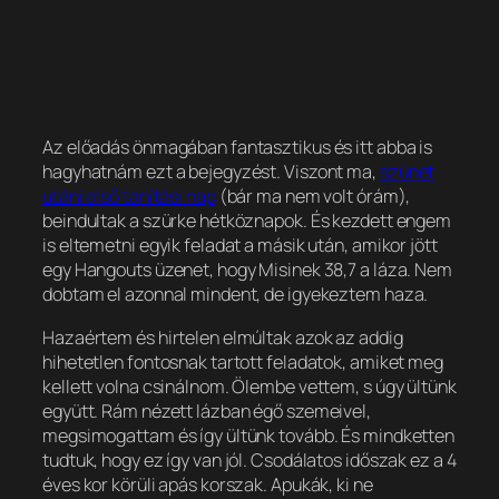
Az előadás önmagában fantasztikus és itt abba is
hagyhatnám ezt a bejegyzést. Viszont ma,
szünet
utáni első tanítási nap
(bár ma nem volt órám),
beindultak a szürke hétköznapok. És kezdett engem
is eltemetni egyik feladat a másik után, amikor jött
egy Hangouts üzenet, hogy Misinek 38,7 a láza. Nem
dobtam el azonnal mindent, de igyekeztem haza.
Hazaértem és hirtelen elmúltak azok az addig
hihetetlen fontosnak tartott feladatok, amiket meg
kellett volna csinálnom. Ölembe vettem, s úgy ültünk
együtt. Rám nézett lázban égő szemeivel,
megsimogattam és így ültünk tovább. És mindketten
tudtuk, hogy ez így van jól. Csodálatos időszak ez a 4
éves kor körüli apás korszak. Apukák, ki ne