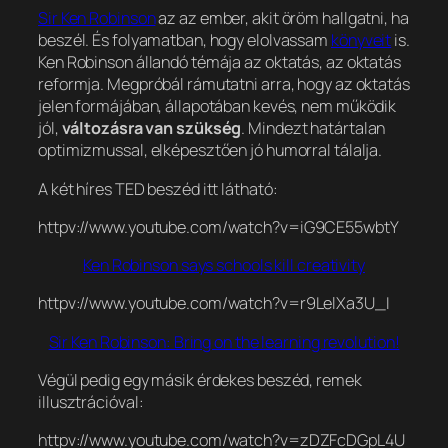
Sir Ken Robinson
az az ember, akit öröm hallgatni, ha
beszél. És folyamatban, hogy elolvassam
könyveit
is.
Ken Robinson állandó témája az oktatás, az oktatás
reformja. Megpróbál rámutatni arra, hogy az oktatás
jelen formájában, állapotában kevés, nem működik
jól,
változásra van szükség
. Mindezt határtalan
optimizmussal, elképesztően jó humorral tálalja.
A két híres TED beszéd itt látható:
httpv://www.youtube.com/watch?v=iG9CE55wbtY
Ken Robinson says schools kill creativity
httpv://www.youtube.com/watch?v=r9LelXa3U_I
Sir Ken Robinson: Bring on the learning revolution!
Végül pedig egy másik érdekes beszéd, remek
illusztrációval:
httpv://www.youtube.com/watch?v=zDZFcDGpL4U