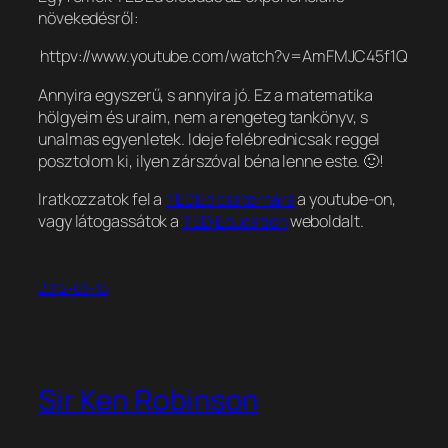
növekedésről:
httpv://www.youtube.com/watch?v=AmFMJC45f1Q
Annyira egyszerű, s annyira jó. Ez a matematika
hölgyeim és uraim, nem a rengeteg tankönyv, s
unalmas egyenletek. Ideje felébredni
csak reggel
posztolom ki, ilyen zárszóval béna lenne este. 🙂
!
Iratkozzatok fel a
TEDEd csatornára
a youtube-on,
vagy látogassátok a
TED Education
weboldalt.
2012-06-13
Sir Ken Robinson