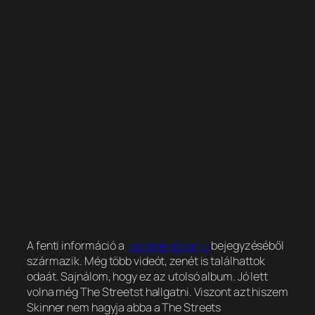
A fenti információ a
recorder.blog.hu
bejegyzéséből
származik. Még több videót, zenét is találhattok
odaát. Sajnálom, hogy ez az utolsó album. Jó lett
volna még The Streetst hallgatni. Viszont azt hiszem
Skinner nem hagyja abba a The Streets