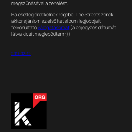
megszünésével a zenélést.
Ha esetleg érdekelnek régebbi The Streets zenék,
akkor ajánlom az első két album legjobbjait
felvonultató
válogatásomat
(a bejegyzés dátumát
látva kicsit meglepődtem :)).
2011-02-12