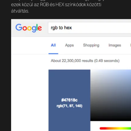
ezek közül az RGB és HEX színkódok közötti
átváltás.