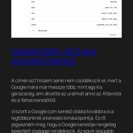
Google több, mint egy
egyszerű kereső
A címen azt hiszem senki nem csodálkozik el, mert a
Google mára már messze több, mint egy kis
garázscég, ami átvette az uralmat anno az Altavista
és a Yahoo keresőitől.
Viszont a Google.com kereső oldala továbbra is a
legtöbbünknél a keresés kiindulópontja. És itt
jegyezném meg, hogy a Google keresője rengeteg
beépített jósággal rendelkezik. Az egyik legújabb