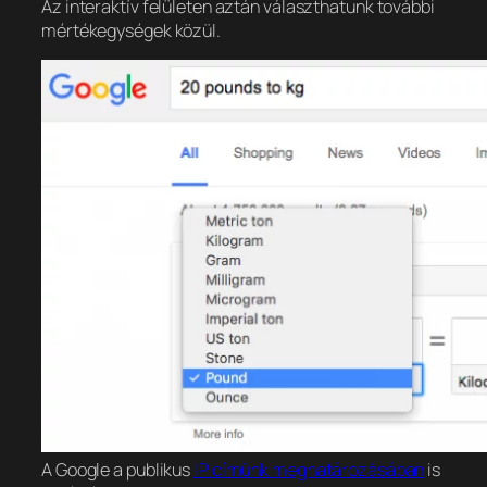
Az interaktív felületen aztán választhatunk további
mértékegységek közül.
A Google a publikus
IP címünk meghatározásában
is