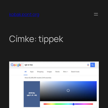
Ugrás
a
kobak pont org
tartalomhoz
Címke:
tippek