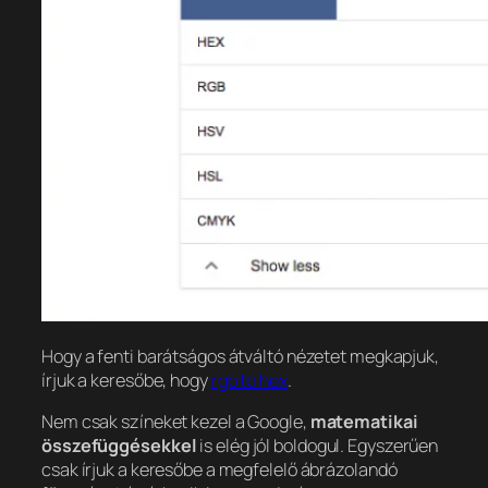
Hogy a fenti barátságos átváltó nézetet megkapjuk,
írjuk a keresőbe, hogy
rgb to hex
.
Nem csak színeket kezel a Google,
matematikai
összefüggésekkel
is elég jól boldogul. Egyszerűen
csak írjuk a keresőbe a megfelelő ábrázolandó