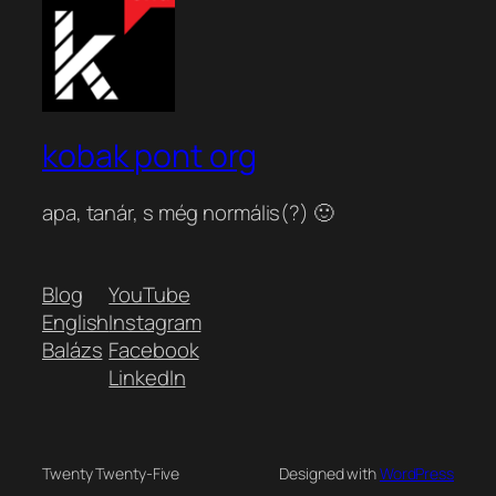
kobak pont org
apa, tanár, s még normális(?) 🙂
Blog
YouTube
English
Instagram
Balázs
Facebook
LinkedIn
Twenty Twenty-Five
Designed with
WordPress