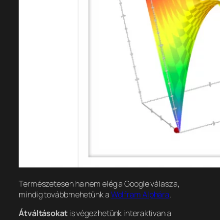
Természetesen ha nem elég a Google válasza,
mindig továbbmehetünk a
Wolfram Alphára
.
Átváltásokat
is végezhetünk interaktívan a