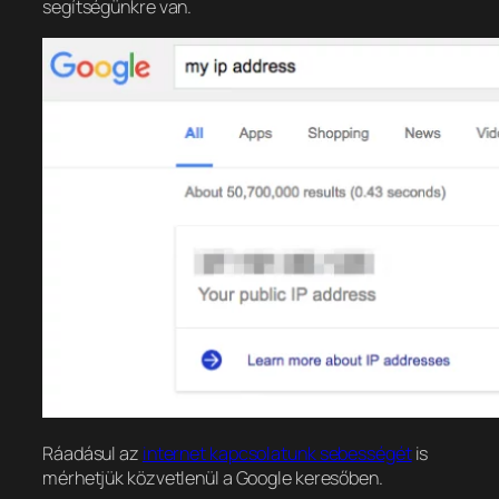
segítségünkre van.
Ráadásul az
internet kapcsolatunk sebességét
is
mérhetjük közvetlenül a Google keresőben.