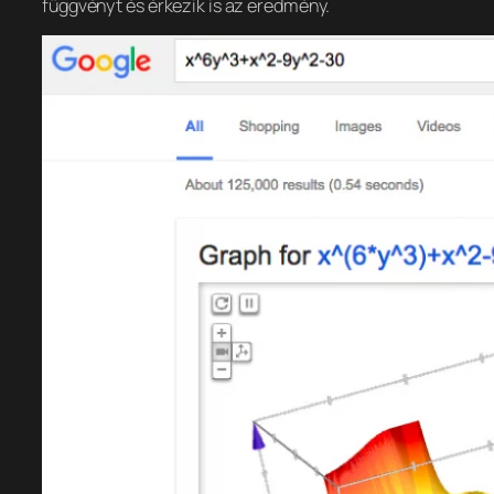
függvényt és érkezik is az eredmény.