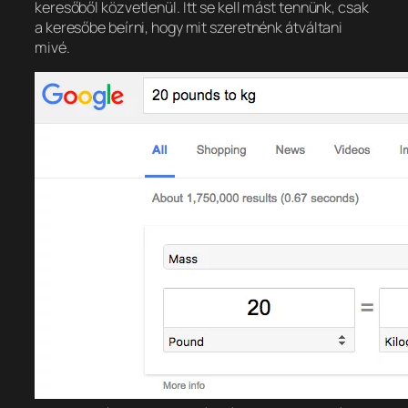
keresőből közvetlenül. Itt se kell mást tennünk, csak
a keresőbe beírni, hogy mit szeretnénk átváltani
mivé.