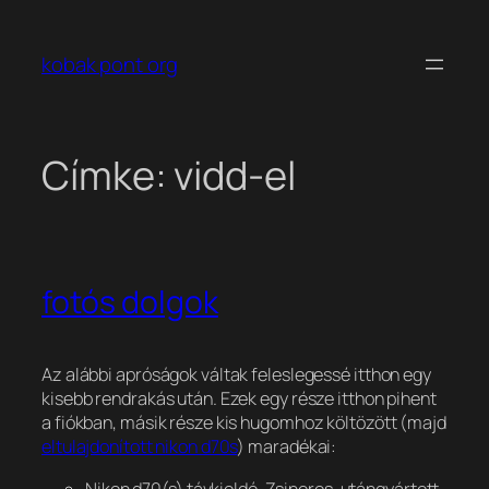
Ugrás
a
kobak pont org
tartalomhoz
Címke:
vidd-el
fotós dolgok
Az alábbi apróságok váltak feleslegessé itthon egy
kisebb rendrakás után. Ezek egy része itthon pihent
a fiókban, másik része kis hugomhoz költözött (majd
eltulajdonított nikon d70s
) maradékai:
Nikon d70(s) távkioldó. Zsinoros, utángyártott