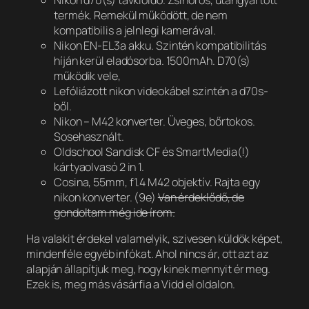
termék. Remekül működött, de nem
kompatibilis a jelnlegi kamerával.
Nikon EN-EL3a akku. Szintén kompatibilitás
híján kerül eladósorba. 1500mAh. D70(s)
működik vele,
Lefóliázott nikon videokábel szintén a d70s-
ből.
Nikon – M42 konverter. Üveges, bőrtokos.
Sosehasznált.
Oldschool Sandisk CF és SmartMedia(!)
kártyaolvasó 2 in 1.
Cosina, 55mm, f1.4 M42 objektív. Rajta egy
nikon konverter. (9e)
Van érdeklődő, de
gondoltam még ide írom.
Ha valakit érdekel valamelyik, szivesen küldök képet,
mindenféle egyéb infókat. Ahol nincs ár, ott azt az
alapján állapítjuk meg, hogy kinek mennyit ér meg.
Ezek is, meg más vásárfia a Vidd el oldalon.