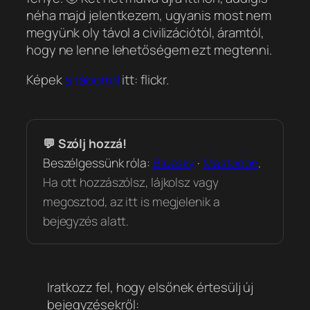
néha majd jelentkezem, ugyanis most nem
megyünk oly távol a civilizációtól, áramtól,
hogy ne lenne lehetőségem ezt megtenni.
Képek
a táborról
itt: flickr.
💬 Szólj hozzá!
Beszélgessünk róla:
Bluesky
·
Mastodon
.
Ha ott hozzászólsz, lájkolsz vagy
megosztod, az itt is megjelenik a
bejegyzés alatt.
Iratkozz fel, hogy elsőnek értesülj új
bejegyzésekről: