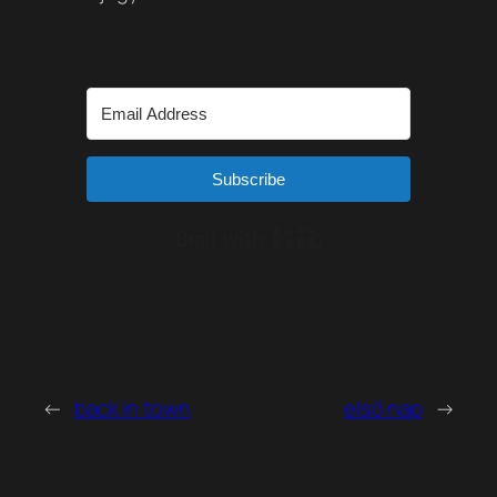
Subscribe
Built with Kit
←
back in town
első nap
→