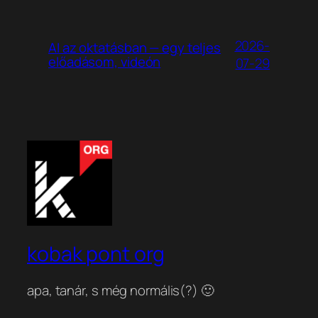
2026-
AI az oktatásban — egy teljes
előadásom, videón
07-29
kobak pont org
apa, tanár, s még normális(?) 🙂