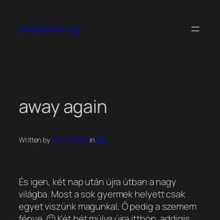
Ugrás
a
kobak pont org
tartalomhoz
away again
Written by
Koren Balazs
in
blog
És igen, két nap után újra útban a nagy
világba. Most a sok gyermek helyett csak
egyet viszünk magunkal, Ő pedig a szemem
fénye. 🙂 Két hét múlva újra itthon, addigis