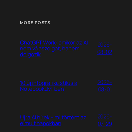
MORE POSTS
ChatGPT Work: amikor az AI
2026-
nem válaszolgat, hanem
08-02
dolgozik
2026-
10 új infografika stílus a
NotebookLM-ben
08-01
2026-
Újra AI hírek – mi történt az
elmúlt napokban
07-29