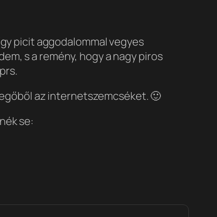
 így picit aggodalommal vegyes
dem, s a remény, hogy a nagy piros
prs.
evegőből az internetszemcséket. 🙂
nék se: