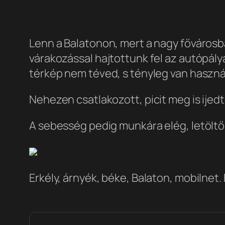
Lenn a Balatonon, mert a nagy fővárosb
várakozással hajtottunk fel az autópál
térkép nem téved, s tényleg van haszná
Nehezen csatlakozott, picit meg is ijed
A sebesség pedig munkára elég, letöltő
Erkély, árnyék, béke, Balaton, mobilnet.