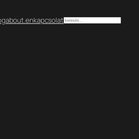
og
about.en
kapcsolat
Keresés