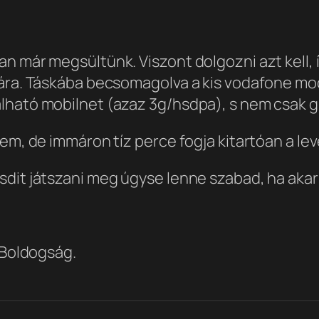
an már megsültünk. Viszont dolgozni azt kell,
yára. Táskába becsomagolva a kis vodafone mo
lható mobilnet (azaz 3g/hsdpa), s nem csak g
tem, de immáron tíz perce fogja kitartóan a l
sdit játszani meg úgyse lenne szabad, ha akar
 Boldogság.