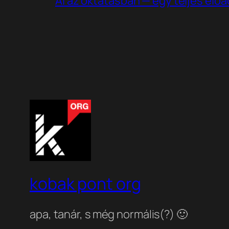
AI az oktatásban — egy teljes elő
kobak pont org
apa, tanár, s még normális(?) 🙂