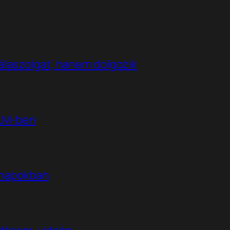
álaszolgat, hanem dolgozik
kLM-ben
t napokban