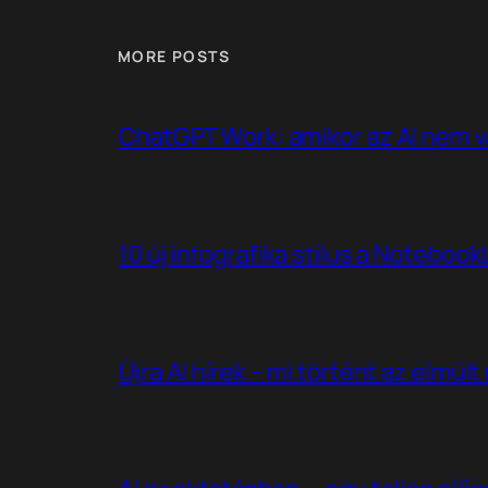
MORE POSTS
ChatGPT Work: amikor az AI nem v
10 új infografika stílus a Noteboo
Újra AI hírek – mi történt az elmúl