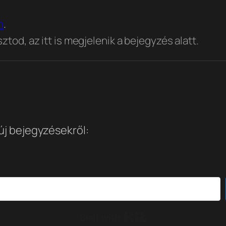
n
.
tod, az itt is megjelenik a bejegyzés alatt.
 új bejegyzésekről:
Built with Kit