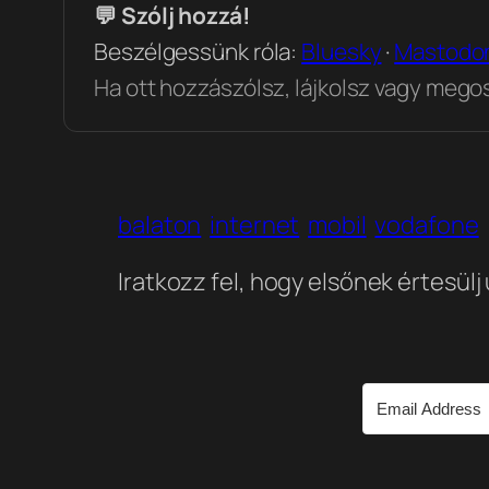
💬 Szólj hozzá!
Beszélgessünk róla:
Bluesky
·
Mastodo
Ha ott hozzászólsz, lájkolsz vagy megosz
balaton
internet
mobil
vodafone
Iratkozz fel, hogy elsőnek értesülj