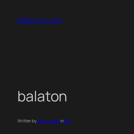
Ugrás
a
kobak pont org
tartalomhoz
balaton
Written by
Koren Balazs
in
blog