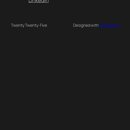
LinkedIn
Twenty Twenty-Five
Designed with
WordPress