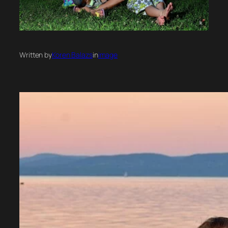
Written by
Koren Balazs
in
image