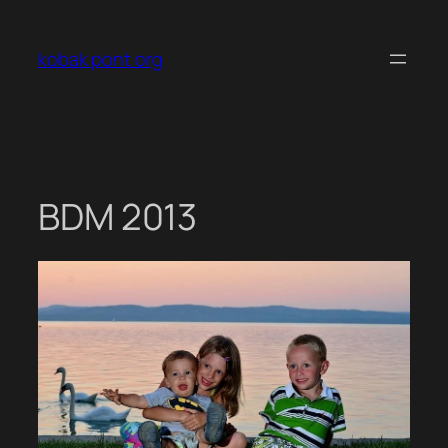
Ugrás
a
kobak pont org
tartalomhoz
BDM 2013