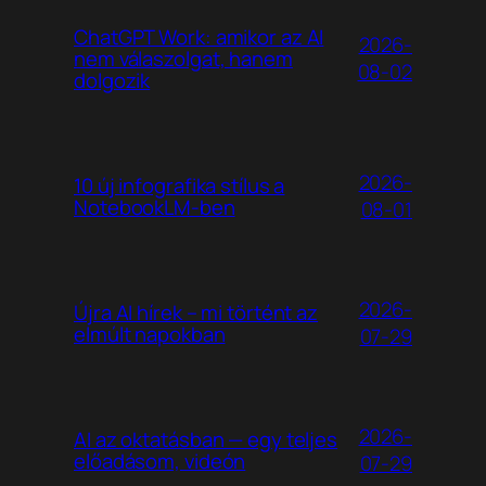
ChatGPT Work: amikor az AI
2026-
nem válaszolgat, hanem
08-02
dolgozik
2026-
10 új infografika stílus a
NotebookLM-ben
08-01
2026-
Újra AI hírek – mi történt az
elmúlt napokban
07-29
2026-
AI az oktatásban — egy teljes
előadásom, videón
07-29