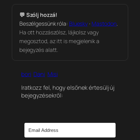
💬 Szólj hozzá!
Beszélgessünk róla:
Bluesky
·
Mastodon
.
Ha ott hozzászólsz, lájkolsz vagy
megosztod, az itt is megjelenik a
bejegyzés alatt.
bori
Dani
Misi
Iratkozz fel, hogy elsőnek értesülj új
bejegyzésekről: