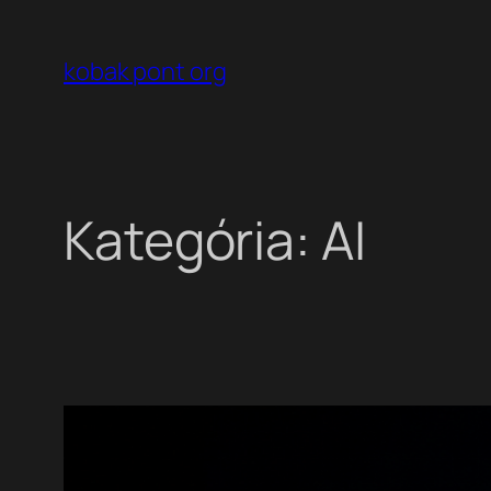
Ugrás
a
kobak pont org
tartalomhoz
Kategória:
AI