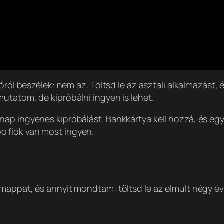
óról beszélek: nem az. Töltsd le az asztali alkalmazást, é
utatom, de kipróbálni ingyen is lehet.
nap ingyenes kipróbálást. Bankkártya kell hozzá, és eg
 fiók van most ingyen.
mappát, és annyit mondtam: töltsd le az elmúlt négy év