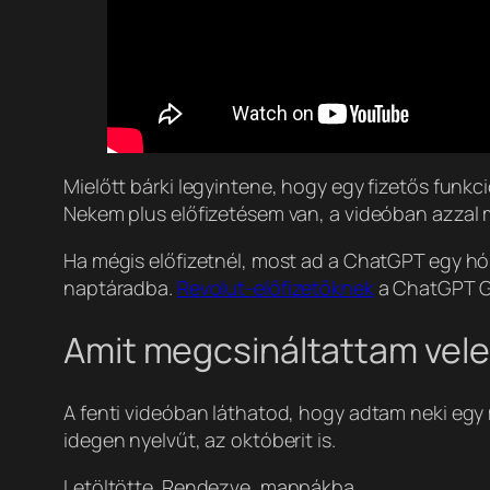
Mielőtt bárki legyintene, hogy egy fizetős funkci
Nekem plus előfizetésem van, a videóban azzal m
Ha mégis előfizetnél, most ad a ChatGPT egy hó
naptáradba.
Revolut-előfizetőknek
a ChatGPT Go
Amit megcsináltattam vele
A fenti videóban láthatod, hogy adtam neki egy 
idegen nyelvűt, az októberit is.
Letöltötte. Rendezve, mappákba.