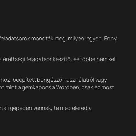
t feladatsorok mondták meg, milyen legyen. Ennyi
 érettségi feladatsor készítő, és többé nem kell
rhoz, beépített böngésző használatról vagy
ont mint a gémkapocs a Wordben, csak ez most
tali gépeden vannak, te meg eléred a