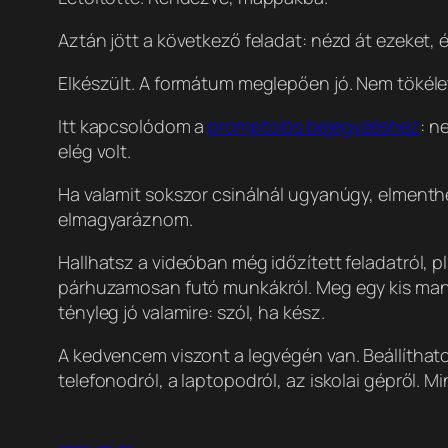
Aztán jött a következő feladat: nézd át ezeket, é
Elkészült. A formátum meglepően jó. Nem tökéle
Itt kapcsolódom a
promptolós bejegyzéshez
: n
elég volt.
Ha valamit sokszor csinálnál ugyanúgy, elmenthe
elmagyaráznom.
Hallhatsz a videóban még időzített feladatról,
párhuzamosan futó munkákról. Meg egy kis man
tényleg jó valamire: szól, ha kész.
A kedvencem viszont a legvégén van. Beállíthat
telefonodról, a laptopodról, az iskolai gépről. M