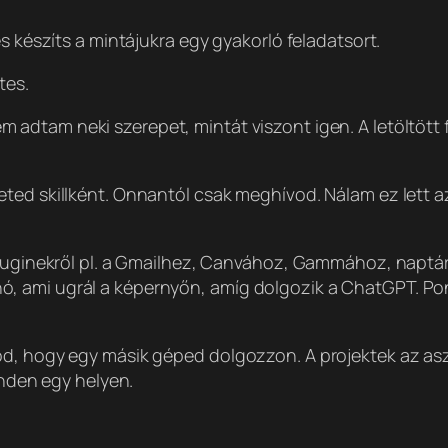
s készíts a mintájukra egy gyakorló feladatsort.
tes.
em adtam neki szerepet, mintát viszont igen. A letöltöt
ted skillként. Onnantól csak meghívod. Nálam ez lett az
 pluginekről pl. a Gmailhez, Canvához, Gammához, naptá
ó, ami ugrál a képernyőn, amíg dolgozik a ChatGPT. P
od, hogy egy másik géped dolgozzon. A projektek az asz
inden egy helyen.