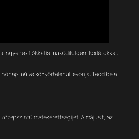
s ingyenes fiókkal is működik. Igen, korlátokkal.
y hónap múlva könyörtelenül levonja. Tedd be a
 középszintű matekérettségijét. A májusit, az