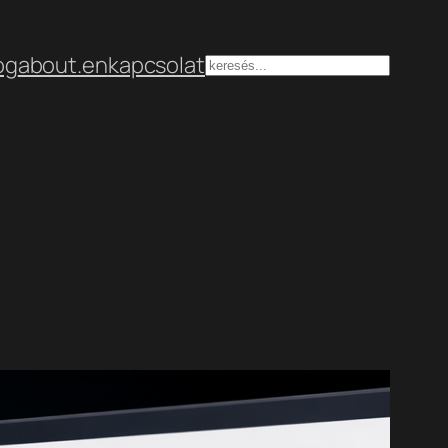
og
about.en
kapcsolat
Keresés