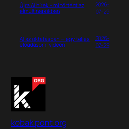
2026-
Újra AI hírek – mi történt az
elmúlt napokban
07-29
2026-
AI az oktatásban — egy teljes
előadásom, videón
07-29
kobak pont org