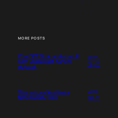
MORE POSTS
ChatGPT Work: amikor az AI
2026-
nem válaszolgat, hanem
08-02
dolgozik
2026-
10 új infografika stílus a
NotebookLM-ben
08-01