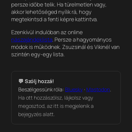
persze időbe telik. Ha türelmetlen vagy,
akkor lehetőséged nyílik rá, hogy
megtekintsd a fenti képre kattintva.
Ezenkívül indulóban az online
nászajándéklista
. Persze a hagyományos
módok is működnek. Zsuzsinál és Vikinél van
szintén egy-egy lista.
💬 Szólj hozzá!
Beszélgessünk róla:
Bluesky
·
Mastodon
.
Ha ott hozzászólsz, lájkolsz vagy
megosztod, az itt is megjelenik a
bejegyzés alatt.