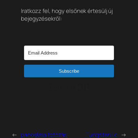
Iratkozz fel, hogy elsőnek értesülj új
bejegyzésekről:
Subscribe
Built with Kit
←
panoráma fotózás
Tungsten | c
→