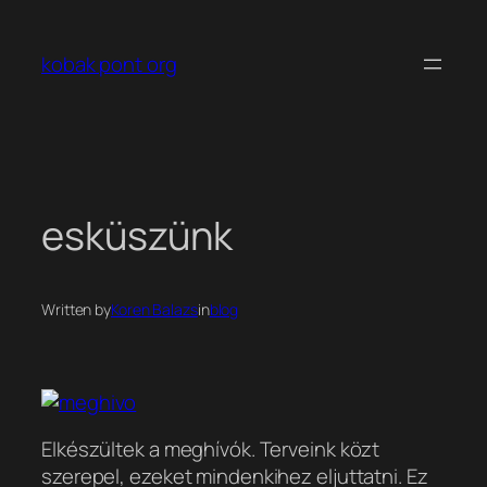
Ugrás
a
kobak pont org
tartalomhoz
esküszünk
Written by
Koren Balazs
in
blog
Elkészültek a meghívók. Terveink közt
szerepel, ezeket mindenkihez eljuttatni. Ez