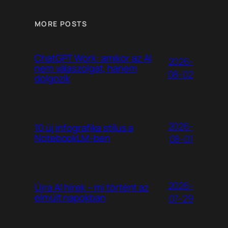
MORE POSTS
ChatGPT Work: amikor az AI
2026-
nem válaszolgat, hanem
08-02
dolgozik
2026-
10 új infografika stílus a
NotebookLM-ben
08-01
2026-
Újra AI hírek – mi történt az
elmúlt napokban
07-29