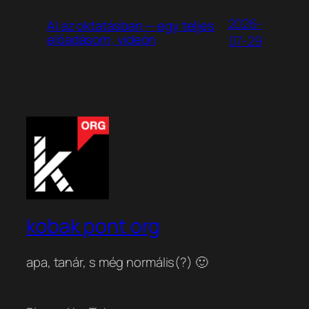
2026-
AI az oktatásban — egy teljes
előadásom, videón
07-29
kobak pont org
apa, tanár, s még normális(?) 🙂