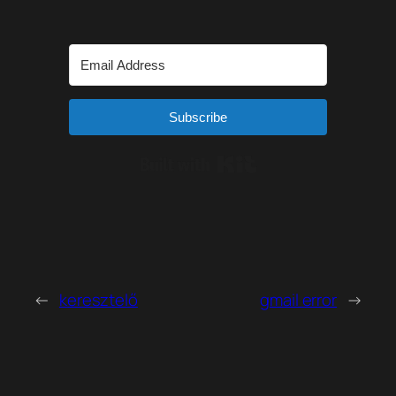
Subscribe
Built with Kit
←
keresztelő
gmail error
→