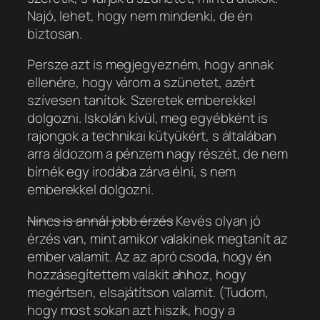
Najó, lehet, hogy nem mindenki, de én
biztosan.
Persze azt is megjegyezném, hogy annak
ellenére, hogy várom a szünetet, azért
szívesen tanítok. Szeretek emberekkel
dolgozni. Iskolán kívül, meg egyébként is
rajongok a technikai kütyükért, s általában
arra áldozom a pénzem nagy részét, de nem
bírnék egy irodába zárva élni, s nem
emberekkel dolgozni.
Nincs is annál jobb érzés
Kevés olyan jó
érzés van, mint amikor valakinek megtanít az
ember valamit. Az az apró csoda, hogy én
hozzásegítettem valakit ahhoz, hogy
megértsen, elsajátítson valamit. (Tudom,
hogy most sokan azt hiszik, hogy a