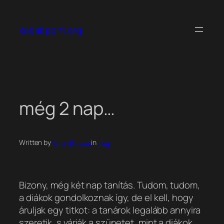
Ugrás
a
kobak pont org
tartalomhoz
még 2 nap…
Written by
Koren Balazs
in
blog
Bizony, még két nap tanítás. Tudom, tudom,
a diákok gondolkoznak így, de el kell, hogy
áruljak egy titkot:
a tanárok legalább annyira
szeretik, s várják a szünetet, mint a diákok.