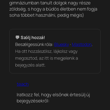
gimnáziumban tanult dolgok nagy része
zöldség, s hogy a büdös életben nem fogja
soha többet használni, pedig mégis)
💬 Szólj hozzá!
Beszélgessünk róla:
Bluesky
·
Mastodon
.
Ha ott hozzászólsz, lájkolsz vagy
megosztod, az itt is megjelenik a
bejegyzés alatt.
teach
Iratkozz fel, hogy elsőnek értesülj új
bejegyzésekről: