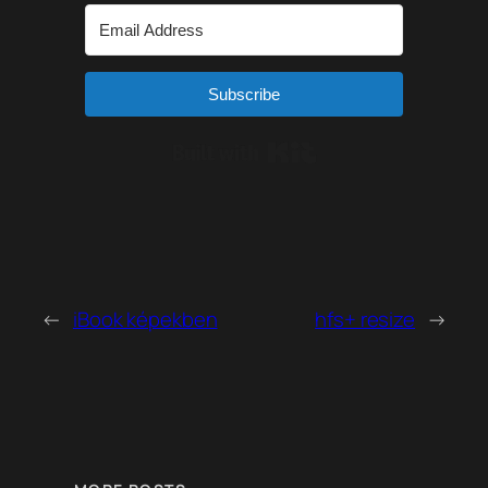
Subscribe
Built with Kit
←
iBook képekben
hfs+ resize
→