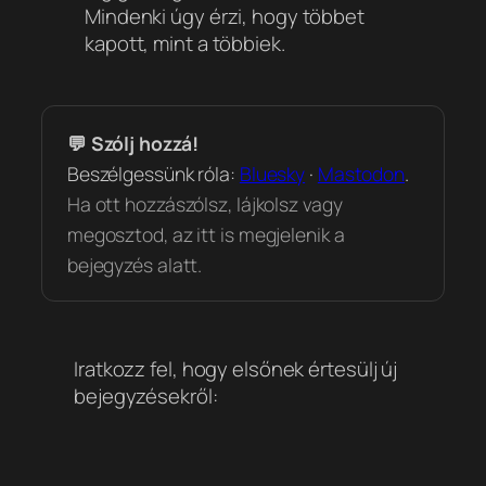
Mindenki úgy érzi, hogy többet
kapott, mint a többiek.
💬 Szólj hozzá!
Beszélgessünk róla:
Bluesky
·
Mastodon
.
Ha ott hozzászólsz, lájkolsz vagy
megosztod, az itt is megjelenik a
bejegyzés alatt.
Iratkozz fel, hogy elsőnek értesülj új
bejegyzésekről: