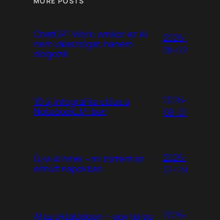
MORE POSTS
ChatGPT Work: amikor az AI
2026-
nem válaszolgat, hanem
08-02
dolgozik
2026-
10 új infografika stílus a
NotebookLM-ben
08-01
2026-
Újra AI hírek – mi történt az
elmúlt napokban
07-29
2026-
AI az oktatásban — egy teljes