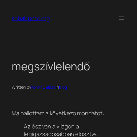
Ugrás
a
kobak pont org
tartalomhoz
megszívlelendő
Written by
Koren Balazs
in
blog
Ma hallottam a következő mondatot:
Az ész van a világon a
legigazságosabban elosztva.