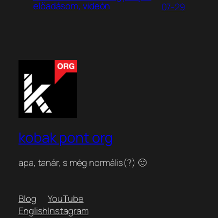
előadásom, videón
07-29
kobak pont org
apa, tanár, s még normális(?) 🙂
Blog
YouTube
English
Instagram