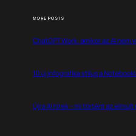
MORE POSTS
ChatGPT Work: amikor az AI nem v
10 új infografika stílus a Noteboo
Újra AI hírek – mi történt az elmúl