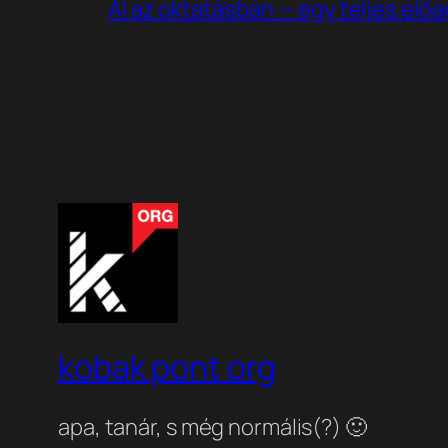
AI az oktatásban — egy teljes elő
kobak pont org
apa, tanár, s még normális(?) 🙂