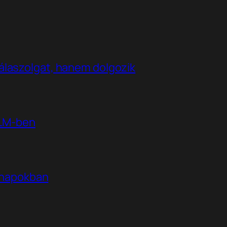
álaszolgat, hanem dolgozik
kLM-ben
t napokban