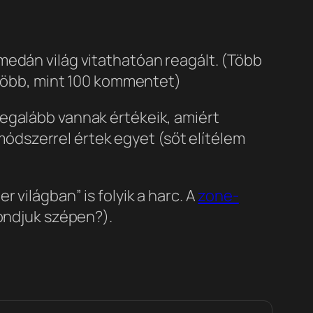
medán világ vitathatóan reagált. (Több
több, mint 100 kommentet)
legalább vannak értékeik, amiért
dszerrel értek egyet (sőt elítélem
 világban” is folyik a harc. A
zone-
mondjuk szépen?).