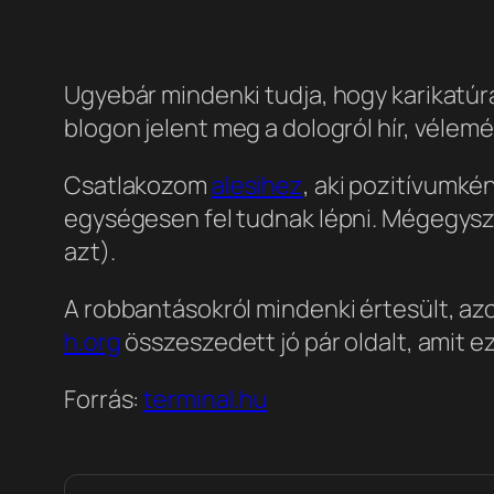
Ugyebár mindenki tudja, hogy karikatúr
blogon jelent meg a dologról hír, vélemé
Csatlakozom
alesihez
, aki pozitívumké
egységesen fel tudnak lépni. Mégegysz
azt).
A robbantásokról mindenki értesült, azon
h.org
összeszedett jó pár oldalt, amit 
Forrás:
terminal.hu