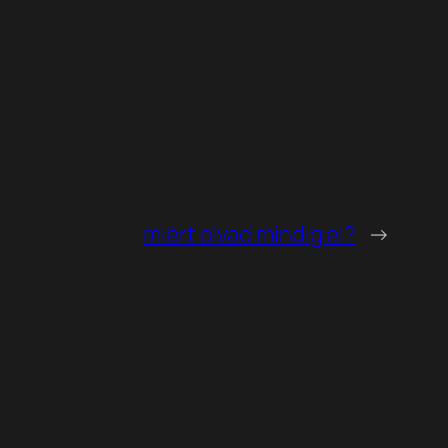
miért olvad mindig el?
→