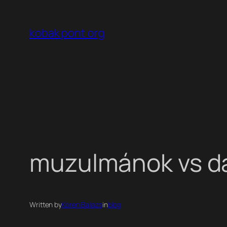
Ugrás
a
kobak pont org
tartalomhoz
muzulmánok vs dá
Written by
Koren Balazs
in
blog