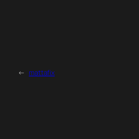
←
mattafix