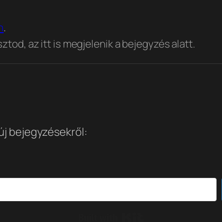
n
.
tod, az itt is megjelenik a bejegyzés alatt.
 új bejegyzésekről:
Built with Kit