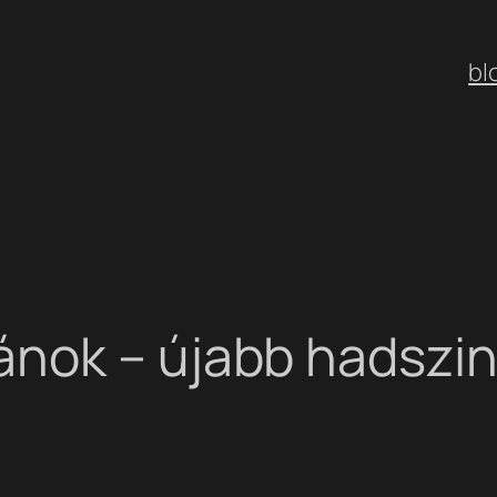
bl
nok – újabb hadszin