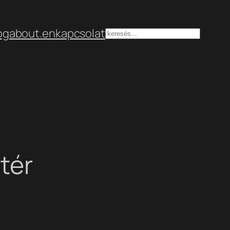
og
about.en
kapcsolat
Keresés
tér