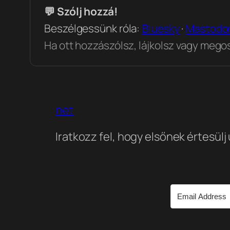
💬 Szólj hozzá!
Beszélgessünk róla:
Bluesky
·
Mastodo
Ha ott hozzászólsz, lájkolsz vagy megosz
net
Iratkozz fel, hogy elsőnek értesülj