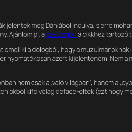
ák jelentek meg Dániából indulva, s erre moha
ny. Ajánlom pl. a
sesblogon
a cikkhez tartozó 
nt emeli ki a dologból, hogy a muzulmánoknak 
er nyomatékosan azért kijelenteném: Nem a mó
ban nem csak a „való világban”, hanem a „cyber
ezen okból kifolyólag deface-eltek (ezt hogy 