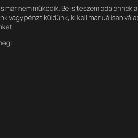
 már nem működik. Be is teszem oda ennek a 
 vagy pénzt küldünk, ki kell manuálisan válasz
nket.
meg: