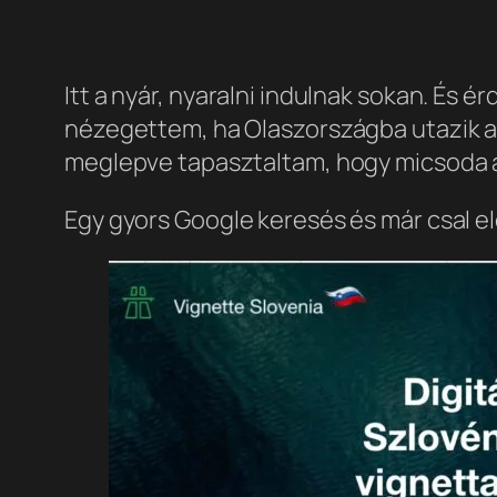
Itt a nyár, nyaralni indulnak sokan. És 
nézegettem, ha Olaszországba utazik az
meglepve tapasztaltam, hogy micsoda 
Egy gyors Google keresés és már csal elő