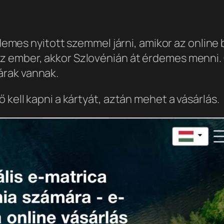
érdemes nyitott szemmel járni, amikor az onlin
 ember, akkor Szlovénián át érdemes menni. Ot
árak vannak.
 kell kapni a kártyát, aztán mehet a vásárlás.