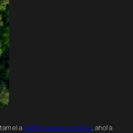
tam el a
DARS hivatalos oldalára
, ahol a