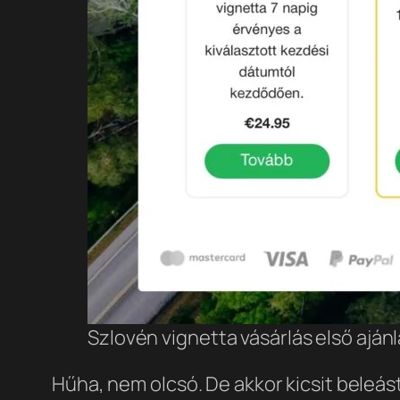
Szlovén vignetta vásárlás első ajánl
Hűha, nem olcsó. De akkor kicsit beleás