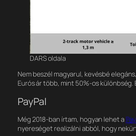
DARS oldala
Nem beszél magyarul, kevésbé elegáns, 
Eurós ár több, mint 50%-os különbség. 
PayPal
Még 2018-ban írtam, hogyan lehet a
Pay
nyereséget realizálni abból, hogy nekün