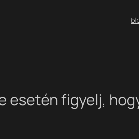
bl
 esetén figyelj, hogy