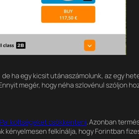
de ha egy kicsit utánaszámolunk, az egy hetes
Ennyit megér, hogy néha szlovénul szóljon hoz
Pal költségeket csökkenteni
. Azonban termés
k kényelmesen felkínálja, hogy Forintban fize