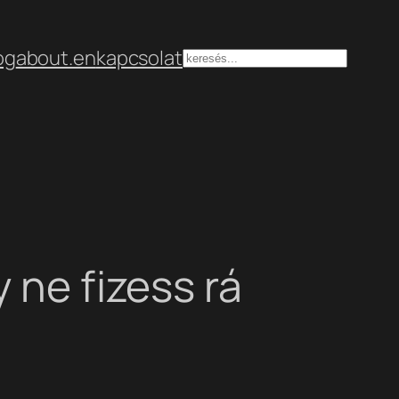
og
about.en
kapcsolat
Keresés
 ne fizess rá