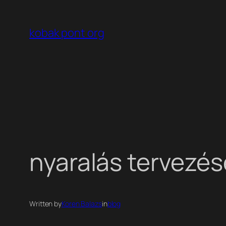
Ugrás
a
kobak pont org
tartalomhoz
nyaralás tervezése
Written by
Koren Balazs
in
blog