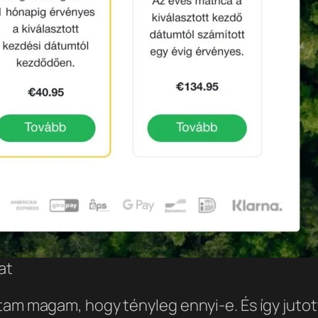
at
tam magam, hogy tényleg ennyi-e. És így jutot