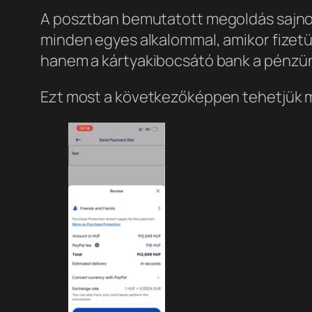
A posztban bemutatott megoldás sajnos
minden egyes alkalommal, amikor fizetünk
hanem a kártyakibocsátó bank a pénzü
Ezt most a következőképpen tehetjük 