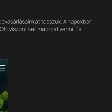
e bevásárlásainkat tesszük. A napokban
t viszont kell matricát venni. És