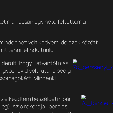
ket már lassan egy hete feltettem a
okmindenhez volt kedvem, de ezek között
it tenni, elindultunk.
iderült, hogy Hatvantól más
gyös rövid volt, utána pedig
a csomagokért. Mindenki
, s elkezdtem beszélgetni pár
eg). Az ő rekordja 1 perc és