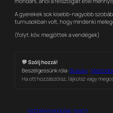
mondani, ahol a felszolgált étel mennyi
A gyerekek sok kisebb-nagyobb szobába k
turnusokban volt, hogy mindenki melege
(folyt. köv. megjöttek a vendégek)
💬 Szólj hozzá!
Beszélgessünk róla:
Bluesky
·
Mastodo
Ha ott hozzászólsz, lájkolsz vagy megosz
osztalykirandulas
teach