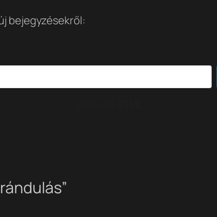
 új bejegyzésekről:
Built with Kit
irándulás”