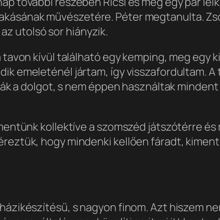
ap további részében Ricsi és még egy pár lel
akásának művészetére. Péter megtanulta. Zsó 
z utolsó sor hiányzik.
a tavon kívül található egy kemping, meg egy k
ik emeleténél jártam, így visszafordultam. A 
álták a dolgot, s nem éppen használtak minden
mentünk kollektíve a szomszéd játszótérre és m
éreztük, hogy mindenki kellően fáradt, kiment
 házikészítésű, s nagyon finom. Azt hiszem n