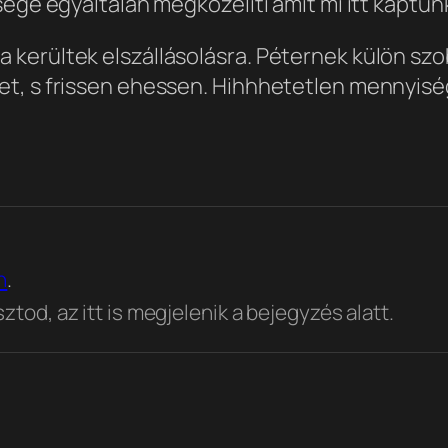
sége egyáltalán megközelíti amit mi itt kaptun
erültek elszállásolásra. Péternek külön szobáj
t, s frissen ehessen. Hihhhetetlen mennyiség 
n
.
tod, az itt is megjelenik a bejegyzés alatt.