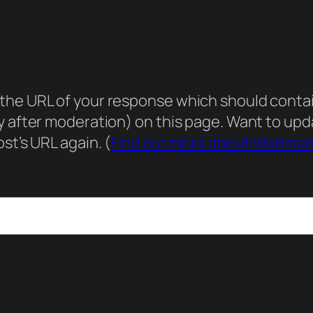
he URL of your response which should contain 
ly after moderation) on this page. Want to u
st’s URL again. (
Find out more about Webmen