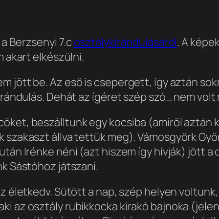
 a Berzsenyi 7.c
osztálykirándulásáról
. A képe
 akart elkészülni.
m jött be. Az eső is csepergett, így aztán s
irándulás. Dehát az ígéret szép szó… nem volt m
öket, beszálltunk egy kocsiba (amiről aztán k
k szakaszt állva tettük meg). Vámosgyörk Gyön
után Irénke néni (azt hiszem így hívják) jött 
nk Sástóhoz játszani.
az életkedv. Sütött a nap, szép helyen voltunk
i az osztály rubikkocka kirakó bajnoka (jelenl