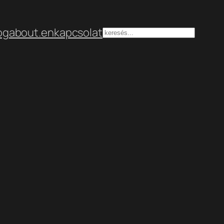
og
about.en
kapcsolat
Keresés