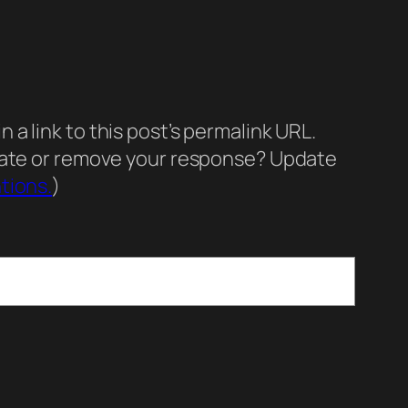
a link to this post’s permalink URL.
pdate or remove your response? Update
tions.
)