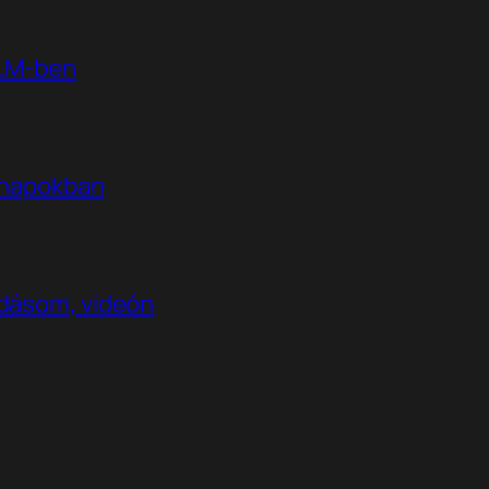
kLM-ben
t napokban
adásom, videón