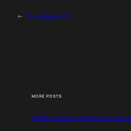
←
frissülések #2
MORE POSTS
ChatGPT Work: amikor az AI nem v