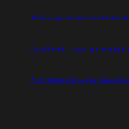
10 új infografika stílus a Noteboo
Újra AI hírek – mi történt az elmúl
AI az oktatásban — egy teljes elő