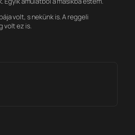
k. Egyik ámulatból a másikba estem.
a volt, s nekünk is. A reggeli
volt ez is.