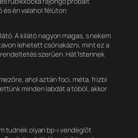
kes rubikkocka rajongó próbált
és én valahol félúton
ilátó. A kilátó nagyon magas, s nekem
tavon lehetett csónakázni, mint ez a
t rendeltetés szerűen. Hát’Istennek
ezőre, ahol aztán foci, méta, frizbi
ettünk minden labdát a tóból, akkor
em tudnék olyan bp-i vendéglőt