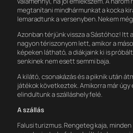
valamennyi, ha jól emlékszem. A három n
megtanítani mindhármunkat a kocka kir
lemaradtunk a versenyben. Nekem még a
Azonban térjünk vissza a Sástóhoz! Itt 
nagyon tériszonyom lett, amikor a másod
képeken látható, a diákjaink ki is prób
senkinek nem esett semmi baja.
A kilátó, csonakázás és a piknik után át
játékok következtek. Amikorra már úgy 
elindultunk a szálláshely felé.
A szállás
Falusi turizmus. Rengeteg kaja, minden