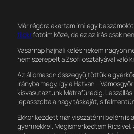
Már régóra akartam írni egy beszámolót
flickr
fotóim közé, de ez az írás csak nem
Vasárnap hajnali kelés nekem nagyon ne
nem szerepelt a Zsófi osztályával való k
Az állomáson összegyüjtöttük a gyerkőc
irányba megy, így a Hatvan – Vámosgyör
kisvasutaztunk Mátrafüredig. Leszállás 
lepasszolta a nagy táskáját, s felmentü
Ekkor kezdett már visszatérni belém is 
gyermekkel. Megismerkedtem Ricsivel, ak