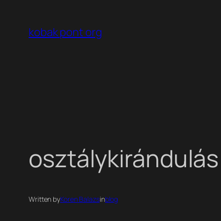
Ugrás
a
kobak pont org
tartalomhoz
osztálykirándulás
Written by
Koren Balazs
in
blog