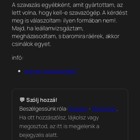
A szavazás egyébként, amit gyártottam, az
lett volna, hogy kell-e szavazógép. A kérdést
meg is válaszoltam:
ilyen formában nem!
.
Majd, ha leállamvizsgáztam,
megházasodtam, s baromira ráérek, akkor
csinálok egyet.
infó:
legyen szavazógép?
💬 Szólj hozzá!
Beszélgessünk róla:
Bluesky
·
Mastodon
.
Ha ott hozzászólsz, lájkolsz vagy
megosztod, az itt is megjelenik a
bejegyzés alatt.