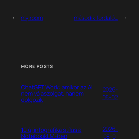
←
my room
második forduló…
→
MORE POSTS
ChatGPT Work: amikor az AI
2026-
nem válaszolgat, hanem
08-02
dolgozik
2026-
10 új infografika stílus a
NotebookLM-ben
08-01