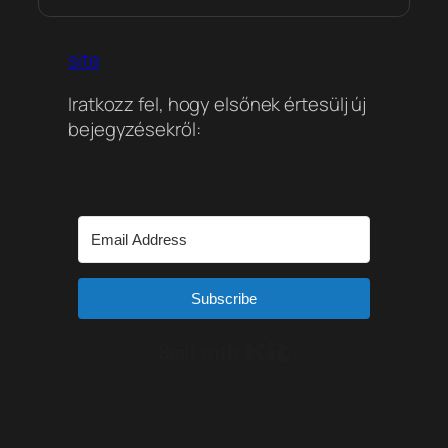
site
Iratkozz fel, hogy elsőnek értesülj új
bejegyzésekről:
Subscribe
Built with Kit