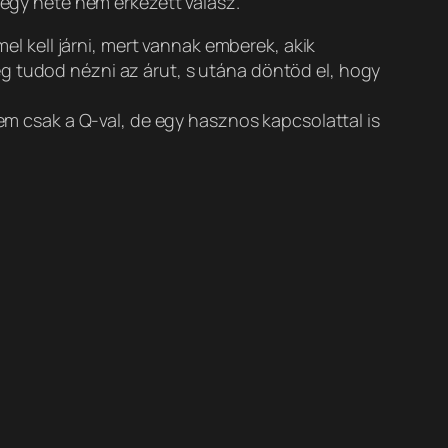
 egy hete nem érkezett válasz.
mel kell járni, mert vannak emberek, akik
g tudod nézni az árut, s utána döntöd el, hogy
nem csak a Q-val, de egy hasznos kapcsolattal is