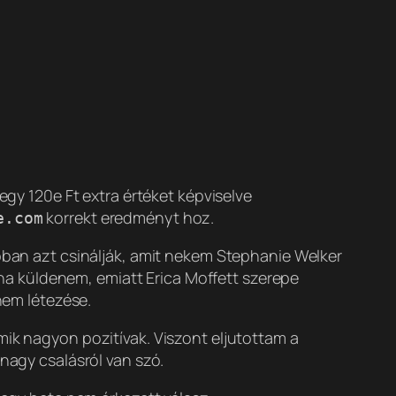
gy 120e Ft extra értéket képviselve
korrekt eredményt hoz.
e.com
lóban azt csinálják, amit nekem Stephanie Welker
olna küldenem, emiatt Erica Moffett szerepe
nem létezése.
mik nagyon pozitívak. Viszont eljutottam a
 nagy csalásról van szó.