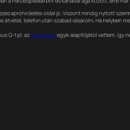
van a Parcelsplease brit és kanadai ága között, erre már
sszes apróhirdetési oldal jó. Viszont mindig nyitott szem
 átvétel, telefon után szabad vásárolni. Ha helyben me
xus Q-t pl. az
OpenFeint
egyik alapítójától vettem, így 