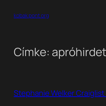
Ugrás
a
kobak pont org
tartalomhoz
Címke:
apróhirde
Stephanie Welker Craiglis