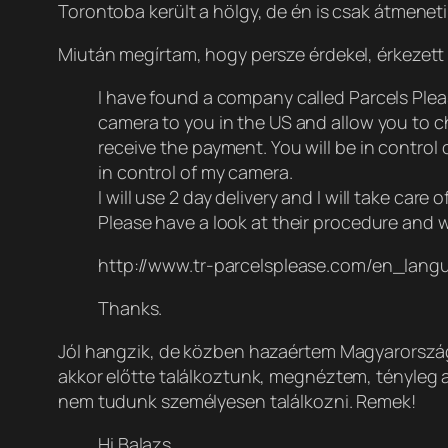
Torontoba került a hölgy, de én is csak átmenet
Miután megírtam, hogy persze érdekel, érkezett 
I have found a company called Parcels Please
camera to you in the US and allow you to c
receive the payment. You will be in control 
in control of my camera.
I will use 2 day delivery and I will take care 
Please have a look at their procedure and w
http://www.tr-parcelsplease.com/en_langua
Thanks.
Jól hangzik, de közben hazaértem Magyarországr
akkor előtte találkoztunk, megnéztem, tényleg a
nem tudunk személyesen találkozni. Remek!
Hi Balazs,