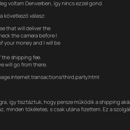
ileg voltam Denverben, így nincs ezzel gond.
a következő válasz:
 that will deliver the
heck the camera before I
of your money and I will be
of the shipping fee.
e will go from there.
ge.internet.transactions/third.party.html
a, így tisztáztuk, hogy persze működik a shipping akár
z, minden tökéletes, s csak utána fizettem. Ez a szolgá