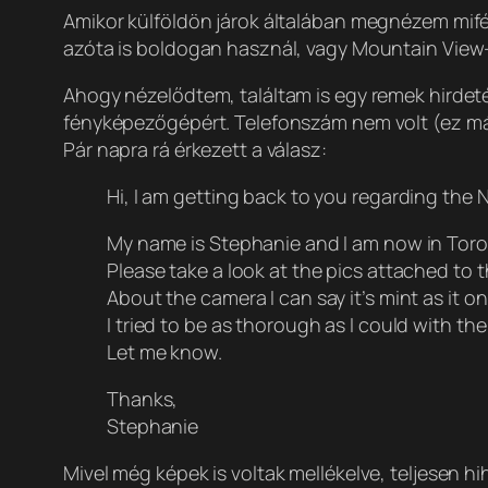
Amikor külföldön járok általában megnézem mifé
azóta is boldogan használ, vagy Mountain View
Ahogy nézelődtem, találtam is egy remek hirdeté
fényképezőgépért. Telefonszám nem volt (ez már i
Pár napra rá érkezett a válasz:
Hi, I am getting back to you regarding the 
My name is Stephanie and I am now in Toro
Please take a look at the pics attached to t
About the camera I can say it’s mint as it on
I tried to be as thorough as I could with th
Let me know.
Thanks,
Stephanie
Mivel még képek is voltak mellékelve, teljesen hi