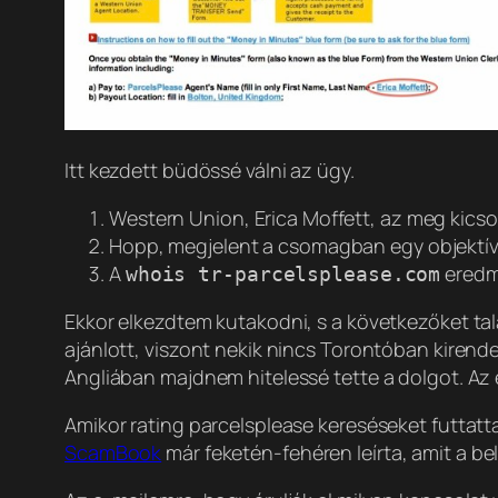
Itt kezdett büdössé válni az ügy.
Western Union, Erica Moffett, az meg kics
Hopp, megjelent a csomagban egy objektív é
A
eredm
whois tr-parcelsplease.com
Ekkor elkezdtem kutakodni, s a következőket ta
ajánlott, viszont nekik nincs Torontóban kirendel
Angliában majdnem hitelessé tette a dolgot. Az e
Amikor rating parcelsplease kereséseket futtatt
ScamBook
már feketén-fehéren leírta, amit a bel