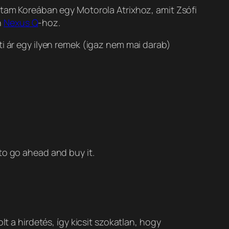
ottam Koreában egy Motorola Atrixhoz, amit Zsófi
n
Nexus Q
-hoz.
ti ár egy ilyen remek (igaz nem mai darab)
 to go ahead and buy it.
t a hirdetés, így kicsit szokatlan, hogy