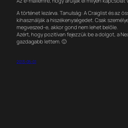
Az e-mailemre, hogy árulják el milyen kapcsolat 
A történet lezárva. Tanulság: A Craiglist és az ö
kihasználják a hiszékenységedet. Csak személyes
megveszed-e, akkor gond nem lehet belőle.
Azért, hogy pozitívan fejezzük be a dolgot, a Ne
gazdagabb lettem. 🙂
2013-05-01