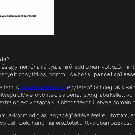
oda?
s egy memória kártya, amiről eddig nem volt szó, minte
énye bizony titkos, hmmm… A
whois parcelspleas
láltam. A
parcelsplease.com
egy létező brit cég, akik va
tségük. Mivel ők britek, s a pénzt is Angliába kellett v
xtra objektív csapta ki a biztosítékot, illetve a domain 
am, akkor mindig az „anyacég” értékeléseire jutottam, a
ső csilingelő hang már éreztetett. Itt valóban piszkosul