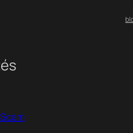
bl
tés
t Scam