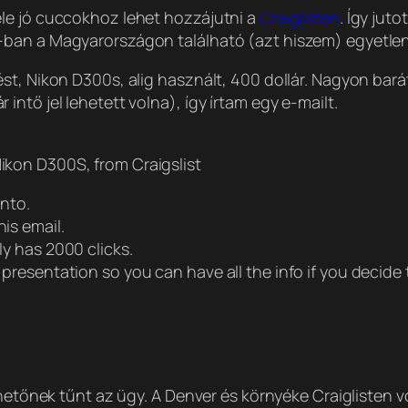
le jó cuccokhoz lehet hozzájutni a
Craiglisten
. Így jut
-ban a Magyarországon található (azt hiszem) egyetle
st, Nikon D300s, alig használt, 400 dollár. Nagyon bará
ntő jel lehetett volna), így írtam egy e-mailt.
Nikon D300S, from Craigslist
nto.
his email.
ly has 2000 clicks.
e presentation so you can have all the info if you decide
hetőnek tűnt az ügy. A Denver és környéke Craiglisten vol