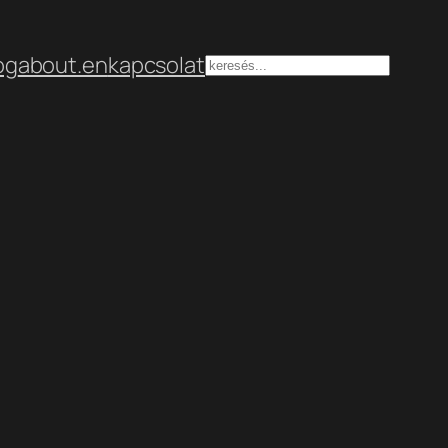
og
about.en
kapcsolat
Keresés