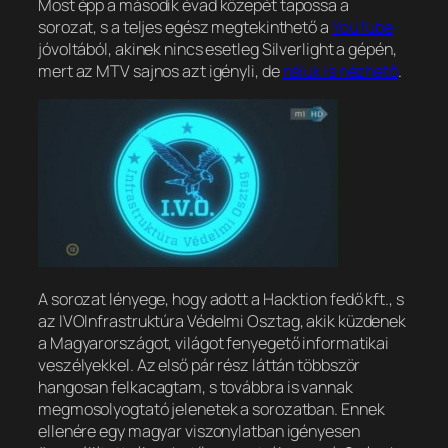
Most épp a második évad közepét tapossa a
sorozat, s a teljes egész megtekinthető a
YouTube
jóvoltából, akinek nincs esetleg Silverlight a gépén,
mert az MTV sajnos azt igényli, de
náluk is nézhető
.
A sorozat lényege, hogy adott a Hacktion fedő kft., s
az IVO
Infrastruktúra Védelmi Osztag
, akik küzdenek
a Magyarországot, világot fenyegető informatikai
veszélyekkel. Az első pár rész láttán többször
hangosan felkacagtam, s továbbra is vannak
megmosolyogtató jelenetek a sorozatban. Ennek
ellenére egy magyar viszonylatban igényesen