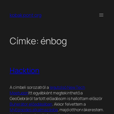
Ugrás
a
kobak pont org
tartalomhoz
Címke:
énbog
Hacktion
A címbeli sorozatról a
legutolsó New Tech
Meetupon
Itt egyébként megtekinthető a
GeoGebráról tartott előadásom is
hallottam először
Buherátor előadásában
. Akkor felvettem a
MyEpisodes alkalmazásba
, majd otthon rákerestem.