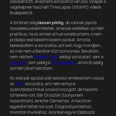
összeállított, élvezhető sorozatról van szó. Szépek a
vágóképnek használt Time Lapse (tiltshift) videók
Budapestről.
A történet elég
lassan pörög
, de vannak jópofa
összeesküvéselméletek, amelyek esetében szintén
praktikus, ha az ember el tud vonatkoztatni, s nem
próbálja realitásként kezelni azokat. Amióta
belekezdtem a sorozatba, azt kell, hogy mondjam,
ez már nem a Barátok Közt szinvonala. Bevallom,
nem néztem
Fonyódi Tibor
eddigi sorozatait, sem a
Géniuszt
, sem pedig a
Tűzvonalbant
, amikről pedig
szintén jókat hallottam.
Az első pár epizód után sokszor emlékeztem vissza
az
Alias
sorozatra, ami nem ennyire
számítástechnikai vonalon mozgott, de hasonló
története volt. Bár Oroszlán Szonja nem
hasonlítható Jennifer Garnerhez. A Hacktion
egyelőre háttér sorozat. Dolgozatjavításhoz,
monoton munkához. Azonban egyre többbször