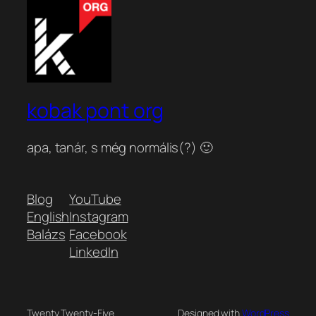
kobak pont org
apa, tanár, s még normális(?) 🙂
Blog
YouTube
English
Instagram
Balázs
Facebook
LinkedIn
Twenty Twenty-Five
Designed with
WordPress