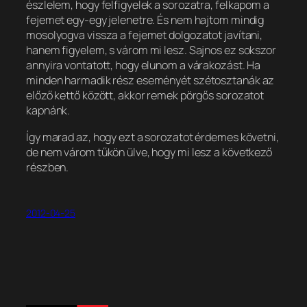
észlelem, hogy felfigyelek a sorozatra, felkapom a
fejemet egy-egy jelenetre. És nem hajtom mindig
mosolyogva vissza a fejemet dolgozatot javítani,
hanem figyelem, s várom mi lesz. Sajnos ez sokszor
annyira vontatott, hogy elunom a várakozást. Ha
minden harmadik rész eseményét szétosztanák az
előző kettő között, akkor remek pörgős sorozatot
kapnánk.
Így marad az, hogy ezt a sorozatot érdemes követni,
de nem várom tűkön ülve, hogy mi lesz a következő
részben.
2012-04-25