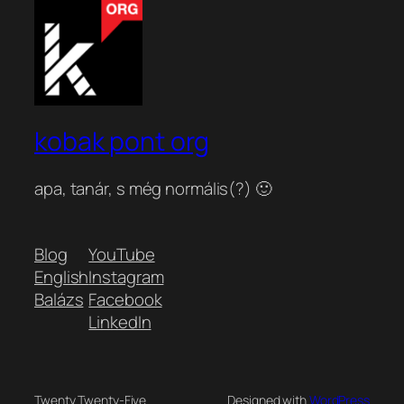
kobak pont org
apa, tanár, s még normális(?) 🙂
Blog
YouTube
English
Instagram
Balázs
Facebook
LinkedIn
Twenty Twenty-Five
Designed with
WordPress