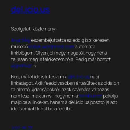
del.icio.us
Szolgálati közlemény:
Angelday
eszembejuttatta az eddig is sikeresen
működő
kobak.wordpress.com
automata
linkblogom. Olyan jól megy magától, hogy néha
teljesen meg is feldkezem róla. Pedig már hozott
ajándékot
is.
Nos, mától ide is kiteszem a
del.icio.us
napi
linkadagot. Akik feedolvasóban értesültek az oldalon
található újdonságokról, azok számára változás
nem lesz, max annyi, hogy nem a
feedburner
pakolja
majd be a linkeket, hanem a del.icio.us posztolja azt
ide, s emiatt kerül be a feedbe.
2007-05-03