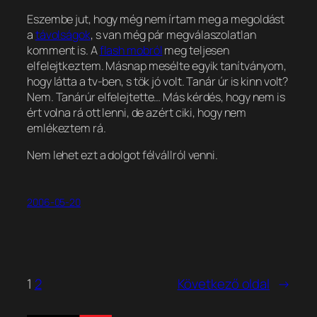
Eszembe jut, hogy még nem írtam meg a megoldást
a
távolságok
, s van még pár megválaszolatlan
komment is. A
flash mobról
meg teljesen
elfelejtkeztem. Másnap mesélte egyik tanítványom,
hogy látta a tv-ben, s tök jó volt.
Tanár úr is kinn volt?
Nem. Tanárúr elfelejtette… Más kérdés, hogy nem is
ért volna rá ott lenni, de azért ciki, hogy nem
emlékeztem rá.
Nem lehet ezt a dolgot félvállról venni.
2006-05-20
1
2
Következő oldal
→