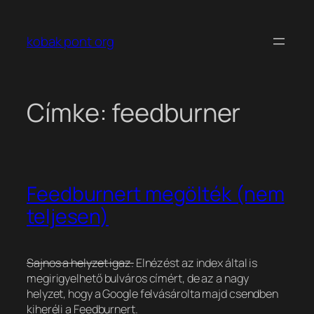
Ugrás
a
kobak pont org
tartalomhoz
Címke:
feedburner
Feedburnert megölték (nem
teljesen)
Sajnos a helyzet igaz.
Elnézést az index által is
megirigyelhető bulváros címért, de az a nagy
helyzet, hogy a Google felvásárolta majd csendben
kiheréli a Feedburnert.