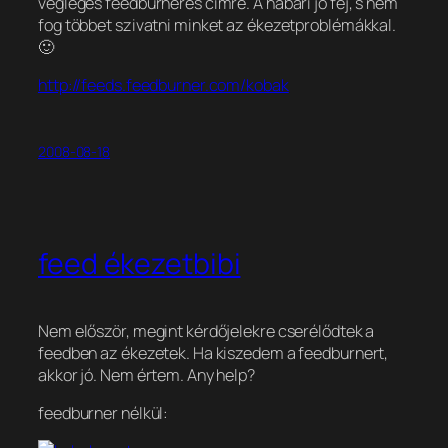
végleges feedburneres címre. A habari jó fej, s nem
fog többet szivatni minket az ékezetproblémákkal.
🙂
http://feeds.feedburner.com/kobak
2008-08-18
feed ékezetbibi
Nem először, megint kérdőjelekre cserélődtek a
feedben az ékezetek. Ha kiszedem a feedburnert,
akkor jó. Nem értem. Any help?
feedburner nélkül: