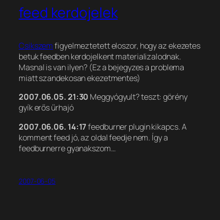
feed kerdojelek
Csikszem
figyelmeztetett eloszor, hogy az ekezetes
betuk feedben kerdojelkent materializalodnak.
Masnal is van ilyen? (Ez a bejegyzes a problema
miatt szandekosan ekezetmentes)
2007.06.05. 21:30
Meggyógyult? teszt: görény
gyík erős űrhajó
2007.06.06. 14:17
feedburner plugin kikapcs. A
komment feed jó, az oldal feedje nem. Így a
feedburnerre gyanakszom…
2007-06-05