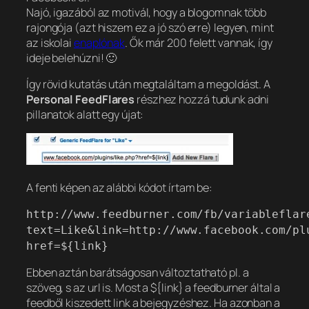
Najó, igazából az motivál, hogy a blogomnak több
rajongója (azt hiszem ez a jó szó erre) legyen, mint
az iskolai
enaplónak
. Ők már 200 felett vannak, így
ideje belehúzni! 🙂
Így rövid kutatás után megtaláltam a megoldást. A
Personal FeedFlares
részhez hozzá tudunk adni
pillanatok alatt egy újat:
A fenti képen az alábbi kódot írtam be:
http://www.feedburner.com/fb/variableflar
text=Like&link=http://www.facebook.com/pl
href=${link}
Ebben aztán barátságosan változtatható pl. a
szöveg, s az url is. Most a ${link} a feedburner által a
feedből kiszedett link a bejegyzéshez. Ha azonban a