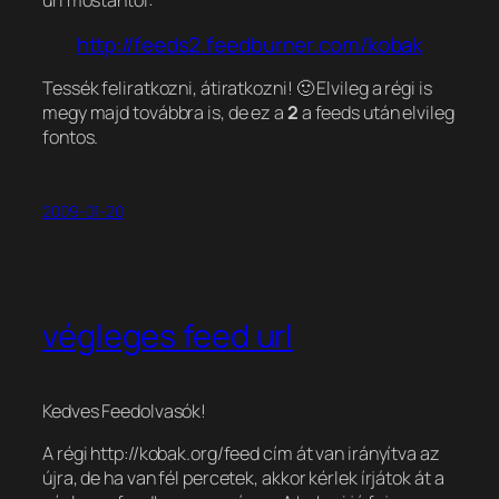
url mostantól:
http://feeds2.feedburner.com/kobak
Tessék feliratkozni, átiratkozni! 🙂 Elvileg a régi is
megy majd továbbra is, de ez a
2
a feeds után elvileg
fontos.
2009-01-20
végleges feed url
Kedves Feedolvasók!
A régi http://kobak.org/feed cím át van irányítva az
újra, de ha van fél percetek, akkor kérlek írjátok át a