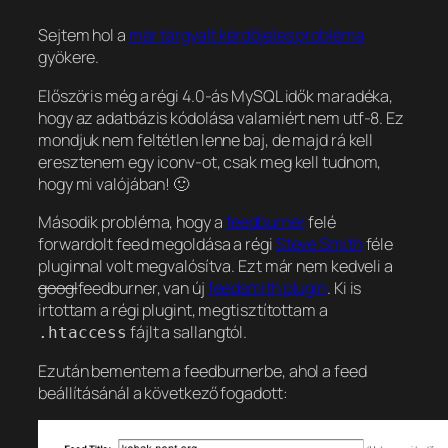
Sejtem hol a
már tárgyalt kérdőjeles probléma
gyökere.
Előszöris még a régi 4.0-ás MySQL idők maradéka,
hogy az adatbázis kódolása valamiért nem utf-8. Ez
mondjuk nem feltétlen lenne baj, de majd rá kell
eresztenem egy iconv-ot, csak meg kell tudnom,
hogy mi valójában! 🙂
Második probléma, hogy a
feedburner
felé
forwardolt feed megoldása a régi
Steve Smith
féle
pluginnal volt megvalósítva. Ezt már nem kedveli a
googl
feedburner, van új
feedsmith plugin
. Ki is
irtottam a régi plugint, megtisztítottam a
fájlt a sallangtól.
.htaccess
Ezután bementem a feedburnerbe, ahol a feed
beállításánál a következő fogadott: