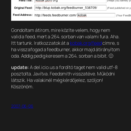
Gondoltam átírom, mire közlte velem, hogy nem
valid a feed, mert a 264. sorban van valami fura. Aha.
Itt tartunk. Iratkozzatok át a
kobak.org/feed
címre, s
ha visszafogad a feedburner, akkor majd átirányítom
oda. Addig pedig keresem a 264. sorban a bibit. 🙂
update:
A del.icio.us a fordító taget nem valid utf-8
posztolta. Javítva. Feedsmith visszatéve. Működni
látszik.
Ha valakinél még kérdőjelez, szóljon!
Köszönöm.
2007-06-06