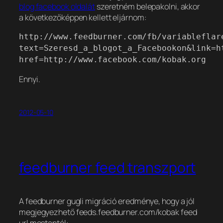
blog facebook oldalát
szeretném belepakolni, akkor
a következőképpen kellett eljárnom:
http://www.feedburner.com/fb/variableflar
text=Szeresd_a_blogot_a_Facebookon&link=h
href=http://www.facebook.com/kobak.org
Ennyi.
2012-05-10
feedburner feed transzport
A feedburner gugli migráció eredménye, hogy a jól
megjegyezhető feeds.feedburner.com/kobak feed