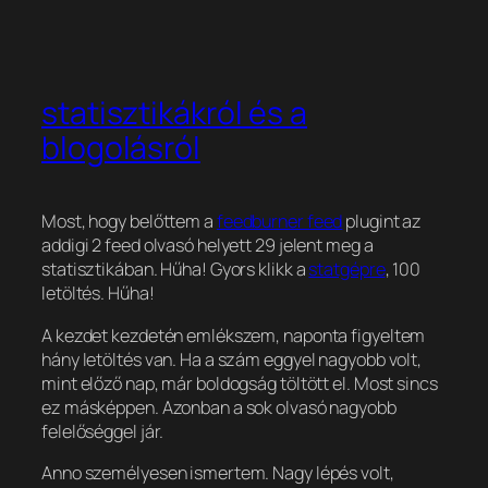
statisztikákról és a
blogolásról
Most, hogy belőttem a
feedburner feed
plugint az
addigi 2 feed olvasó helyett 29 jelent meg a
statisztikában. Hűha! Gyors klikk a
statgépre
, 100
letöltés. Hűha!
A kezdet kezdetén emlékszem, naponta figyeltem
hány letöltés van. Ha a szám eggyel nagyobb volt,
mint előző nap, már boldogság töltött el. Most sincs
ez másképpen. Azonban a sok olvasó nagyobb
felelőséggel jár.
Anno személyesen ismertem. Nagy lépés volt,