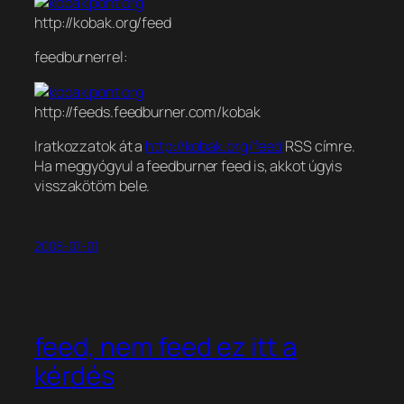
http://kobak.org/feed
feedburnerrel:
http://feeds.feedburner.com/kobak
Iratkozzatok át a
http://kobak.org/feed
RSS címre.
Ha meggyógyul a feedburner feed is, akkot úgyis
visszakötöm bele.
2008-07-01
feed, nem feed ez itt a
kérdés