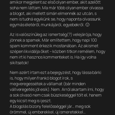
amikor megjelent az első olyan ember, akit azelőtt
soha nem láttam. Ma már több olyan ember olvassa
a blogot, aki mellett simán elmennék az utcán, s
nem is tudná egyikünk se, hogy naponta olvassunk
egymás életéről, munkájáról, egyebekről. 🙂
Az is valószínűleg az ismertség(?) velejárója, hogy
jönnek a spamek. Már említettem, hogy napi 100
spam komment érkezik mostanában. Az akismet
szépen likvidálja őket – közben titkon remélem, hogy
nem irt ki hasznos kommenteket is. Ha így volna
sikítsatok!
Nem azért írtam ezt a bejegyzést, hogy lássa bárki
is, hogy milyen frankó blogot írok, s
megveregessétek a vállamat (bár minden
vállveregetés jól esik). Nem. Arról akartam írni, hogy
a sok olvasó nem csak büszkeséggel tölt el, hanem
egy kicsit meg is ijeszt.
A blogolás bizony felelősséggel jár… meg sok
örömmel, új emberekkel, új ismeretekkel…