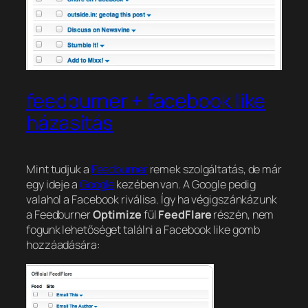
feedburner + facebook like
házasítás
Mint tudjuk a
Feedburner
remek szolgáltatás, de már
egy ideje a
Google
kezében van. A Google pedig
valahol a Facebook riválisa. Így ha végigszánkázunk
a Feedburner
Optimize
fül
FeedFlare
részén, nem
fogunk lehetőséget találni a Facebook like gomb
hozzáadására: