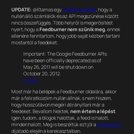
UPDATE:
@Ktamas egy
twittben jelezte
, hogy a
nullán álló számlálók és az API megszünése között
nincs összefüggés. Több helyről is megerősítést
nyert, hogy a
Feedburner nem szűnik meg
, ennek
ellenére fenntartom, hogy jobb saját kézben tartani
mostantól a feedeket.
Important: The Google Feedburner APIs
have been officially deprecated as of
May 26, 2011 will be shut down on
October 20, 2012.
Forrás
Most már ha belépek a Feedburner oldalára, akkor
már a feliratkozóim nullán állnak, s nem hiszem,
hogy hosszútávon megéri átirányítani már a
feedeket. Bevallom Nektek,
nem értem a lépést
.
Igen, tudom, a blogok halottak, a feed is halott,
minden halott. Meg is beszéltük ezt jól a
Goldenblog
díjátadó elején a kerekasztalban.