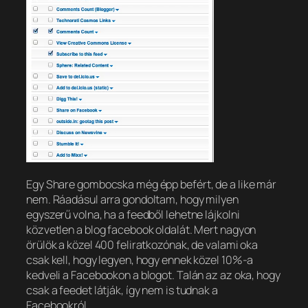
Egy Share gombocska még épp befért, de a like már
nem. Ráadásul arra gondoltam, hogy milyen
egyszerű volna, ha a feedből lehetne lájkolni
közvetlen a blog facebook oldalát. Mert nagyon
örülök a közel 400 feliratkozónak, de valami oka
csak kell, hogy legyen, hogy ennek közel 10%-a
kedveli a Facebookon a blogot. Talán az az oka, hogy
csak a feedet látják, így nem is tudnak a
Facebookról.