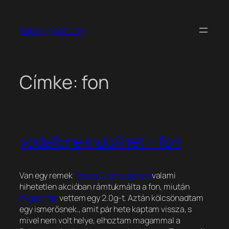
Ugrás
a
kobak pont org
tartalomhoz
Címke:
fon
vodafone mobilnet + fon
Van egy remek
fonera 2.0n routerem
valami
hihetetlen akcióban rámtukmálta a fon, miután
hugomnak
vettem egy 2.0g-t. Aztán kölcsönadtam
egy ismerősnek.
, amit pár hete kaptam vissza, s
mivel nem volt helye, elhoztam magammal a