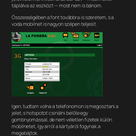
táplálva az eszközt — most nem is bánom.
Összességében a font továbbra is szeretem, s a
voda mobilnet is nagyon szépen teljesít.
Igen, tudtam volna a telefonomon is megosztani a
jelet, s hotspotot csinálni belőle egy
gombnyomással, de nem véletlen fizetek külön
mobilnetet, így arról a kártyáról fogynak a
megabájtok.