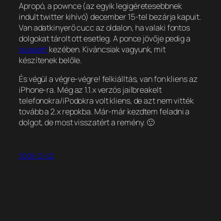
Apropó, a pownce (az egyik legigéretesebbnek
indult twitter kihívó) december 15-tel bezárja kapuit.
Van adatkinyerő cucc az oldalon, ha valaki fontos
dolgokat tárolt ott esetleg. A ponce jövője pedig a
sixapart
kezében. Kiváncsiak vagyunk, mit
készítenek belőle.
És végül a végre-végre! felkiálltás, van fon kliens az
iPhone-ra. Még az 1.1.x verzós jailbreakelt
telefonokra/iPodokra volt kliens, de azt nem vitték
tovább a 2.x repokba. Már-már kezdtem feladni a
dolgot, de most visszatért a remény. 🙂
2008-12-02