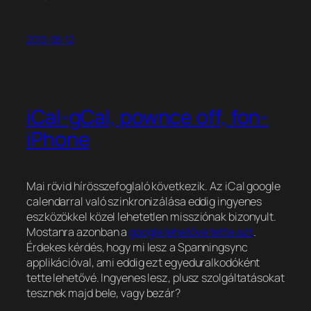
2010-08-12
iCal-gCal, pownce off, fon-
iPhone
Mai rövid hírösszefoglaló következik. Az iCal google
calendarral való szinkronizálása eddig ingyenes
eszközökkel közel lehetetlen missziónak bizonyult.
Mostanra azonban a
google lehetővé tette azt
.
Érdekes kérdés, hogy mi lesz a Spanningsync
applikációval, ami eddig ezt egyeduralkodóként
tette lehetővé. Ingyenes lesz, plusz szolgáltatásokat
tesznek majd bele, vagy bezár?