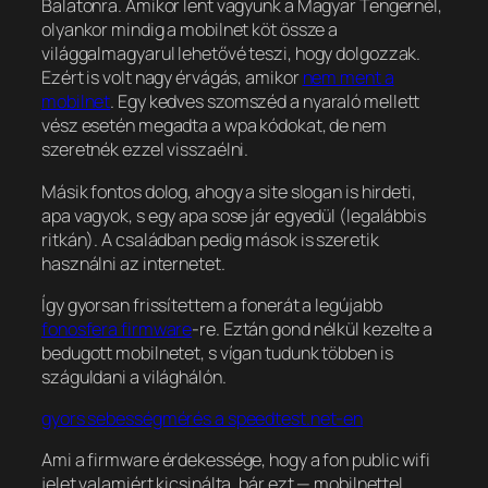
Balatonra. Amikor lent vagyunk a Magyar Tengernél,
olyankor mindig a mobilnet köt össze a
világgal
magyarul lehetővé teszi, hogy dolgozzak
.
Ezért is volt nagy érvágás, amikor
nem ment a
mobilnet
. Egy kedves szomszéd a nyaraló mellett
vész esetén megadta a wpa kódokat, de nem
szeretnék ezzel visszaélni.
Másik fontos dolog, ahogy a site slogan is hirdeti,
apa vagyok, s egy apa sose jár egyedül (legalábbis
ritkán). A családban pedig mások is szeretik
használni az internetet.
Így gyorsan frissítettem a fonerát a legújabb
fonosfera firmware
-re. Eztán gond nélkül kezelte a
bedugott mobilnetet, s vígan tudunk többen is
száguldani a világhálón.
gyors sebességmérés a speedtest.net-en
Ami a firmware érdekessége, hogy a fon public wifi
jelet valamiért kicsinálta, bár ezt — mobilnettel