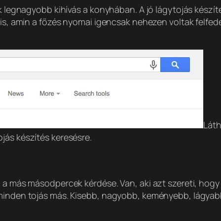
yik legnagyobb kihívás a konyhában. A jó lágytojás kész
is, amin a főzés nyomai igencsak nehezen voltak felfedezh
Láth
jás készítés keresésre.
 a más másodpercek kérdése. Van, aki azt szereti, hogy 
 minden tojás más. Kisebb, nagyobb, keményebb, lágyab