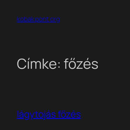
Ugrás
a
kobak pont org
tartalomhoz
Címke:
főzés
lágytojás főzés