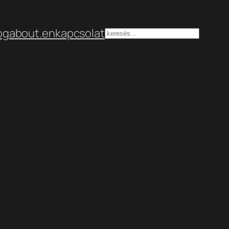
og
about.en
kapcsolat
Keresés