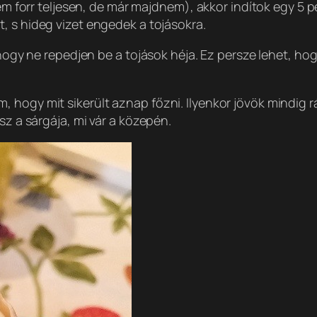
 forr teljesen, de már majdnem), akkor indítok egy 5 p
et, s hideg vizet engedek a tojásokra.
 hogy ne repedjen be a tojások héja. Ez persze lehet, ho
hogy mit sikerült aznap főzni. Ilyenkor jövök mindig rá
sz a sárgája, mi vár a közepén.