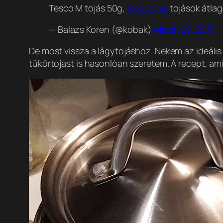
Tesco M tojás 50g,
@youtyuk
tojások átla
— Balazs Koren (@kobak)
March 29, 2015
De most vissza a lágytojáshoz. Nekem az ideális
tükörtojást is hasonlóan szeretem. A recept, am