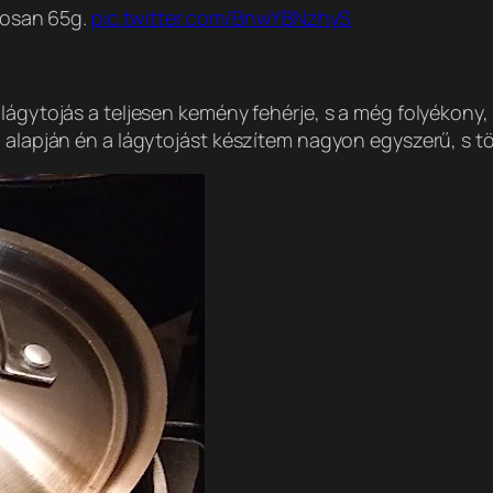
gosan 65g.
pic.twitter.com/BnwYBNzhyS
 lágytojás a teljesen kemény fehérje, s a még folyékony
i alapján én a lágytojást készítem nagyon egyszerű, s 