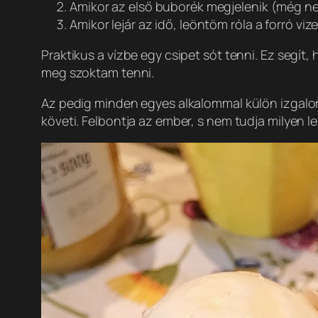
Amikor az első buborék megjelenik (még nem
Amikor lejár az idő, leöntöm róla a forró viz
Praktikus a vízbe egy csipet sót tenni. Ez segít,
meg szoktam tenni.
Az pedig minden egyes alkalommal külön izgalom, 
követi. Felbontja az ember, s nem tudja milyen le