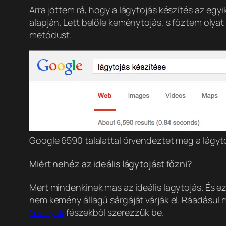
Arra jöttem rá, hogy a lágytojás készítés az eg
alapján. Lett belőle keménytojás, s főztem olyat 
metódust.
Google 6590 találattal örvendeztet meg a lágyto
Miért nehéz az ideális lágytojást főzni?
Mert mindenkinek más az ideális lágytojás. És ez
nem kemény állagú sárgáját várják el. Ráadásul
YouTyúk
fészekből szerezzük be.