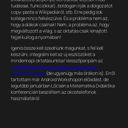
tudással, funkciókkal), boldogan írják a dolgozatot
copy-paste a Wikipediáról, stb. Erre pedig sok
kolléga nincs felkészülve. És a probléma nem az,
hogy a diákok csalnak! Nem, a probléma az, hogy
megváltozott a világ, s az oktatás csak lehajtott
fejjel kullog a nyomában!
Igenis össze kell szednünk magunkat, s fel kell
készülni, integrálni kell az új eszközöket a
mindennapi oktatásunkba! Vesszőparipám az
Internet és a modern eszközök használata
matematikaórán
(de ugyanúgy más órákon is). Erről
tartottam már Android Workshopon előadást, de
legutóbb januárban Lőcsén a Matematika Didaktika
konferencián beszéltem az okostelefonok
használatáról: