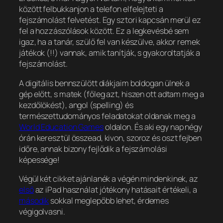
között felbukkanjon a telefon elfelejteti a
fejszámolást felvetést. Egy sztori kapcsán merül ez
fel a hozzászólások között. Ez a legkevésbé sem
igaz, ha a tanár, szülő fel van készülve, akkor remek
játékok (!!) vannak, amik tanítják, s gyakoroltatják a
fejszámolást.
A digitális bennszülött diákjaim boldogan ülnek a
gép előtt, s matek (főleg azt, hiszen ott adtam meg a
kezdőlökést), angol (spelling) és
természettudományos feladatokat oldanak meg a
World Education Games
oldalon. És aki egy nap négy
órán keresztül összead, kivon, szoroz és oszt fejben
időre, annak bizony fejlődik a fejszámolási
képessége!
Végül két cikket ajánlanék a végén mindenkinek, az
első
az iPad használat jótékony hatásait értékeli, a
második
sokkal meglepőbb lehet, érdemes
végigolvasni.