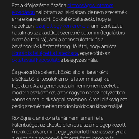
Ezt a kifejezést először a
biztonságos Internet
előadáson
hallottam az iskolában, de nem szeretnék
arra elkanyarodni. Sokkal érdekesebb, hogy a
napokban
lezajlott egy konferencia
, ami pont azt a
hatalmas szakadékot szeretné betömni (legalábbis
hidat építeni rá), ami a bennszülöttek és a
bevándorlók között tátong. Jó látni, hogy amióta
Konrád is fellépett a katedrára
, egyre több az
oktatással kapcsolato
s bejegyzés nála.
És gyakorló apaként, középiskolai tanárként
elsőkézből értesülök erről, s látom mi zajlik a
fejekben. Az a generáció, aki nem ismeri ezeket a
modern eszközöket, azok nagyon nehéz helyzetben
vannak a mai diáksággal szemben. A mai diákság ezt
pedig szemérmetlen módon boldogan kihasználja!
Röhögnek, amikor a tanár nem ismeri fel a
különbséget az okostelefon és a számológép között
(nekik ez olyan, mint egy gyakorlott háziasszonynak
a kukta és a serpenyő, két eszköz teljesen más