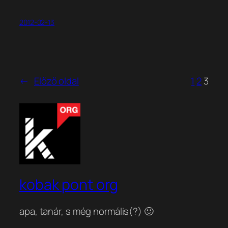
2012-02-13
←
Előző oldal
1
2
3
kobak pont org
apa, tanár, s még normális(?) 🙂