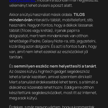
véleményt lehet olvasni a poszt alatt.
Akkor a kütyü használat másik oldala.
TILOS
minden órán
interaktív táblát, mobiltelefont, stb.
használni. Nagyon fontos, hogy a diákok lássanak
táblát (filces vagy krétás), írjanak papírra
dolgozatot, mert nem mindenkinek van otthon
lehetősége iPadre, Galaxy Note-ra, stb. jegyzetelni,
kizárólag azon dolgozni. És azt is fontos tudni, hogy
van, amit nem lehet ezekkel az eszközökkel jól
tanítani.
És
semmilyen eszköz nem helyettesíti a tanárt
.
Az összes kütyü, hightech gadget segédeszköz
lehet a tanár kezében, amivel szerintem élni kell!
Mert a tanulást érdekesebbé lehet tenni, s a témát a
diákokhoz közelebb lehet hozni. Eddig erre otthon
készítettünk segédeszközöket, most itt az Internet,
meg a sok kütyü.
Érdekes, s már nagyon vártam, hogy a kommentek