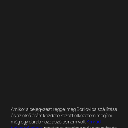
Amikor a bejegyzést reggel még Bori oviba szállítása
és az első órám kezdete között elkezdtem megírni
még egy darab hozzászólás nem volt
Konrád
bejegyzéséhez
, mostanra azonban már negyedszáz