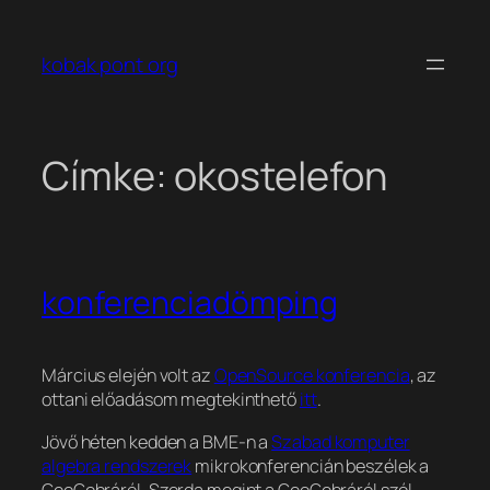
Ugrás
a
kobak pont org
tartalomhoz
Címke:
okostelefon
konferenciadömping
Március elején volt az
OpenSource konferencia
, az
ottani előadásom megtekinthető
itt
.
Jövő héten kedden a BME-n a
Szabad komputer
algebra rendszerek
mikrokonferencián beszélek a
GeoGebráról. Szerda megint a GeoGebráról szól.