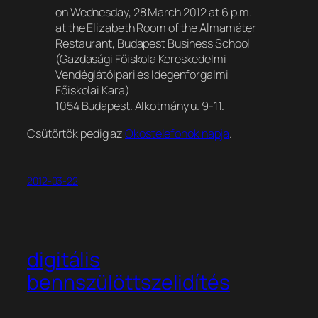
on Wednesday, 28 March 2012 at 6 p.m.
at the Elizabeth Room of the Almamáter
Restaurant, Budapest Business School
(Gazdasági Főiskola Kereskedelmi
Vendéglátóipari és Idegenforgalmi
Főiskolai Kara)
1054 Budapest. Alkotmány u. 9-11.
Csütörtök pedig az
Okostelefonok napja
.
2012-03-22
digitális
bennszülöttszelidítés