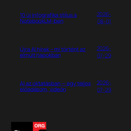
2026-
10 új infografika stílus a
NotebookLM-ben
08-01
2026-
Újra AI hírek – mi történt az
elmúlt napokban
07-29
2026-
AI az oktatásban — egy teljes
előadásom, videón
07-29