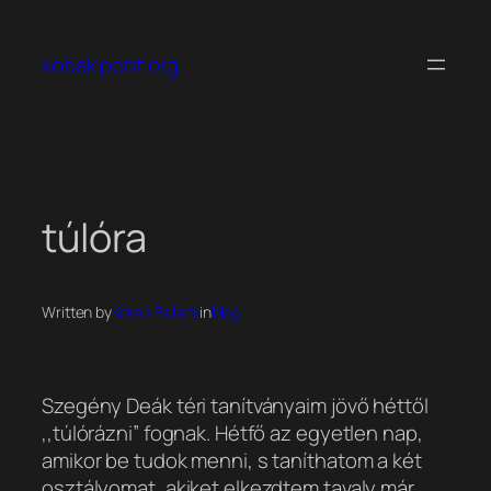
Ugrás
a
kobak pont org
tartalomhoz
túlóra
Written by
Koren Balazs
in
blog
Szegény Deák téri tanítványaim jövő héttől
,,túlórázni” fognak. Hétfő az egyetlen nap,
amikor be tudok menni, s taníthatom a két
osztályomat, akiket elkezdtem tavaly már