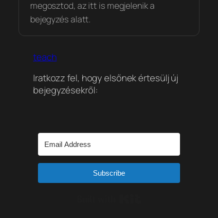
megosztod, az itt is megjelenik a
bejegyzés alatt.
teach
Iratkozz fel, hogy elsőnek értesülj új
bejegyzésekről:
Subscribe
Built with Kit