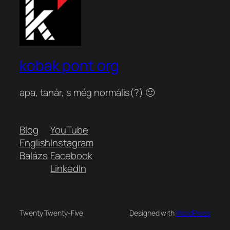
kobak pont org
apa, tanár, s még normális(?) 🙂
Blog
YouTube
English
Instagram
Balázs
Facebook
LinkedIn
Twenty Twenty-Five
Designed with
WordPress