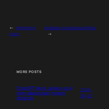
←
bittorrent
érdekes összehasonlítás
rulez
→
MORE POSTS
ChatGPT Work: amikor az AI
2026-
nem válaszolgat, hanem
08-02
dolgozik