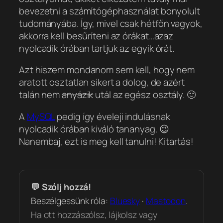
bevezetni a számítógéphasználat bonyolult
tudományába. Így, mivel csak hétfőn vagyok,
akkorra kell besűríteni az órákat…azaz
nyolcadik órában tartjuk az egyik órát.
Azt hiszem mondanom sem kell, hogy nem
aratott osztatlan sikert a dolog, de azért
talán nem
anyázik
utál az egész osztály. 🙂
A
MySQL
pedig így éveleji indulásnak
nyolcadik órában kiváló tananyag. 😉
Nanembaj, ezt is meg kell tanulni! Kitartás!
💬 Szólj hozzá!
Beszélgessünk róla:
Bluesky
·
Mastodon
.
Ha ott hozzászólsz, lájkolsz vagy