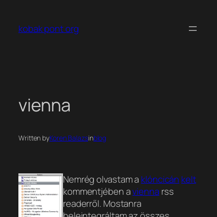
Ugrás
a
kobak pont org
tartalomhoz
vienna
Written by
Koren Balazs
in
blog
Nemrég olvastam a
klóncicán
kelt
kommentjében a
vienna
rss
readerről. Mostanra
beleintegráltam az összes