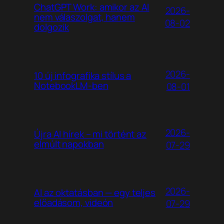
ChatGPT Work: amikor az AI
2026-
nem válaszolgat, hanem
08-02
dolgozik
2026-
10 új infografika stílus a
NotebookLM-ben
08-01
2026-
Újra AI hírek – mi történt az
elmúlt napokban
07-29
2026-
AI az oktatásban — egy teljes
előadásom, videón
07-29