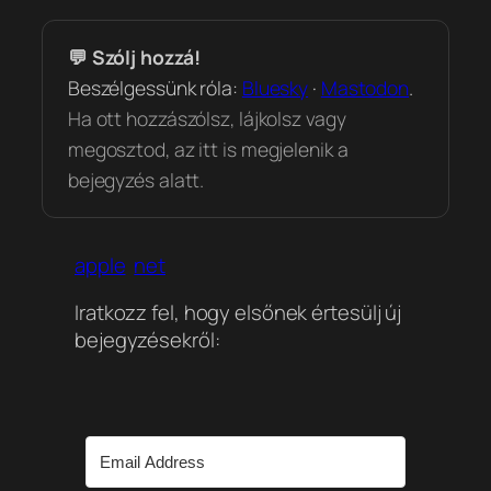
💬 Szólj hozzá!
Beszélgessünk róla:
Bluesky
·
Mastodon
.
Ha ott hozzászólsz, lájkolsz vagy
megosztod, az itt is megjelenik a
bejegyzés alatt.
apple
net
Iratkozz fel, hogy elsőnek értesülj új
bejegyzésekről: