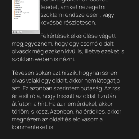
feedet, amiket nézegetni
szoktam rendszeresen, vagy
kevésbé részletesen.
Félrértések elkerülése végett
megjegyezném, hogy egy csomó oldalt
olvasok még ezeken kívül is, illetve ezeket is
szoktam weben is nézni.
Tévesen sokan azt hiszik, hogyha rss-en
olvas valaki egy oldalt, akkor nem látogatja
azt. Ez azonban szerintem butaság. Az rss
értesít róla, hogy frissült az oldal. Ezután
átfutom a hírt. Ha az nem érdekel, akkor
törlöm, s kész. Azonban, ha érdekes, akkor
megnézem az oldalt és elolvasom a
kommenteket is.