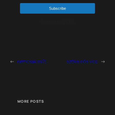
Subscribe
Built with Kit
←
nemcsak mi?!
szőke nős vicc
→
MORE POSTS