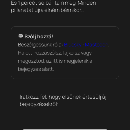
És 1 percét se bántam meg. Minden
pillanatát újra élném bármikor…
💬 Szólj hozzá!
Beszélgessünk róla:
Bluesky
·
Mastodon
.
Ha ott hozzászólsz, lájkolsz vagy
megosztod, az itt is megjelenik a
bejegyzés alatt.
Iratkozz fel, hogy elsőnek értesülj új
bejegyzésekről: