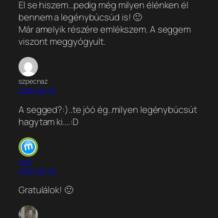
El se hiszem…pedig még milyen élénken él
bennem a legénybúcsúd is! 🙂
Már amelyik részére emlékszem. A seggem
viszont meggyógyult.
szpecnaz
2006-06-25
A segged?:)..te jóó ég..milyen legénybúcsút
hagytam ki….:D
mefi
2006-06-25
Gratulálok! 🙂