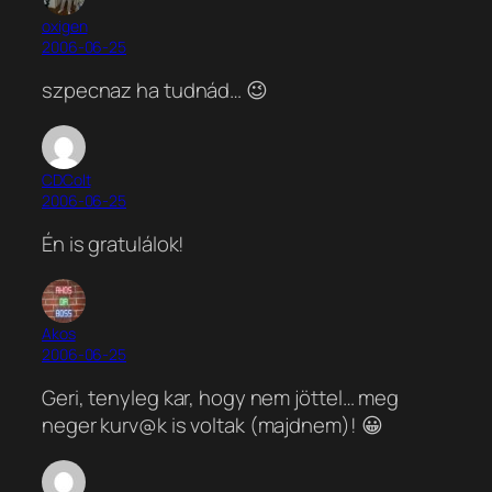
oxigen
2006-06-25
szpecnaz ha tudnád… 😉
CDColt
2006-06-25
Én is gratulálok!
Akos
2006-06-25
Geri, tenyleg kar, hogy nem jöttel… meg
neger kurv@k is voltak (majdnem)! 😀