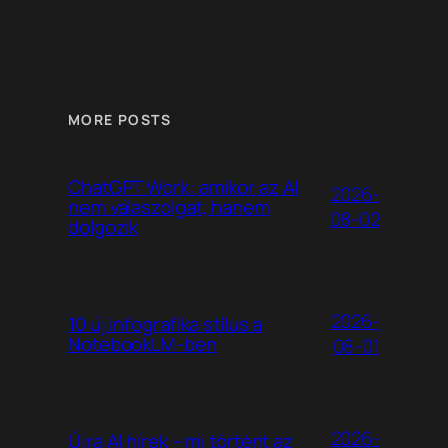
MORE POSTS
ChatGPT Work: amikor az AI
2026-
nem válaszolgat, hanem
08-02
dolgozik
2026-
10 új infografika stílus a
NotebookLM-ben
08-01
2026-
Újra AI hírek – mi történt az