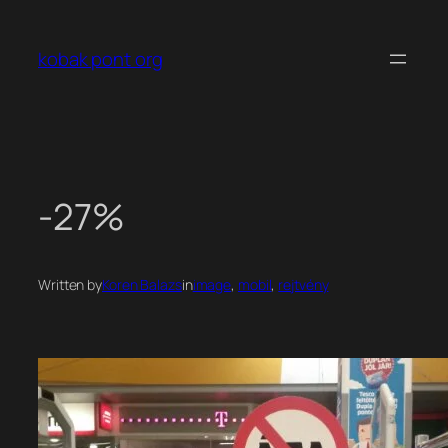
Ugrás
a
kobak pont org
tartalomhoz
-27%
Written by
Koren Balazs
in
image
, 
mobil
, 
rejtvény