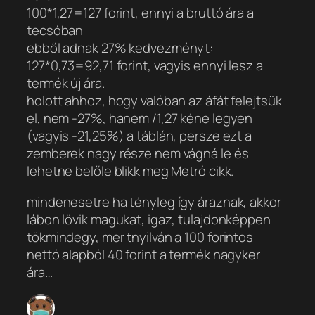
100*1,27=127 forint, ennyi a bruttó ára a
tecsóban
ebből adnak 27% kedvezményt:
127*0,73=92,71 forint, vagyis ennyi lesz a
termék új ára.
holott ahhoz, hogy valóban az áfát felejtsük
el, nem -27%, hanem /1,27 kéne legyen
(vagyis -21,25%) a táblán, persze ezt a
zemberek nagy része nem vágná le és
lehetne belőle blikk meg Metró cikk.
mindenesetre ha tényleg így áraznak, akkor
lábon lövik magukat, igaz, tulajdonképpen
tökmindegy, mer tnyilván a 100 forintos
nettó alapból 40 forint a termék nagyker
ára…