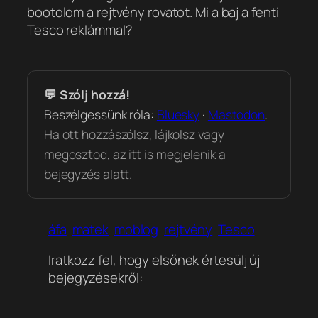
bootolom a rejtvény rovatot. Mi a baj a fenti
Tesco reklámmal?
💬 Szólj hozzá!
Beszélgessünk róla:
Bluesky
·
Mastodon
.
Ha ott hozzászólsz, lájkolsz vagy
megosztod, az itt is megjelenik a
bejegyzés alatt.
áfa
matek
moblog
rejtvény
Tesco
Iratkozz fel, hogy elsőnek értesülj új
bejegyzésekről: