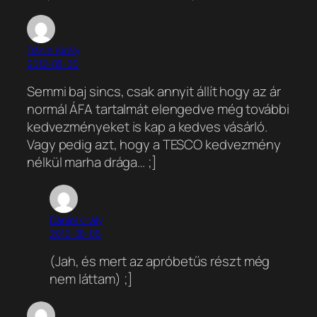
Dániel Király
2012-08-06
Semmi baj sincs, csak annyit állít hogy az ár
normál ÁFA tartalmát elengedve még további
kedvezményeket is kap a kedves vásárló.
Vagy pedig azt, hogy a TESCO kedvezmény
nélkül marha drága… ;]
Dániel Király
2012-08-06
(Jah, és mert az apróbetűs részt még
nem láttam) ;]