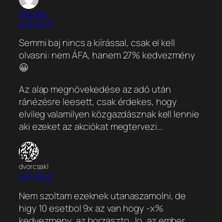
Matrixfan
2012-08-07
Semmi baj nincs a kiírással, csak el kell
olvasni: nem ÁFA, hanem 27% kedvezmény
😀
Az alap megnövekedése az adó után
ránézésre leesett, csak érdekes, hogy
elvileg valamilyen közgazdásznak kell lennie
aki ezeket az akciókat megtervezi…
dvorcsakl
2012-08-07
Nem szoltam ezeknek utanaszamolni, de
higy 10 esetbol 9x az van hogy -x%
kedvezmeny, az borzaszto. Jo, az ember