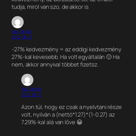
tudja, mirol van szo, de akkor is
Vas Tamás
2012-08-17
-27% kedvezmény = az eddigi kedvezmény
27%-kal kevesebb. Ha volt egyáltalán 🙂 Ha
nem, akkor annyival többet fizetsz.
Vas Tamás
2012-08-17
Azon túl, hogy ez csak a nyelvtani része
volt, nyilván a (nettó*1.27)*(1-0.27) az
7.29%-kal alá van lőve 😀