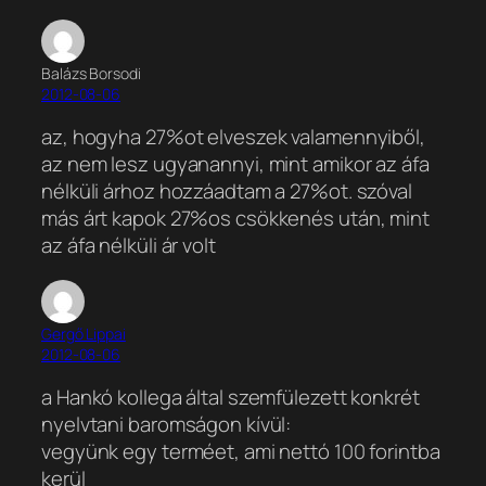
Balázs Borsodi
2012-08-06
az, hogyha 27%ot elveszek valamennyiből,
az nem lesz ugyanannyi, mint amikor az áfa
nélküli árhoz hozzáadtam a 27%ot. szóval
más árt kapok 27%os csökkenés után, mint
az áfa nélküli ár volt
Gergő Lippai
2012-08-06
a Hankó kollega által szemfülezett konkrét
nyelvtani baromságon kívül:
vegyünk egy terméet, ami nettó 100 forintba
kerül