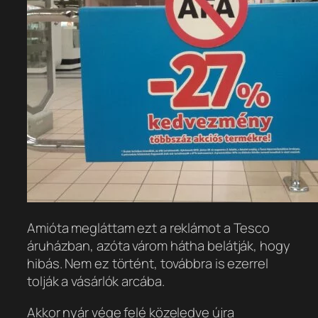
Amióta megláttam ezt a reklámot a Tesco
áruházban, azóta várom hátha belátják, hogy
hibás. Nem ez történt, továbbra is ezerrel
tolják a vásárlók arcába.
Akkor nyár vége felé közeledve újra