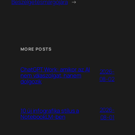
Beszélgetés
margójára
→
MORE POSTS
ChatGPT Work: amikor az AI
2026-
nem válaszolgat, hanem
08-02
dolgozik
2026-
10 új infografika stílus a
NotebookLM-ben
08-01