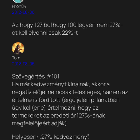
Hron84
2012-08-06
Az hogy 127 bol hogy 100 legyen nem 27%-
ot kell elvenni csak 22%-t
Tom
2012-08-06
Szövegértés #101
Ha már kedvezményt kínálnak, akkor a
negatív előjel nemcsak felesleges, hanem az
értelme is fordított (ergó jelen pillanatban
úgy kell(ene) értelmezni, hogy az
termékeket az eredeti ár 127%-ának
megfelelőjéért adják).
Helyesen: „27% kedvezmény”.