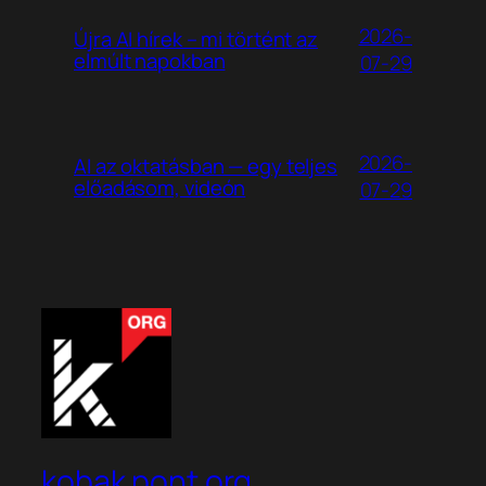
2026-
Újra AI hírek – mi történt az
elmúlt napokban
07-29
2026-
AI az oktatásban — egy teljes
előadásom, videón
07-29
kobak pont org