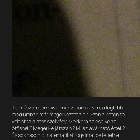
Természetesen mivel már vasárnap van, a legtöbb
médiumban már megérkezett a hír. Ezen a héten se
volt öt találatos szelvény. Mekkora az esélye az
ötösnek? Megéri-e játszani? Mi az a várható érték?
És sok hasonló matematikai fogalmat be lehetne