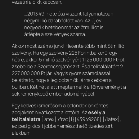
vezetni a cikk kapcsán.
…2013 49. hete óta viszont folyamatosan
négymillió darab fölött van. Az új év
negyedik hetében már az ötmilliót is
átlépte a szelvények száma.
Akkor most számoljunk! Hetente több, mint ötmillió
szelvény. Ha egy szelvény 225 Forintba kerül egy
hétre, akkor 5 millió szelvényért 1 125 000 000 Ft-ot
zsebel be a Szerencsejáték zrt. És a telitalálatért 2
227 000 000 Ft jár. Vagyis gyors számolással
belátható, hogy a legjobban ők járnak ebben a
buliban. Két hét alatt megtermelik a főnyereményt a
sok reménykedő ember adományából.
Egy kedves ismerősöm a bolondok önkéntes
adójaként hivatkozott a lottóra. Az
esély a
telitalálatra
[latex] \frac{1}{43949268} [/latex],
ez pedig kicsit jobban emészthető tizedestört
alakban: