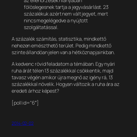
az ellenőrzések hiányában
fölöslegesnek tartja a jegyvásárlást. 23
százalékuk azért nem vált jegyet, mert
nincs megelégedve a nyújtott
szolgáltatással.
A százalék számítás, statisztika, mindkettő
nehezen emészthető terület. Pedig mindkettő
szinte állandóan jelen van a hétköznapjainkban.
A kedvenc rövid feladatom a témában. Egy nyári
ruha árát télen 13 százalékkal csökkentik, majd
tavasz végén amikor újra megnő az igény rá, 13
százalékkal növelik. Hogyan változik a ruha ára az
eredeti árhoz képest?
[poll id=”6″]
2014-02-02