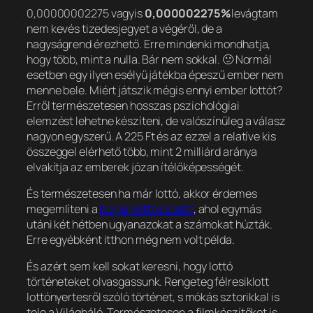
0,00000002275 vagyis
0,000002275%
levágtam
nem kevés tizedesjegyet a végéről, de a
nagyságrend érezhető
. Erre mindenki mondhatja,
hogy több, mint a nulla. Bár nem sokkal. 🙂 Normál
esetben egy ilyen esélyű játékba épeszű ember nem
menne bele. Miért játszik mégis ennyi ember lottót?
Erről természetesen hosszas pszichológiai
elemzést lehetne készíteni, de valószínűleg a válasz
nagyon egyszerű. A 225 Ft és az ezzel a relatíve kis
összeggel elérhető több, mint 2 milliárd aránya
elvakítja az emberek józan ítélőképességét.
És természetesen ha már lottó, akkor érdemes
megemlíteni a
bolgár lottó csodát
, ahol egymás
utáni két hétben ugyanazokat a számokat húzták.
Erre egyébként itthon még nem volt példa.
És azért sem kell sokat keresni, hogy lottó
történeteket olvasgassunk. Rengeteg félresiklott
lottónyertesről szóló történet, s mókás sztorikkal is
tele a Világháló. Természetesen a filmkészítőket is