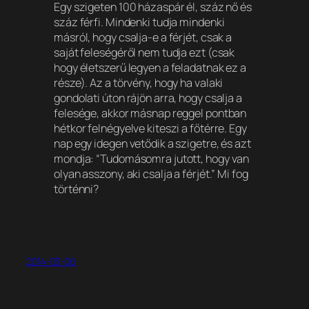
Egy szigeten 100 házaspár él, száz nő és
száz férfi. Mindenki tudja mindenki
másról, hogy csalja-e a férjét, csak a
saját feleségéről nem tudja ezt (csak
hogy életszerű legyen a feladatnak ez a
része). Az a törvény, hogy ha valaki
gondolati úton rájön arra, hogy csalja a
felesége, akkor másnap reggel pontban
hétkor felnégyelve kiteszi a főtérre. Egy
nap egy idegen vetődik a szigetre, és azt
mondja: “Tudomásomra jutott, hogy van
olyan asszony, aki csalja a férjét.” Mi fog
történni?
2014-03-06