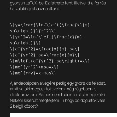
gyorsan LaTeX-be. Ez látható fent, illetve itt a forrás,
ha valaki újrahasznosítaná.
\[y=\frac{\ln{\left(\frac{x}{m}-
sa\right)}}{r^2}\]
\[yr^2=\ln{\left(\frac{x}{m}-
sa\right)}\]
\[e^{yr^2}=\frac{x}{m}-sa\]
\[e^{yr^2}+sa=\frac{x}{m}\]
\[m\left(e^{yr^2}+sa\right)=x\]
\[me^{yr^2}+msa=x\]
\[me^{rry}=x-mas\]
Ajándékképpen a végére pedig egy gyors kis feladat,
amit valaki megosztott velem még régebben, s
elraktároztam. Sajnos nem tudok forrást megjelölni.
Nekem sikerült megfejteni, Ti hogy boldogultok vele
2 bejgli között?