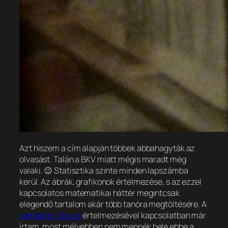
Azt hiszem a cím alapján többek abbahagyták az
olvasást. Talán a BKV miatt mégis maradt még
valaki. 😉 Statisztika szinte minden lapszámba
kerül. Az ábrák, grafikonok értelmezése, s az ezzel
kapcsolatos matematikai háttér megintcsak
elegendő tartalom akár több tanóra megtöltésére. A
színek és irányok
értelmezésével kapcsolatban már
írtam, most mélyebben nem mennék bele ebbe a