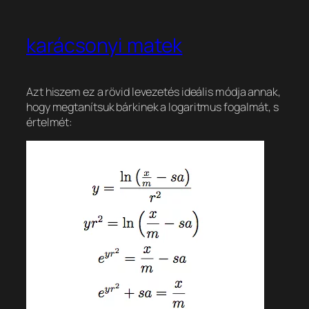
karácsonyi matek
Azt hiszem ez a rövid levezetés ideális módja annak,
hogy megtanítsuk bárkinek a logaritmus fogalmát, s
értelmét: