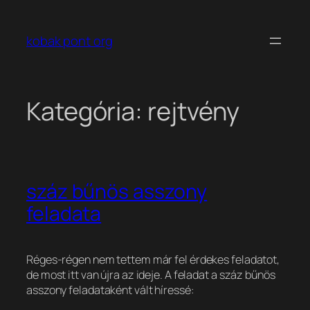
Ugrás
a
kobak pont org
tartalomhoz
Kategória:
rejtvény
száz bűnös asszony
feladata
Réges-régen nem tettem már fel érdekes feladatot,
de most itt van újra az ideje. A feladat a száz bűnös
asszony feladataként vált híressé: