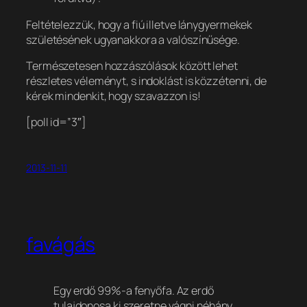
Feltételezzük, hogy a fiú illetve lánygyermekek
születésének ugyanakkora a valószínűsége.
Természetesen hozzászólások között lehet
részletes véleményt, s indoklást is közzétenni, de
kérek mindenkit, hogy szavazzon is!
[poll id=”3″]
2013-11-11
favágás
Egy erdő 99%-a fenyőfa. Az erdő
tulajdonosa ki szeretne vágni néhány