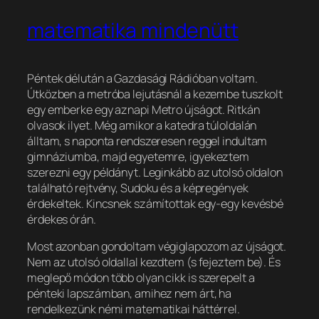
matematika mindenütt
Péntek délután a Gazdasági Rádióban voltam.
Útközben a metróba lejutásnál a kezembe tuszkolt
egy emberke egy aznapi Metro újságot. Ritkán
olvasok ilyet. Még amikor a katedra túloldalán
álltam, s naponta rendszeresen reggel indultam
gimnáziumba, majd egyetemre, igyekeztem
szerezni egy példányt. Leginkább az utolsó oldalon
található rejtvény, Sudoku és a képregények
érdekeltek. Kincsnek számítottak egy-egy kevésbé
érdekes órán.
Most azonban gondoltam végiglapozom az újságot.
Nem az utolsó oldallal kezdtem (s fejeztem be). És
meglepő módon több olyan cikk is szerepelt a
pénteki lapszámban, amihez nem árt, ha
rendelkezünk némi matematikai háttérrel.