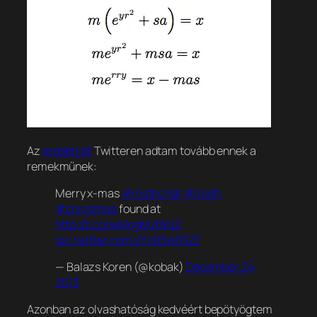
Az
eredetijét
Twitteren adtam tovább ennek a
remekműnek:
Merry x-mas
#mathchat
#math
#christmas
found at
http://t.co/wMogMJtAQZ
pic.twitter.com/JYLB3w6SZf
— Balazs Koren (@kobak)
December 24,
2013
Azonban az olvashatóság kedvéért bepötyögtem