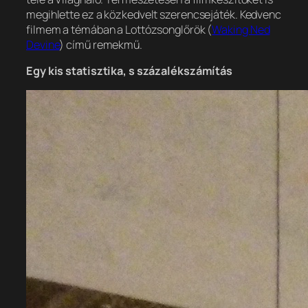
megihlette ez a közkedvelt szerencsejáték. Kedvenc
filmem a témában a Lottózsonglőrök (
Waking Ned
Devine
) című remekmű.
Egy kis statisztika, s százalékszámítás