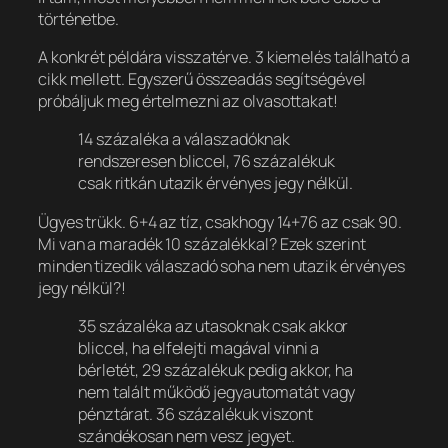
történetbe.
A konkrét példára visszatérve. 3 kiemelés található a
cikk mellett. Egyszerű összeadás segítségével
próbáljuk meg értelmezni az olvasottakat!
14 százaléka a válaszadóknak
rendszeresen bliccel, 76 százalékuk
csak ritkán utazik érvényes jegy nélkül.
Ügyes trükk. 6+4 az tíz, csakhogy 14+76 az
csak 90
.
Mi van a maradék 10 százalékkal? Ezek szerint
minden tizedik válaszadó soha nem utazik érvényes
jegy nélkül?!
35 százaléka az utasoknak csak akkor
bliccel, ha elfelejti magával vinni a
bérletét, 29 százalékuk pedig akkor, ha
nem talált működő jegyautomatát vagy
pénztárat. 36 százalékuk viszont
szándékosan nem vesz jegyet.