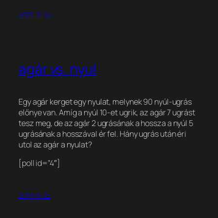
2013-12-04
agár vs. nyul
Egy agár kerget egy nyulat, melynek 90 nyúl-ugrás
előnye van. Amíg a nyúl 10-et ugrik, az agár 7 ugrást
tesz meg, de az agár 2 ugrásának a hossza a nyúl 5
ugrásának a hosszával ér fel. Hány ugrás után éri
utol az agár a nyulat?
[poll id=”4″]
2013-11-25