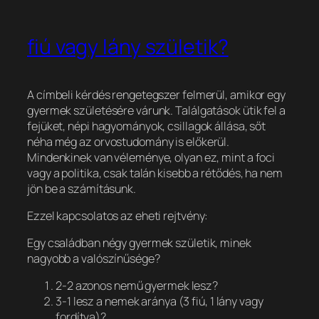
fiú vagy lány születik?
A címbeli kérdés rengetegszer felmerül, amikor egy
gyermek születésére várunk. Találgatások ütik fel a
fejüket, népi hagyományok, csillagok állása, sőt
néha még az orvostudomány is előkerül.
Mindenkinek van véleménye, olyan ez, mint a foci
vagy a politika, csak talán kisebb a rétődés, ha nem
jön be a számításunk.
Ezzel kapcsolatos az eheti rejtvény:
Egy családban négy gyermek születik, minek
nagyobb a valószínűsége?
2-2 azonos nemű gyermek lesz?
3-1 lesz a nemek aránya (3 fiú, 1 lány vagy
fordítva)?