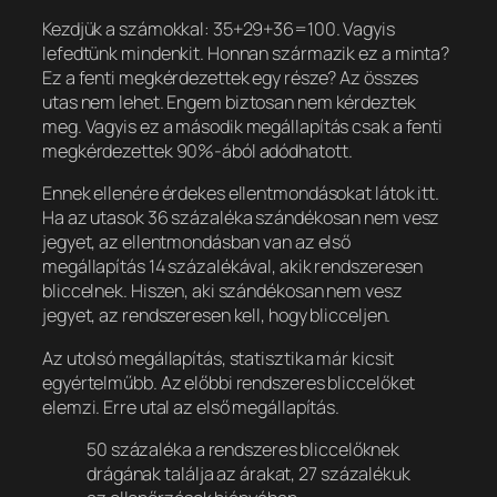
Kezdjük a számokkal: 35+29+36=100. Vagyis
lefedtünk mindenkit. Honnan származik ez a minta?
Ez a fenti megkérdezettek egy része? Az összes
utas nem lehet.
Engem biztosan nem kérdeztek
meg.
Vagyis ez a második megállapítás csak a fenti
megkérdezettek 90%-ából adódhatott.
Ennek ellenére érdekes ellentmondásokat látok itt.
Ha az utasok 36 százaléka szándékosan nem vesz
jegyet, az ellentmondásban van az első
megállapítás 14 százalékával, akik rendszeresen
bliccelnek. Hiszen, aki szándékosan nem vesz
jegyet, az rendszeresen kell, hogy blicceljen.
Az utolsó megállapítás, statisztika már kicsit
egyértelműbb. Az előbbi rendszeres bliccelőket
elemzi. Erre utal az első megállapítás.
50 százaléka a rendszeres bliccelőknek
drágának találja az árakat, 27 százalékuk