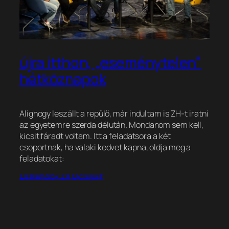
újra itthon, „eseménytelen”
hétköznapok
Alighogy leszállt a repülő, már indultam is ZH-t iratni
az egyetemre szerda délután. Mondanom sem kell,
kicsit fáradt voltam. Itt a feladatsora a két
csoportnak, ha valaki kedvet kapna, oldja meg a
feladatokat:
Elemi matek ZH B csoport