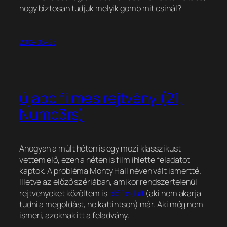
hogy biztosan tudjuk melyik gomb mit csinál?
2012-06-25
újabb filmes rejtvény (21,
Numb3rs)
Ahogyan a múlt héten is egy mozi klasszikust
vettem elő, ezen a héten is film ihlette feladatot
kaptok. A probléma Monty Hall néven vált ismertté.
Illetve az előző szériában, amikor rendszertelenül
rejtvényeket közöltem is
előfordult
(aki nem akarja
tudni a megoldást, ne kattintson) már. Aki még nem
ismeri, azoknak itt a feladvány: