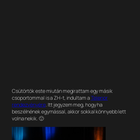
Csütörtök este miután megirattam egy másik
csoportommal is a ZH-t, indultam a
Telenor
rendezvényére
. Itt jegyzem meg, hogy ha
beszélnének egymással, akkor sokkal könnyebb lett
volna nekik. 🙂