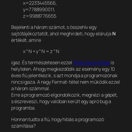
x=2233445566,
y=7788990011,
z=9988776655
Bejelenti a három számot, s összehív egy
sajtótájékoztatót, ahol meghirdeti, hogy elárulja
N
értékét, amire
x^N + y^N = z^N
igaz. És természetesen ezzel
Wiles bizonyítása
is
helytelen. Ahogy megkezdődik az esemény egy 10
éves fiú jelentkezik, s azt mondja a programozónak
nincs igaza. A nagy Fermat-tétel nem működik ezzel
a három számmal.
Erre a programozó elgondolkozik, megnézi a gépét,
s észreveszi, hogy valóban került egy apró bug a
programba.
Honnan tudta a fiú, hogy hibás a programozó
számítása?