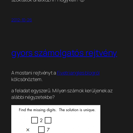
2012-10-26
gyors számolgatós rejtvény
A mostani rejtvényt a
Fivetriangles blogról
kölcsönöztem.
a feladat egyszerű. Milyen számok kerüljenek az
alábbi négyzetekbe?