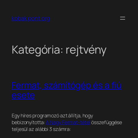
Ugrás
a
kobak pont org
tartalomhoz
Kategória:
rejtvény
Fermat, számítógép és a fiú
esete
Egy híres programozó azt állítja, hogy
bebizonyította:
A Nagy Fermat-tétel
összefüggése
teljesül az alábbi 3 számra: