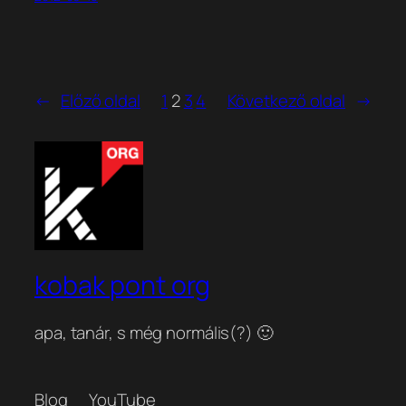
←
Előző oldal
1
2
3
4
Következő oldal
→
kobak pont org
apa, tanár, s még normális(?) 🙂
Blog
YouTube