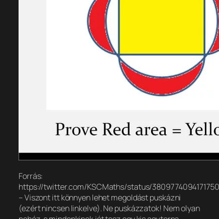
Forrás:
https://twitter.com/KSCMaths/status/3809774094171750
– Viszont itt könnyen lehet megoldást puskázni
(ezért nincsen linkelve). Ne puskázzatok! Nem olyan
nehéz, s mindenkinek jót tesz egy kis agytorna.