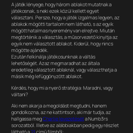
A játék lényege, hogy három ablakot mutatnak a
játékosnak, s neki ezek közül kellett egyet
választani. Persze, hogy a játék izgalmas legyen, az
ablakok mögötti tartalom nem látható, s az egyik
mögött hatalmas nyeremény van elrejtve. Miután
megtörténik a választás, a műsorvezető kinyitja az
egyik nem választott ablakot. Kiderül, hogy nincs
mögötte ajándék.
Ezután felkínálja játékosunknak a váltás
lehetőségét. Azaz megmaradhat az általa
eredetileg választott ablaknál, vagy választhatja a
másik még lefüggönyzött ablakot.
Kérdés, hogy mi a nyerő stratégia: Maradni, vagy
váltani?
Aki nem akarja a megoldást megtudni, hanem
gondolkozna, az ne kattintson, aki már tudja, az
hallgassa meg
Charlie levezetését
a Numb3rs
sorozatból. Illetve az alábbiakban pedig egy részlet
látható a
21
című filmből: