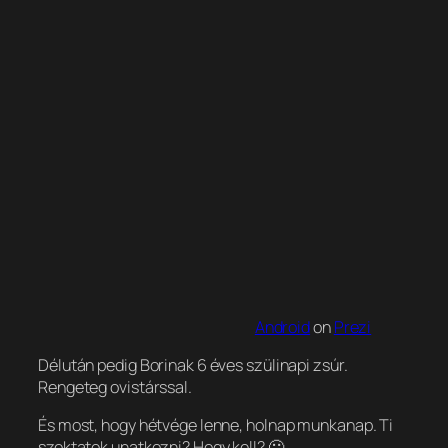
Android
on
Prezi
Délután pedig Borinak 6 éves szülinapi zsúr.
Rengeteg ovistárssal.
És most, hogy hétvége lenne, holnap munkanap. Ti
szoktatok unatkozni? Hogy kell? 🙂