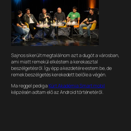
Sajnos sikerült megtalálnom azt a dugót a városban,
ami miatt remekül elkéstem a kerekasztal
beszélgetésről. Így épp a kezdetére estem be, de
remek beszélgetés kerekedett belőle a végén.
Ma reggel pedig a
Kürt Akadémia Smart mobil
képzésén adtam elő az Android történetéről.