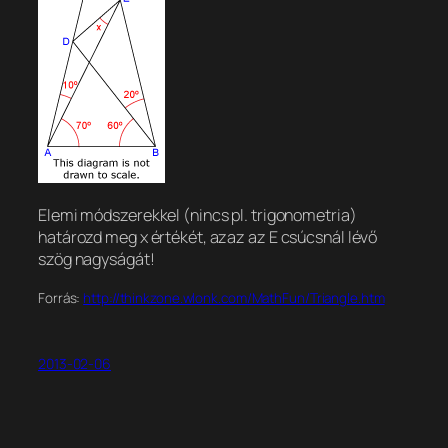
Elemi módszerekkel (nincs pl. trigonometria)
határozd meg x értékét, azaz az E csúcsnál lévő
szög nagyságát!
Forrás:
http://thinkzone.wlonk.com/MathFun/Triangle.htm
2013-02-06