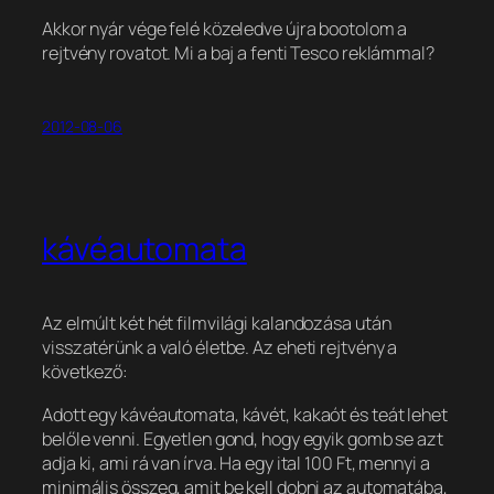
Akkor nyár vége felé közeledve újra bootolom a
rejtvény rovatot. Mi a baj a fenti Tesco reklámmal?
2012-08-06
kávéautomata
Az elmúlt két hét filmvilági kalandozása után
visszatérünk a való életbe. Az eheti rejtvény a
következő:
Adott egy kávéautomata, kávét, kakaót és teát lehet
belőle venni. Egyetlen gond, hogy egyik gomb se azt
adja ki, ami rá van írva. Ha egy ital 100 Ft, mennyi a
minimális összeg, amit be kell dobni az automatába,