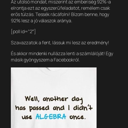
Az utolsó mondat, miszerint az emberiség 92%-a
elrontja ezt az egyszerű feladatot, remélem csak
erős túlzás. Tessék rácáfolni! Bízom benne, hogy
92% lesz a jó válaszok aránya.
[poll id=”2″]
Szavazzatok a fent, lássuk mi lesz az eredmény!
És akkor mindenki nullázza lenti a számlálóját! Egy
másik gyöngyszem a Facebookról.