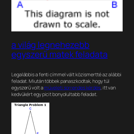
a világ legnehezebb
egyszerű matek feladata
Legalábbis a fenti címmel vált közismertté az alábbi
feladat. Miután többek panaszkodtak, hogy túl
egyszerű volt a
műveleti sorrendes kérdés
, itt van
kedvükért egy picit bonyolultabb feladat.