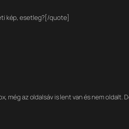
 kép, esetleg?[/quote]
, még az oldalsáv is lent van és nem oldalt. D