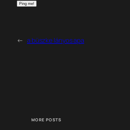
←
a büszke lányos apa
MORE POSTS