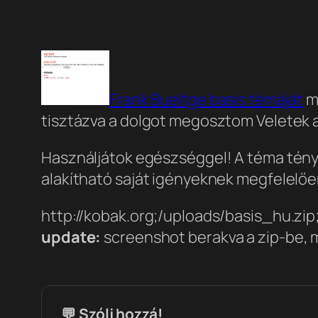
Frank Bueltge basis témáját
m
tisztázva a dolgot megosztom Veletek a
Használjátok egészséggel! A téma tényle
alakítható saját igényeknek megfelelőe
http://kobak.org;/uploads/basis_hu.zip
update:
screenshot berakva a zip-be, m
💬 Szólj hozzá!