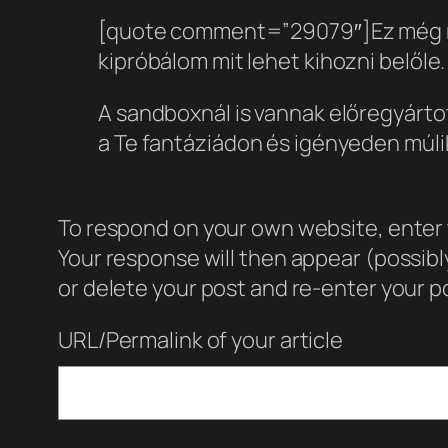
[quote comment=”29079″]Ez még mini
kipróbálom mit lehet kihozni belőle
A sandboxnál is vannak előregyártot
a Te fantáziádon és igényeden múlik
To respond on your own website, enter t
Your response will then appear (possib
or delete your post and re-enter your po
URL/Permalink of your article