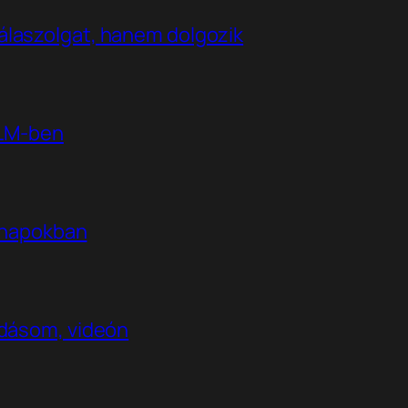
álaszolgat, hanem dolgozik
kLM-ben
t napokban
adásom, videón