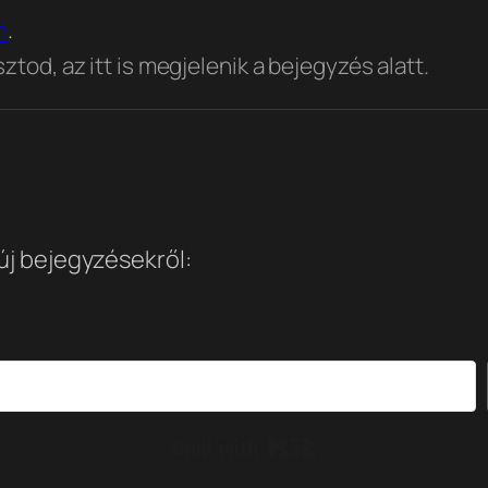
n
.
tod, az itt is megjelenik a bejegyzés alatt.
 új bejegyzésekről:
Built with Kit