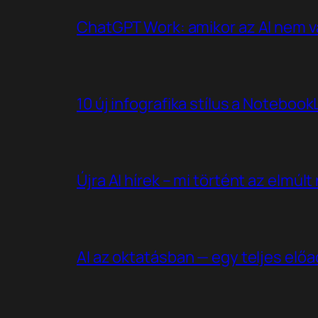
ChatGPT Work: amikor az AI nem v
10 új infografika stílus a Noteboo
Újra AI hírek – mi történt az elmúl
AI az oktatásban — egy teljes elő