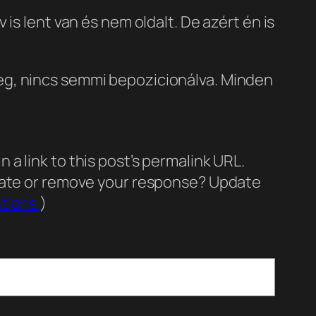
 lent van és nem oldalt. De azért én is
meg, nincs semmi bepozicionálva. Minden
a link to this post’s permalink URL.
pdate or remove your response? Update
tions.
)