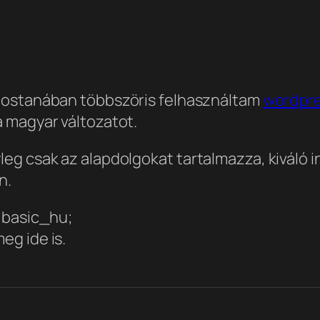
ostanában többszöris felhasználtam
wordpr
 magyar változatot.
g csak az alapdolgokat tartalmazza, kiváló in
n.
;basic_hu;
eg ide is.