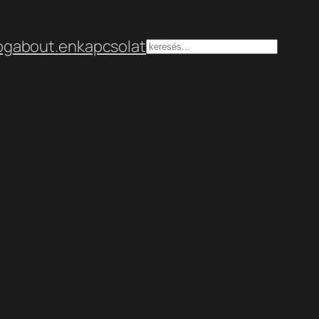
og
about.en
kapcsolat
Keresés