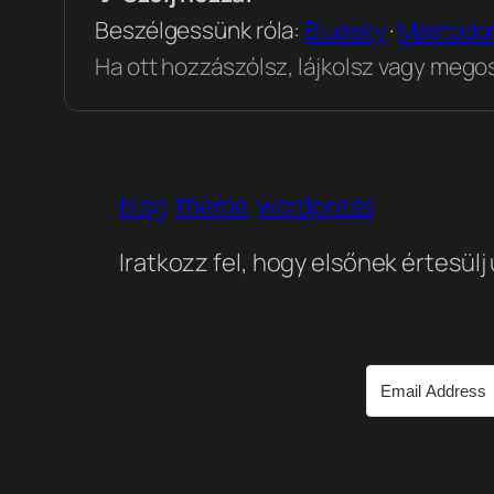
Beszélgessünk róla:
Bluesky
·
Mastodo
Ha ott hozzászólsz, lájkolsz vagy megosz
blog
theme
wordpress
Iratkozz fel, hogy elsőnek értesülj