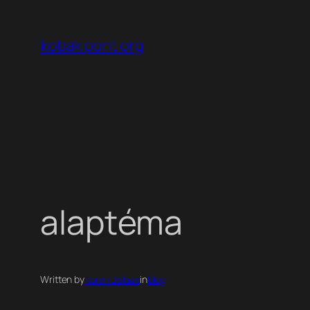
Ugrás
a
kobak pont org
tartalomhoz
alaptéma
Written by
Koren Balazs
in
blog