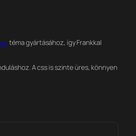
ess
téma gyártásához, így Frankkal
duláshoz. A css is szinte üres, könnyen