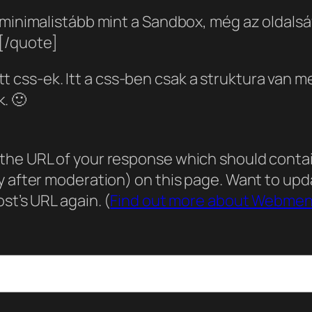
malistább mint a Sandbox, még az oldalsáv is
.[/quote]
t css-ek. Itt a css-ben csak a struktura van 
. 🙂
he URL of your response which should contain 
ly after moderation) on this page. Want to u
st’s URL again. (
Find out more about Webmen