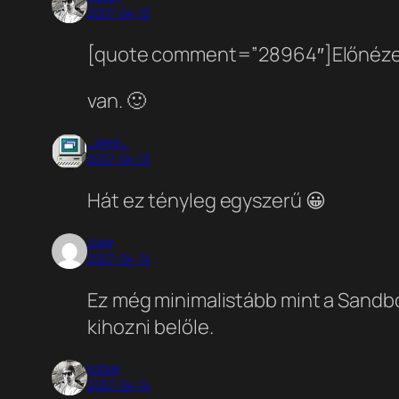
2007-04-12
[quote comment=”28964″]Előnézeti
van. 🙂
_alesi_
2007-04-13
Hát ez tényleg egyszerű 😀
Jupe
2007-04-14
Ez még minimalistább mint a Sandbox
kihozni belőle.
kobak
2007-04-14