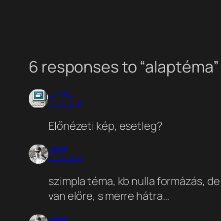
6 responses to “alaptéma”
_alesi_
2007-04-11
Előnézeti kép, esetleg?
kobak
2007-04-11
szimpla téma, kb nulla formázás, d
van előre, s merre hátra…
kobak