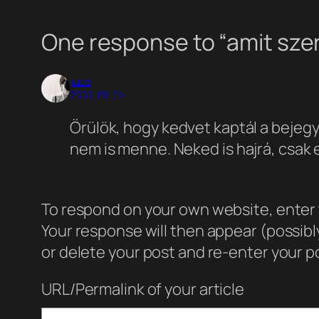
One response to “amit sze
juice
2009-06-24
Örülök, hogy kedvet kaptál a bejeg
nem is menne. Neked is hajrá, csak
To respond on your own website, enter t
Your response will then appear (possib
or delete your post and re-enter your po
URL/Permalink of your article