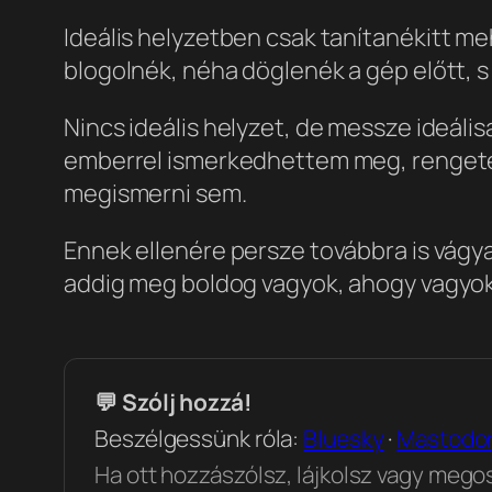
Ideális helyzetben csak tanítanék
itt me
blogolnék, néha döglenék a gép előtt, s f
Nincs ideális helyzet, de messze ideál
emberrel ismerkedhettem meg, rengete
megismerni sem.
Ennek ellenére persze továbbra is vágya
addig meg boldog vagyok, ahogy vagyok
💬 Szólj hozzá!
Beszélgessünk róla:
Bluesky
·
Mastodo
Ha ott hozzászólsz, lájkolsz vagy megosz