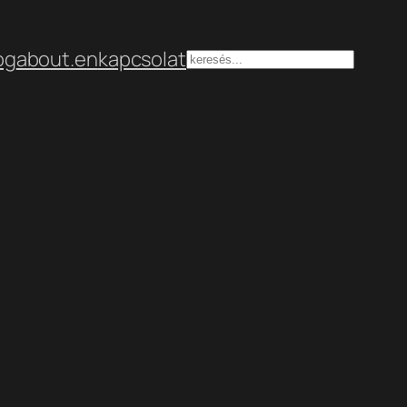
og
about.en
kapcsolat
Keresés