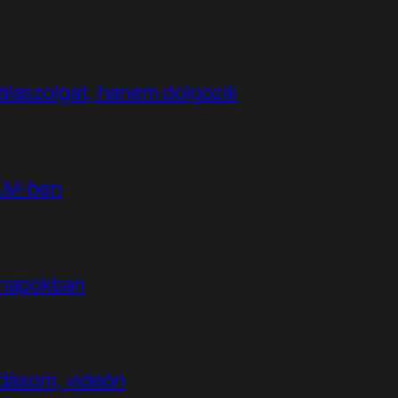
álaszolgat, hanem dolgozik
kLM-ben
t napokban
adásom, videón