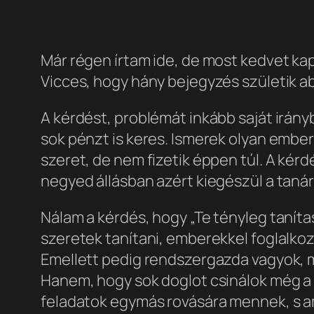
Már régen írtam ide, de most kedvet k
Vicces, hogy hány bejegyzés születik a
A kérdést, problémát inkább saját irányb
sok pénzt is keres. Ismerek olyan embert
szeret, de nem fizetik éppen túl. A ké
negyed állásban azért kiegészül a taná
Nálam a kérdés, hogy „Te tényleg taníta
szeretek tanítani, emberekkel foglalkozn
Emellett pedig rendszergazda vagyok, m
Hanem, hogy sok doglot csinálok még a t
feladatok egymás rovására mennek, s a