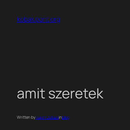
Ugrás
a
kobak pont org
tartalomhoz
amit szeretek
Written by
Koren Balazs
in
blog