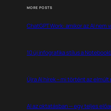
MORE POSTS
ChatGPT Work: amikor az AI nem v
10 új infografika stílus a Noteboo
Újra AI hírek – mi történt az elmúl
AI az oktatásban — egy teljes elő