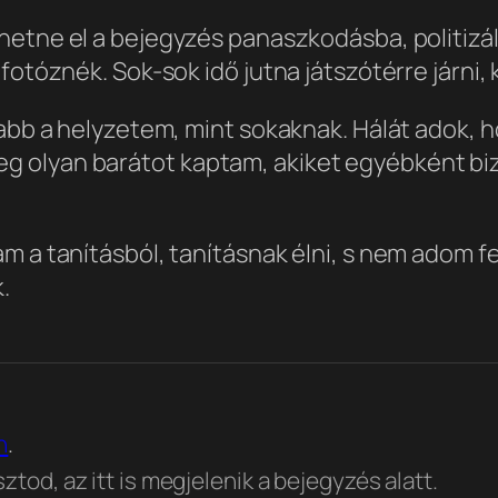
hetne el a bejegyzés panaszkodásba, politizálá
otóznék. Sok-sok idő jutna játszótérre járni, k
isabb a helyzetem, mint sokaknak. Hálát adok,
g olyan barátot kaptam, akiket egyébként bi
m a tanításból, tanításnak élni, s nem adom f
.
n
.
tod, az itt is megjelenik a bejegyzés alatt.