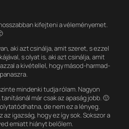
 hosszabban kifejteni a véleményemet.

, aki azt csinálja, amit szeret, s ezzel
val, s olyat is, aki azt csinálja, amit
azzal a kivétellel, hogy másod-harmad-
 panaszra.
szinte mindenki tudja rólam. Nagyon
 tanításnál már csak az apaság jobb. 🙂
olytatódhatna, de nem ez a lényeg.
 az igazság, hogy ez így sok. Sokszor a
ed emiatt hiányt belőlem.