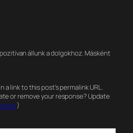
pozitívan állunk a dolgokhoz. Másként
a link to this post’s permalink URL.
pdate or remove your response? Update
tions.
)