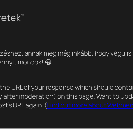
retek”
yzéshez, annak meg még inkább, hogy végülis 
 ennyit mondok! 😀
he URL of your response which should contain 
ly after moderation) on this page. Want to u
st’s URL again. (
Find out more about Webmen