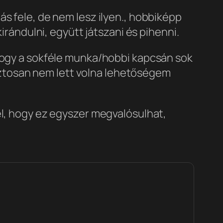
s fele, de nem lesz ilyen.
, hobbiképp
irándulni, együtt játszani és pihenni.
 hogy a sokféle munka/hobbi kapcsán sok
ztosan nem lett volna lehetőségem
el, hogy ez egyszer megvalósulhat,