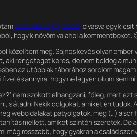
aptam
Juice mai bejegyzését
olvasva egy kicsit
bból, hogy kinövöm valahol a kommentboxot. 
ól közelítem meg. Sajnos kevés olyan ember van
, aki rengeteget keres, de nem boldog a munkájá
rdésben az utóbbiak táborához sorolom magam 
ri fizetés annyira, hogy ne legyen okom semmi
sz?” nem szokott elhangzani, főleg, mert ezt 
i, s átadni Nekik dolgokat, amiket én tudok. A
eg weboldalakat pátyolgatok, meg (…) a sor f
anítás mellett, amiket szintén szeretek. De az
mi még rosszabb, hogy gyakran a család szenv