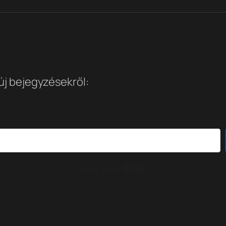
 új bejegyzésekről:
Built with Kit