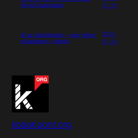
elmúlt napokban
07-29
2026-
AI az oktatásban — egy teljes
előadásom, videón
07-29
kobak pont org