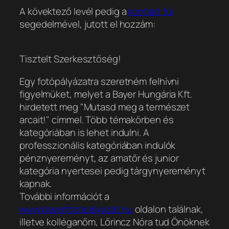
A kövektező levél pedig a
kontakt fül
segedelmével, jutott el hozzám:
Tisztelt Szerkesztőség!
Egy fotópályázatra szeretném felhívni
figyelmüket, melyet a Bayer Hungária Kft.
hirdetett meg "Mutasd meg a természet
arcait!" címmel. Több témakörben és
kategóriában is lehet indulni. A
professzionális kategóriában indulók
pénznyereményt, az amatőr és junior
kategória nyertesei pedig tárgynyereményt
kapnak.
További információt a
www.bayerfotopalyazat.hu
oldalon találnak,
illetve kolléganőm, Lőrincz Nóra tud Önöknek