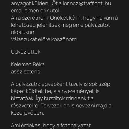
anyagot küldeni, Őt a lorincz@trafficbtl.hu
email címen érik utol.
Arra szeretnénk Önöket kérni, hogy ha van rá
lehetőség jelenítsék meg eme pályázatot
oldalukon.
Válaszukat előre köszönöm!
Üdvözlettel:
Kelemen Réka
asszisztens
A pályázatra egyébként tavaly is sok szép
képet küldtek be, s a nyeremények is
biztatóak. Így buzdítok mindenkit a
részvételre. Tervezek én is nevezni majd a
közeljövőben.
Ami érdekes, hogy a fotópályázat