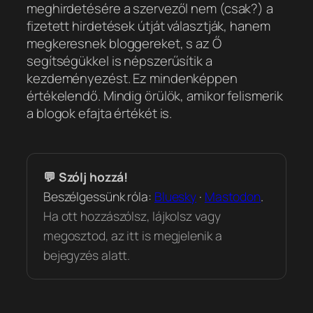
meghirdetésére a szervezől nem (csak?) a
fizetett hirdetések útját választják, hanem
megkeresnek bloggereket, s az Ő
segítségükkel is népszerűsítik a
kezdeményezést. Ez mindenképpen
értékelendő. Mindig örülök, amikor felismerik
a blogok efajta értékét is.
💬 Szólj hozzá!
Beszélgessünk róla:
Bluesky
·
Mastodon
.
Ha ott hozzászólsz, lájkolsz vagy
megosztod, az itt is megjelenik a
bejegyzés alatt.