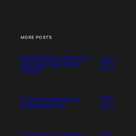
MORE POSTS
ChatGPT Work: amikor az AI
2026-
nem válaszolgat, hanem
08-02
dolgozik
2026-
10 új infografika stílus a
NotebookLM-ben
08-01
2026-
Újra AI hírek – mi történt az