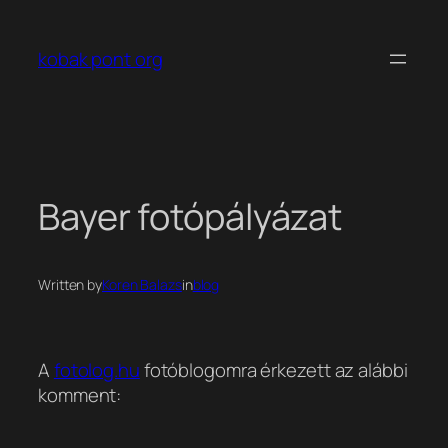
Ugrás
a
kobak pont org
tartalomhoz
Bayer fotópályázat
Written by
Koren Balazs
in
blog
A
fotolog.hu
fotóblogomra érkezett az alábbi
komment: