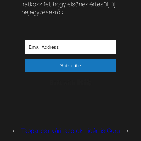
Iratkozz fel, hogy elsőnek értesülj új
bejegyzésekről:
Subscribe
Built with Kit
←
Tappancs nyári táborok – idén is
Guru
→