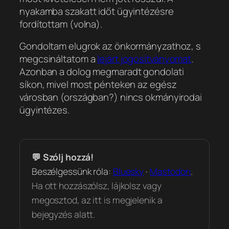
nyakamba szakatt időt ügyintézésre
fordítottam (volna).
Gondoltam elugrok az önkormányzathoz, s
megcsináltatom a
lejárt jogosítványomat
.
Azonban a dolog megmaradt gondolati
síkon, mivel most pénteken az egész
városban (országban?) nincs okmányirodai
ügyintézes.
💬 Szólj hozzá!
Beszélgessünk róla:
Bluesky
·
Mastodon
.
Ha ott hozzászólsz, lájkolsz vagy
megosztod, az itt is megjelenik a
bejegyzés alatt.