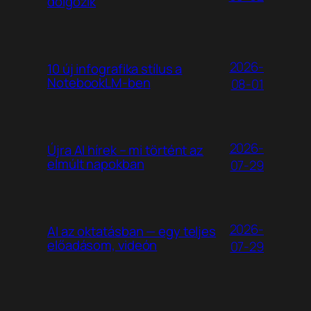
dolgozik
2026-
10 új infografika stílus a
NotebookLM-ben
08-01
2026-
Újra AI hírek – mi történt az
elmúlt napokban
07-29
2026-
AI az oktatásban — egy teljes
előadásom, videón
07-29