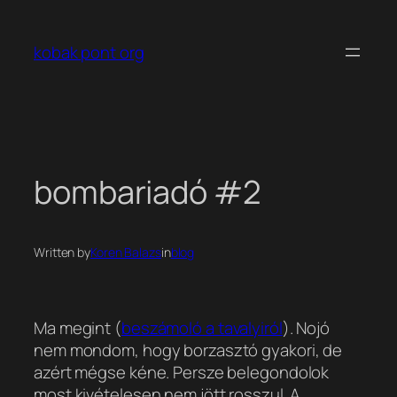
Ugrás
a
kobak pont org
tartalomhoz
bombariadó #2
Written by
Koren Balazs
in
blog
Ma megint (
beszámoló a tavalyiról
). Nojó
nem mondom, hogy borzasztó gyakori, de
azért mégse kéne. Persze belegondolok
most kivételesen nem jött rosszul. A