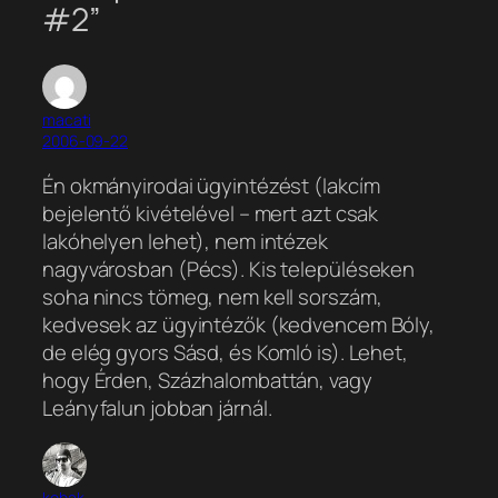
#2”
macati
2006-09-22
Én okmányirodai ügyintézést (lakcím
bejelentő kivételével – mert azt csak
lakóhelyen lehet), nem intézek
nagyvárosban (Pécs). Kis településeken
soha nincs tömeg, nem kell sorszám,
kedvesek az ügyintézők (kedvencem Bóly,
de elég gyors Sásd, és Komló is). Lehet,
hogy Érden, Százhalombattán, vagy
Leányfalun jobban járnál.
kobak