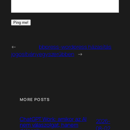
←
bbpress-wordpress házasítás
jogosítvány
egyszerűbben
→
MORE POSTS
ChatGPT Work: amikor az AI
2026-
nem válaszolgat, hanem
08-02