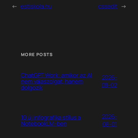
←
estiskola.hu
cssedit
→
MORE POSTS
ChatGPT Work: amikor az AI
2026-
nem válaszolgat, hanem
08-02
dolgozik
2026-
10 új infografika stílus a
NotebookLM-ben
08-01