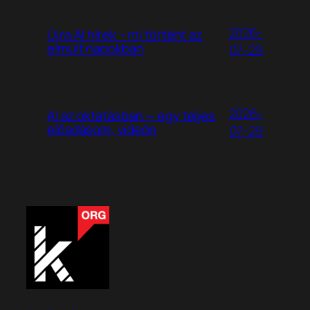
2026-
Újra AI hírek – mi történt az
elmúlt napokban
07-29
2026-
AI az oktatásban — egy teljes
előadásom, videón
07-29