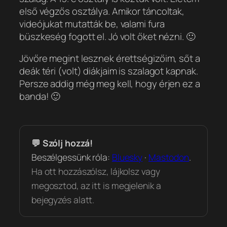
első végzős osztálya. Amikor táncoltak,
videójukat mutatták be, valami fura
büszkeség fogott el. Jó volt őket nézni. 🙂
Jövőre megint lesznek érettségizőim, sőt a
deák téri (volt) diákjaim is szalagot kapnak.
Persze addig még meg kell, hogy érjen ez a
banda! 🙂
💬 Szólj hozzá!
Beszélgessünk róla:
Bluesky
·
Mastodon
.
Ha ott hozzászólsz, lájkolsz vagy
megosztod, az itt is megjelenik a
bejegyzés alatt.