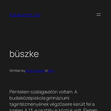
Ugrás
a
kobak pont org
tartalomhoz
büszke
Written by
Koren Balazs
in
blog
Pénteken szalagavatón voltam. A
budaiközépiskola gimnáziumi
tagintézményének végzőseire került fel a
szalag. A 13. e osztály is köztük volt. Életem