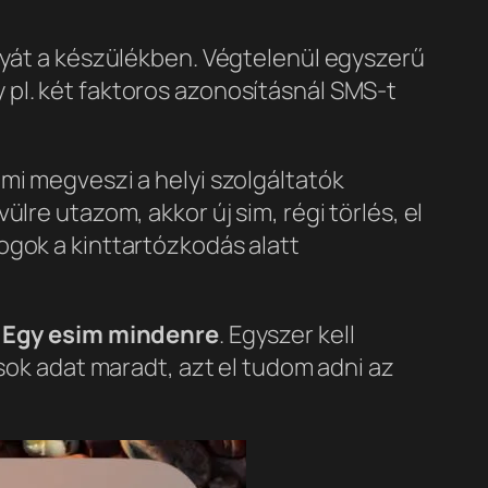
rtyát a készülékben. Végtelenül egyszerű
 pl. két faktoros azonosításnál SMS-t
mi megveszi a helyi szolgáltatók
lre utazom, akkor új sim, régi törlés, el
ogok a kinttartózkodás alatt
.
Egy esim mindenre
. Egyszer kell
 sok adat maradt, azt el tudom adni az