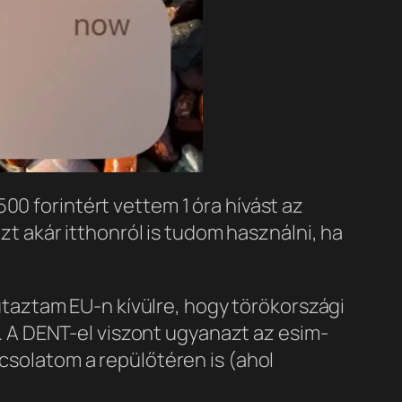
00 forintért vettem 1 óra hívást az
ezt akár itthonról is tudom használni, ha
taztam EU-n kívülre, hogy törökországi
es. A DENT-el viszont ugyanazt az esim-
pcsolatom a repülőtéren is (ahol