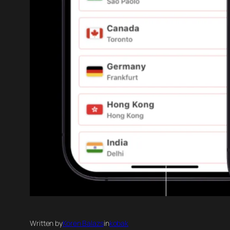
Written by
Koren Balazs
in
kobak