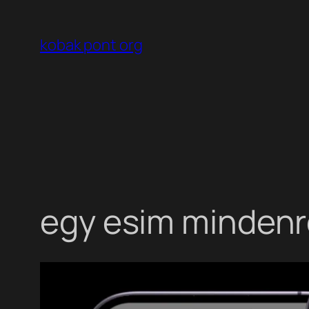
Ugrás
a
kobak pont org
tartalomhoz
egy esim mindenr