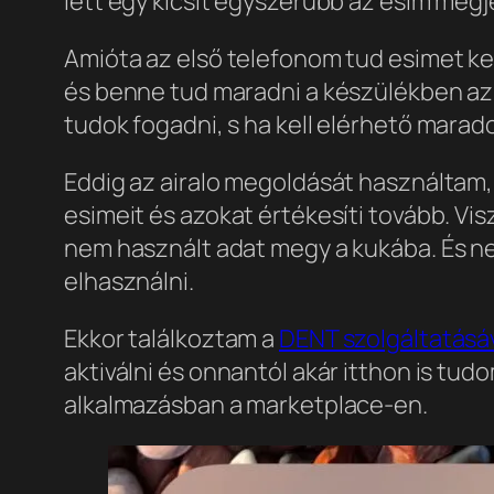
lett egy kicsit egyszerűbb az esim megj
Amióta az első telefonom tud esimet kez
és benne tud maradni a készülékben az 
tudok fogadni, s ha kell elérhető marad
Eddig az airalo megoldását használtam, 
esimeit és azokat értékesíti tovább. Vis
nem használt adat megy a kukába. És ne
elhasználni.
Ekkor találkoztam a
DENT szolgáltatásá
aktiválni és onnantól akár itthon is tu
alkalmazásban a marketplace-en.