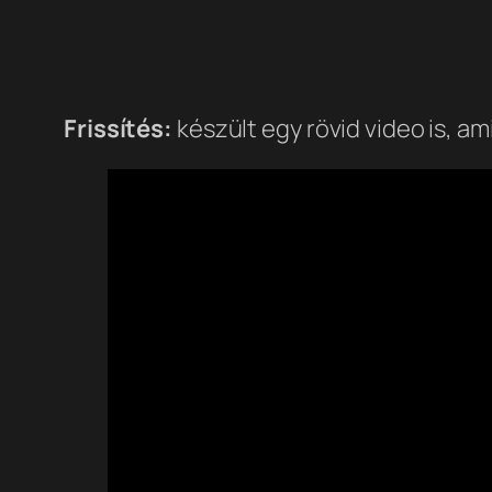
Frissítés:
készült egy rövid video is, a