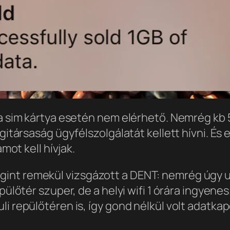
ta sim kártya esetén nem elérhető. Nemrég kb 5
gitársaság ügyfélszolgálatát kellett hívni. És 
ámot kell hívjak.
int remekül vizsgázott a DENT: nemrég úgy u
epülőtér szuper, de a helyi wifi 1 órára ingyen
li repülőtéren is, így gond nélkül volt adatka