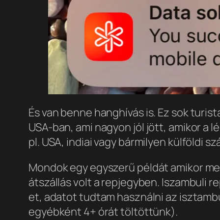
És van benne hanghívás is. Ez sok turis
USA-ban, ami nagyon jól jött, amikor a lé
pl. USA, indiai vagy bármilyen külföldi sz
Mondok egy egyszerű példát amikor meg
átszállás volt a repjegyben. Iszambuli r
et, adatot tudtam használni az isztambu
egyébként 4+ órát töltöttünk).