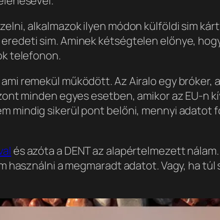
elenésével.
elni, alkalmazok ilyen módon külföldi sim ká
eredeti sim. Aminek kétségtelen előnye, hogy
ok telefonon.
ami remekül működött. Az Airalo egy bróker, a
zont minden egyes esetben, amikor az EU-n kívü
m mindig sikerül pont belőni, mennyi adatot f
val
és azóta a DENT az alapértelmezett nálam
dom használni a megmaradt adatot. Vagy, ha túl