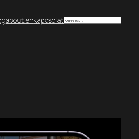
og
about.en
kapcsolat
Keresés