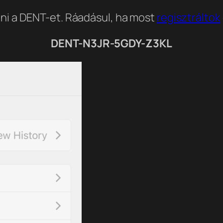
lni a DENT-et. Ráadásul, ha most
regisztráltok
DENT-N3JR-5GDY-Z3KL