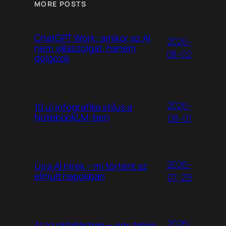
MORE POSTS
ChatGPT Work: amikor az AI
2026-
nem válaszolgat, hanem
08-02
dolgozik
2026-
10 új infografika stílus a
NotebookLM-ben
08-01
2026-
Újra AI hírek – mi történt az
elmúlt napokban
07-29
2026-
AI az oktatásban — egy teljes