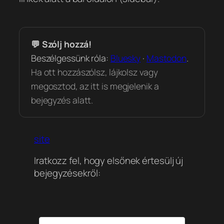
💬 Szólj hozzá!
Beszélgessünk róla:
Bluesky
·
Mastodon
.
Ha ott hozzászólsz, lájkolsz vagy
megosztod, az itt is megjelenik a
bejegyzés alatt.
site
Iratkozz fel, hogy elsőnek értesülj új
bejegyzésekről: