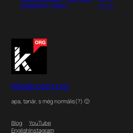
előadásom, videón
07-29
kobak pont org
apa, tanár, s még normális(?) 🙂
Blog
YouTube
English
Instagram