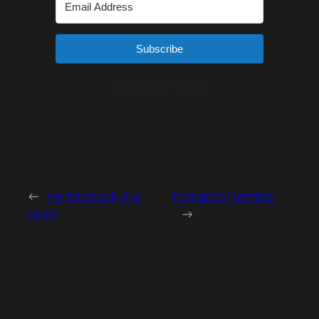
Subscribe
Built with Kit
←
ne felejtsük el a
holnaptól tanítás
tejet!
→