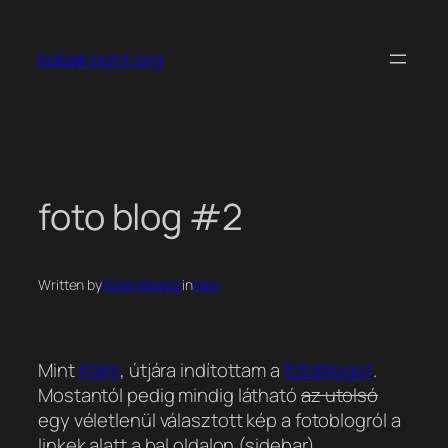
Ugrás
a
kobak pont org
tartalomhoz
foto blog #2
Written by
Koren Balazs
in
blog
Mint
írtam
, útjára indítottam a
fotoblogot
.
Mostantól pedig mindig látható
az utolsó
egy véletlenül választott kép a fotoblogról a
linkek alatt a bal oldalon (sidebar).