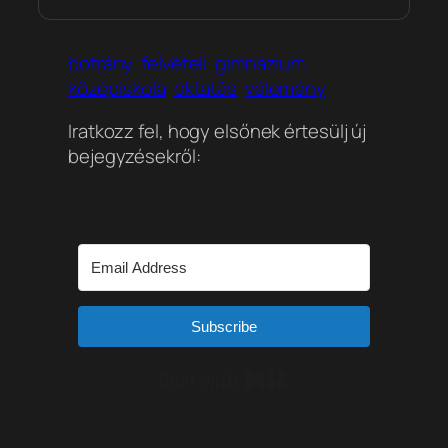
botrány
felvételi
gimnázium
középiskola
oktatás
vélemény
Iratkozz fel, hogy elsőnek értesülj új
bejegyzésekről:
Subscribe
Built with Kit