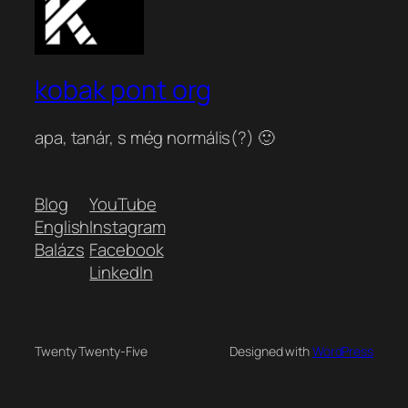
kobak pont org
apa, tanár, s még normális(?) 🙂
Blog
YouTube
English
Instagram
Balázs
Facebook
LinkedIn
Twenty Twenty-Five
Designed with
WordPress