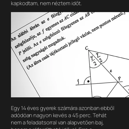
kapkodtam, nem néztem időt.
Egy 14 éves gyerek számára azonban ebből
adódóan nagyon kevés a 45 perc. Tehát
nem a feladatsorral van alapvetően baj,