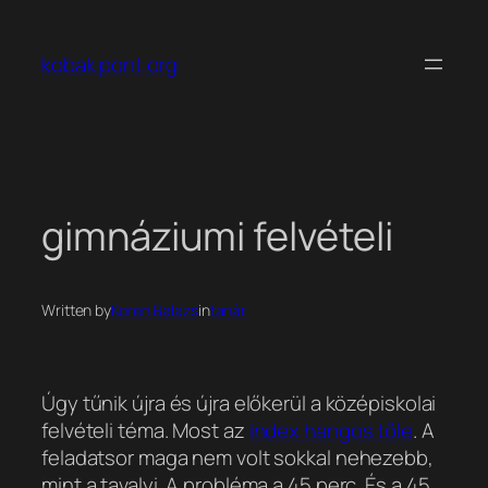
Ugrás
a
kobak pont org
tartalomhoz
gimnáziumi felvételi
Written by
Koren Balazs
in
tanár
Úgy tűnik újra és újra előkerül a középiskolai
felvételi téma. Most az
index hangos tőle
. A
feladatsor maga nem volt sokkal nehezebb,
mint a tavalyi. A probléma a 45 perc. És a 45