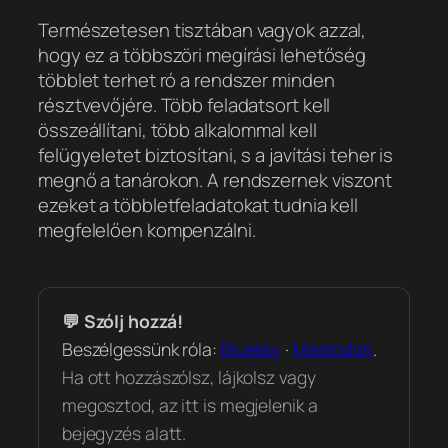
Természetesen tisztában vagyok azzal,
hogy ez a többszöri megírási lehetőség
többlet terhet ró a rendszer minden
résztvevőjére. Több feladatsort kell
összeállítani, több alkalommal kell
felügyeletet biztosítani, s a javítási teher is
megnő a tanárokon. A rendszernek viszont
ezeket a többletfeladatokat tudnia kell
megfelelően kompenzálni.
💬 Szólj hozzá!
Beszélgessünk róla:
Bluesky
·
Mastodon
.
Ha ott hozzászólsz, lájkolsz vagy
megosztod, az itt is megjelenik a
bejegyzés alatt.