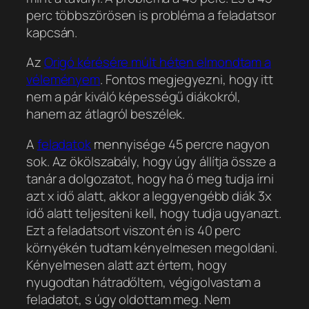
perc többszörösen is probléma a feladatsor
kapcsán.
Az
Origó kérésére múlt héten elmondtam a
véleményem
. Fontos megjegyezni, hogy itt
nem a pár kiváló képességű diákokról,
hanem az átlagról beszélek.
A
feladatok
mennyisége 45 percre nagyon
sok. Az ökölszabály, hogy úgy állítja össze a
tanár a dolgozatot, hogy ha ő meg tudja írni
azt x idő alatt, akkor a leggyengébb diák 3x
idő alatt teljesíteni kell, hogy tudja ugyanazt.
Ezt a feladatsort viszont én is 40 perc
környékén tudtam kényelmesen megoldani.
Kényelmesen alatt azt értem, hogy
nyugodtan hátradőltem, végigolvastam a
feladatot, s úgy oldottam meg. Nem