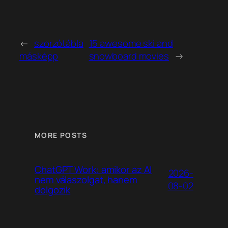
←
szorzótábla
15 awesome ski and
másképp
snowboard movies
→
MORE POSTS
ChatGPT Work: amikor az AI
2026-
nem válaszolgat, hanem
08-02
dolgozik