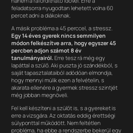
hanem a ráfordítható idővel. Erre a
feladatsorra nyugodtan lehetett volna 60
percet adni a diákoknak.
A másik probléma a 45 perccel, a stressz.
Egy 14 éves gyerek nincs semmilyen
módon felkészítve arra, hogy egyszer 45
percben adjon számot 8 év
tanulmányairól.
Erre tesz rá még egy
lapáttal a szülő. Aki puszta jó szándékból, s
saját tapasztalataiból adódóan elmondja,
hogy mennyi múlik ezen a felvételin, s
akarata ellenére a gyermek stressz szintjét
még jobban megnöveli.
Fel kell készíteni a szülőt is, s a gyereket is
erre a vizsgára. Az oktatás eddig érettségi
súlyponttal működött. Nem feltétlen
probléma, ha ebbe a rendszerbe bekerül egy