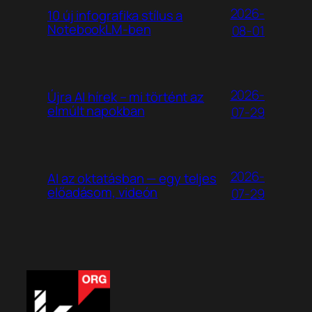
2026-
10 új infografika stílus a
NotebookLM-ben
08-01
2026-
Újra AI hírek – mi történt az
elmúlt napokban
07-29
2026-
AI az oktatásban — egy teljes
előadásom, videón
07-29