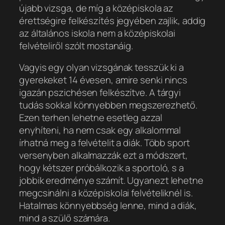
újabb vizsga, de míg a középiskola az
érettségire felkészítés jegyében zajlik, addig
az általános iskola nem a középiskolai
felvételiről szólt mostanáig.
Vagyis egy olyan vizsgának tesszük ki a
gyerekeket 14 évesen, amire senki nincs
igazán pszichésen felkészítve. A tárgyi
tudás sokkal könnyebben megszerezhető.
Ezen terhen lehetne esetleg azzal
enyhíteni, ha nem csak egy alkalommal
írhatná meg a felvételit a diák. Több sport
versenyben alkalmazzák ezt a módszert,
hogy kétszer próbálkozik a sportoló, s a
jobbik eredménye számít. Ugyanezt lehetne
megcsinálni a középiskolai felvételiknél is.
Hatalmas könnyebbség lenne, mind a diák,
mind a szülő számára.