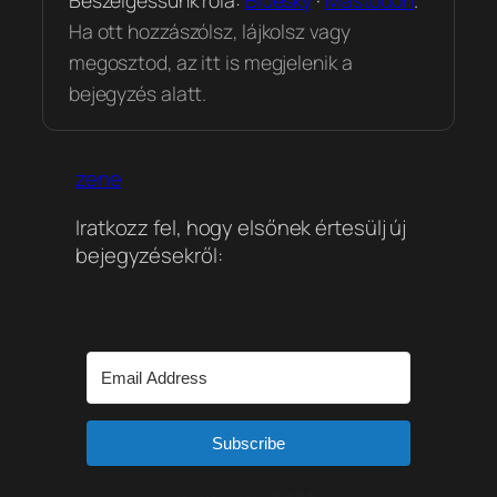
Ha ott hozzászólsz, lájkolsz vagy
megosztod, az itt is megjelenik a
bejegyzés alatt.
zene
Iratkozz fel, hogy elsőnek értesülj új
bejegyzésekről:
Subscribe
Built with Kit