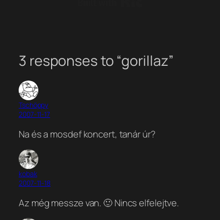
3 responses to “gorillaz”
Tschöppy
2007-11-17
Na és a mosdef koncert, tanár úr?
kobak
2007-11-18
Az még messze van. 🙂 Nincs elfelejtve.