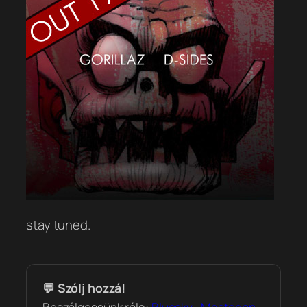
stay tuned.
💬 Szólj hozzá!
Beszélgessünk róla:
Bluesky
·
Mastodon
.