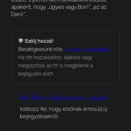
apaként, hogy „ügyes vagy Bori!”, „ez az
Dani!”…
💬 Szólj hozzá!
Beszélgessünk róla:
Bluesky
·
Mastodon
.
Ha ott hozzászólsz, lájkolsz vagy
megosztod, az itt is megjelenik a
bejegyzés alatt.
bori
Dani
sí
síiskola
sport
youtube
Iratkozz fel, hogy elsőnek értesülj új
bejegyzésekről: