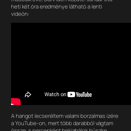
heti két óra eredménye látható a lenti
videón:
A hangot lecseréltem valami borzalmas izére
a YouTube-on, mert több darabból vágtam
össze, s percenként bekiabálok büszke