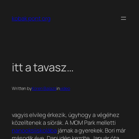
Ugrás
a
kobak pont org
tartalomhoz
itt a tavasz…
Written by
Koren Balazs
in
video
vagyis elvileg érkezik, úgyhogy a végéhez
közelítenek a síórák. A MOM Park melletti
nanooksíiskolába
járnak a gyerekek. Bori már
második éve, Dani idén kezdte. Január óta