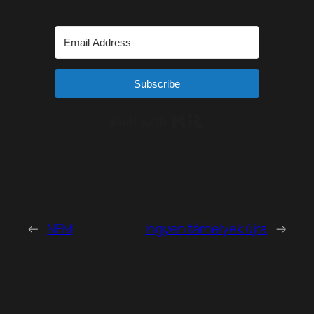
Subscribe
Built with Kit
←
NEM
ingyen tárhelyek újra
→