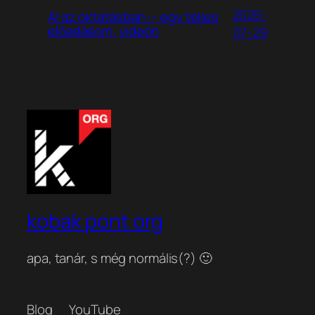
2026-
AI az oktatásban — egy teljes
előadásom, videón
07-29
kobak pont org
apa, tanár, s még normális(?) 🙂
Blog
YouTube