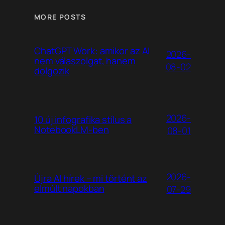
MORE POSTS
ChatGPT Work: amikor az AI
2026-
nem válaszolgat, hanem
08-02
dolgozik
2026-
10 új infografika stílus a
NotebookLM-ben
08-01
2026-
Újra AI hírek – mi történt az
elmúlt napokban
07-29