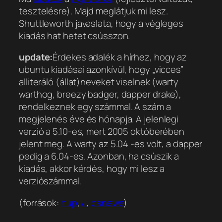
tesztelésre). Majd meglátjuk mi lesz.
Shuttleworth javaslata, hogy a végleges
kiadás hat hetet csússzon.
update:
Érdekes adalék a hírhez, hogy az
ubuntu kiadásai azonkívül, hogy „vicces”
alliteráló (állat)neveket viselnek (warty
warthog, breezy badger, dapper drake),
rendelkeznek egy számmal. A szám a
megjelenés éve és hónapja. A jelenlegi
verzió a 5.10-es, mert 2005 októberében
jelent meg. A warty az 5.04 -es volt, a dapper
pedig a 6.04-es. Azonban, ha csúszik a
kiadás, akkor kérdés, hogy mi lesz a
verziószámmal.
(források:
hup
,
/.
,
osnews
)