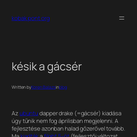
Ugrás
a
kobak pont org
tartalomhoz
késik a gácsér
Written by
Koren Balazs
in
blog
Az
ubuntu
dapper drake (=gácsér) kiadása
úgy tűnik nem fog áprilisban megjelenni. A
fejlesztése azonban halad gőzerővel tovább.
Ma
kiadták
a
filght 5-öt
(fejlesztői változat,