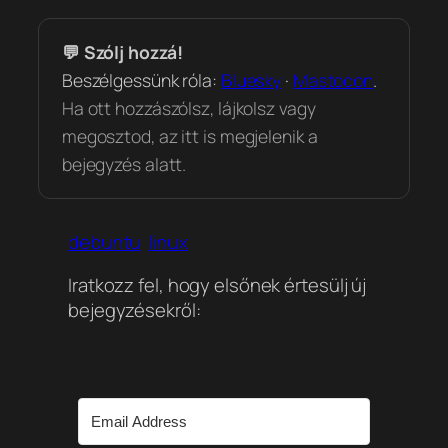
💬 Szólj hozzá!
Beszélgessünk róla:
Bluesky
·
Mastodon
.
Ha ott hozzászólsz, lájkolsz vagy
megosztod, az itt is megjelenik a
bejegyzés alatt.
debuntu
linux
Iratkozz fel, hogy elsőnek értesülj új
bejegyzésekről: