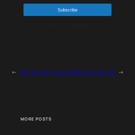
Subscribe
Built with Kit
←
bombariadó
vízvezetékszerelő kell ide
→
MORE POSTS