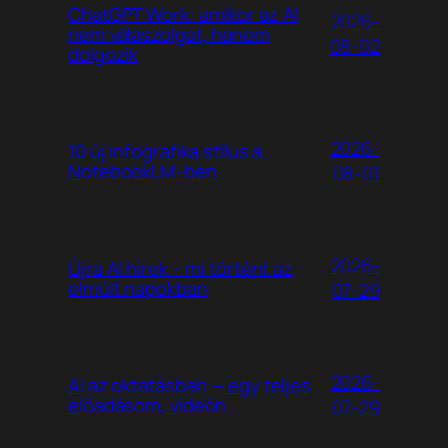
ChatGPT Work: amikor az AI
2026-
nem válaszolgat, hanem
08-02
dolgozik
2026-
10 új infografika stílus a
NotebookLM-ben
08-01
2026-
Újra AI hírek – mi történt az
elmúlt napokban
07-29
2026-
AI az oktatásban — egy teljes
előadásom, videón
07-29