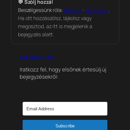
💬 Szólj hozzá!
Beszélgessünk róla:
Bluesky
·
Mastodon
.
Ha ott hozzászólsz, lájkolsz vagy
megosztod, az itt is megjelenik a
bejegyzés alatt.
mandroid
net
Iratkozz fel, hogy elsőnek értesülj új
bejegyzésekről:
Subscribe