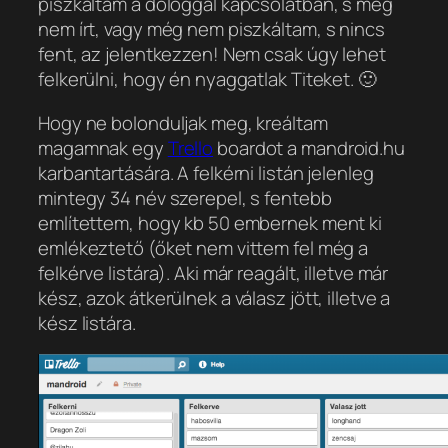
piszkáltam a dologgal kapcsolatban, s még
nem írt, vagy még nem piszkáltam, s nincs
fent, az jelentkezzen! Nem csak úgy lehet
felkerülni, hogy én nyaggatlak Titeket. 🙂
Hogy ne bolonduljak meg, kreáltam
magamnak egy
Trello
boardot a mandroid.hu
karbantartására. A felkérni listán jelenleg
mintegy 34 név szerepel, s fentebb
említettem, hogy kb 50 embernek ment ki
emlékeztető (őket nem vittem fel még a
felkérve listára). Aki már reagált, illetve már
kész, azok átkerülnek a válasz jött, illetve a
kész listára.