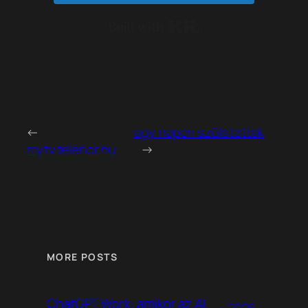
Built with Kit
←
egy napon születettek
mytv.telenor.hu
→
MORE POSTS
ChatGPT Work: amikor az AI
2026-