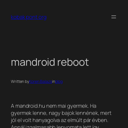
Ugrás
a
kobak pont org
tartalomhoz
mandroid reboot
Written by
Koren Balazs
in
blog
A mandroid.hu nem mai gyermek. Ha
gyermek lenne, nagy bajok lennének, mert
jól el volt hanyagolva az elmúlt pár évben.
Annál izgalmasabb lenyomata lett így