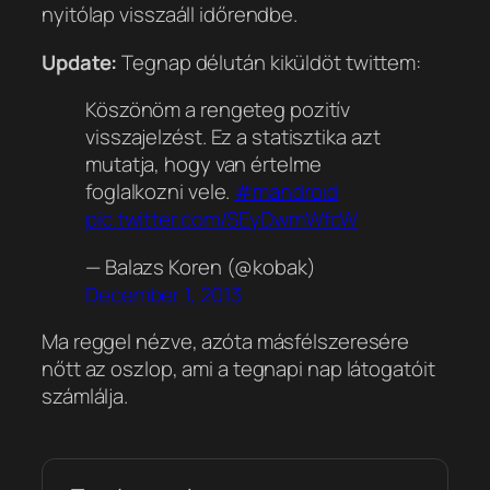
nyitólap visszaáll időrendbe.
Update:
Tegnap délután kiküldöt twittem:
Köszönöm a rengeteg pozitív
visszajelzést. Ez a statisztika azt
mutatja, hogy van értelme
foglalkozni vele.
#mandroid
pic.twitter.com/SEyDwmWfcW
— Balazs Koren (@kobak)
December 1, 2013
Ma reggel nézve, azóta másfélszeresére
nőtt az oszlop, ami a tegnapi nap látogatóit
számlálja.