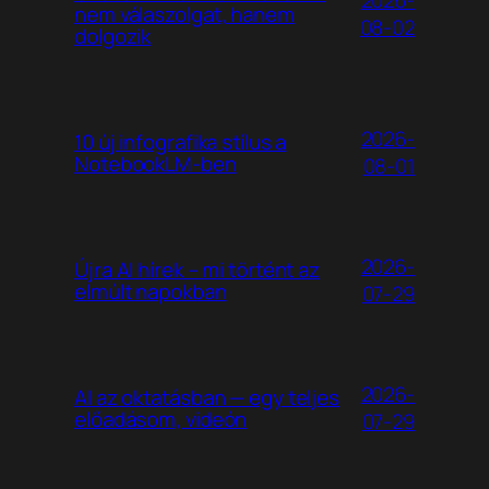
nem válaszolgat, hanem
08-02
dolgozik
2026-
10 új infografika stílus a
NotebookLM-ben
08-01
2026-
Újra AI hírek – mi történt az
elmúlt napokban
07-29
2026-
AI az oktatásban — egy teljes
előadásom, videón
07-29