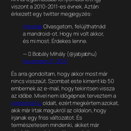
viszont a 2010-2011-es évnek. Aztán
érkezett egy twitter megjegyzés:
@kobak
Olvasgatom, felújíthatnád
a mandroid-ot. Hogy mi volt akkor,
és mi most. Érdekes lenne.
—  Bobály Mihály (@jabjabhu)
November 27, 2013
És arra gondoltam, hogy akkor most már
nincs visszaút. Szombat este kiment kb 50
embernek az e-mail, hogy tekintsen vissza
az időbe. Mivel nem időgépnek terveztem a
mandroid.hu
oldalt, ezért megkértem azokat,
akik már írtak magukról az oldalon, hogy
írjanak egy friss változatot. És
természetesen mindenki, akiket már