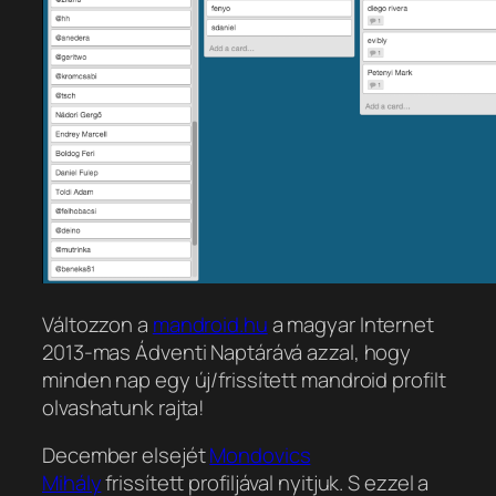
Változzon a
mandroid.hu
a magyar Internet
2013-mas Ádventi Naptárává azzal, hogy
minden nap egy új/frissített mandroid profilt
olvashatunk rajta!
December elsejét
Mondovics
Mihály
frissített profiljával nyitjuk. S ezzel a